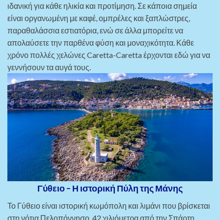
ιδανική για κάθε ηλικία και προτίμηση. Σε κάποια σημεία
είναι οργανωμένη με καφέ, ομπρέλες και ξαπλώστρες,
παραθαλάσσια εστιατόρια, ενώ σε άλλα μπορείτε να
απολαύσετε την παρθένα φύση και μοναχικότητα. Κάθε
χρόνο πολλές χελώνες Caretta-Caretta έρχονται εδώ για να
γεννήσουν τα αυγά τους.
Γύθειο – Η ιστορική Πύλη της Μάνης
Το Γύθειο είναι ιστορική κωμόπολη και λιμάνι που βρίσκεται
στη νότια Πελοπόννησο, 42 χιλιόμετρα από την Σπάρτη.