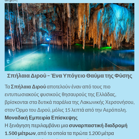
Σπήλαια Διρού – Ένα Υπόγειο Θαύμα της Φύσης
Τα
Σπήλαια Διρού
αποτελούν έναν από τους πιο
εντυπωσιακούς φυσικούς θησαυρούς της Ελλάδας,
βρίσκονται στα δυτικά παράλια της Λακωνικής Χερσονήσου,
στον Όρμο του Διρού, μόλις 15 λεπτά από την Αερόπολη.
Μοναδική Εμπειρία Επίσκεψης
Η ξενάγηση περιλαμβάνει μια
συναρπαστική διαδρομή
1.500 μέτρων
, από τα οποία τα πρώτα 1.200 μέτρα