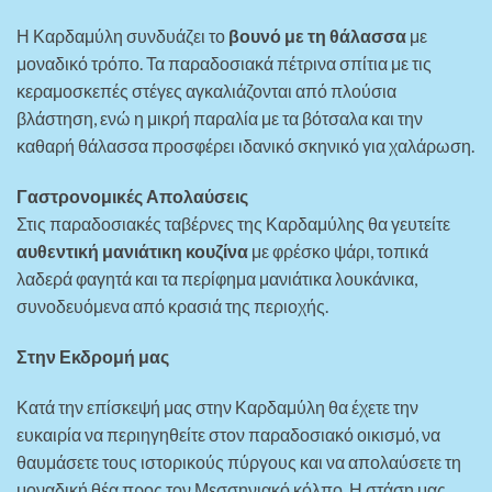
Η Καρδαμύλη συνδυάζει το
βουνό με τη θάλασσα
με
μοναδικό τρόπο. Τα παραδοσιακά πέτρινα σπίτια με τις
κεραμοσκεπές στέγες αγκαλιάζονται από πλούσια
βλάστηση, ενώ η μικρή παραλία με τα βότσαλα και την
καθαρή θάλασσα προσφέρει ιδανικό σκηνικό για χαλάρωση.
Γαστρονομικές Απολαύσεις
Στις παραδοσιακές ταβέρνες της Καρδαμύλης θα γευτείτε
αυθεντική μανιάτικη κουζίνα
με φρέσκο ψάρι, τοπικά
λαδερά φαγητά και τα περίφημα μανιάτικα λουκάνικα,
συνοδευόμενα από κρασιά της περιοχής.
Στην Εκδρομή μας
Κατά την επίσκεψή μας στην Καρδαμύλη θα έχετε την
ευκαιρία να περιηγηθείτε στον παραδοσιακό οικισμό, να
θαυμάσετε τους ιστορικούς πύργους και να απολαύσετε τη
μοναδική θέα προς τον Μεσσηνιακό κόλπο. Η στάση μας