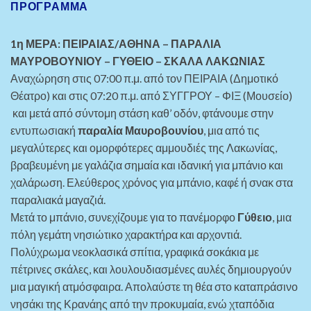
ΠΡΌΓΡΑΜΜΑ
1η ΜΕΡΑ: ΠΕΙΡΑΙΑΣ/ΑΘΗΝΑ – ΠΑΡΑΛΙΑ
ΜΑΥΡΟΒΟΥΝΙΟΥ – ΓΥΘΕΙΟ – ΣΚΑΛΑ ΛΑΚΩΝΙΑΣ
Αναχώρηση στις 07:00 π.μ. από τον ΠΕΙΡΑΙΑ (Δημοτικό
Θέατρο) και στις 07:20 π.μ. από ΣΥΓΓΡΟΥ
– ΦΙΞ (Μουσείο)
και μετά από σύντομη στάση καθ’ οδόν, φτάνουμε στην
εντυπωσιακή
παραλία Μαυροβουνίου
, μια από τις
μεγαλύτερες και ομορφότερες αμμουδιές της Λακωνίας,
βραβευμένη με γαλάζια σημαία και ιδανική για μπάνιο και
χαλάρωση. Ελεύθερος χρόνος για μπάνιο, καφέ ή σνακ στα
παραλιακά μαγαζιά.
Μετά το μπάνιο, συνεχίζουμε για το πανέμορφο
Γύθειο
, μια
πόλη γεμάτη νησιώτικο χαρακτήρα και αρχοντιά.
Πολύχρωμα νεοκλασικά σπίτια, γραφικά σοκάκια με
πέτρινες σκάλες, και λουλουδιασμένες αυλές δημιουργούν
μια μαγική ατμόσφαιρα. Απολαύστε τη θέα στο καταπράσινο
νησάκι της Κρανάης από την προκυμαία, ενώ χταπόδια