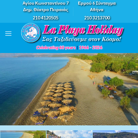
Skip
Αγίου Κωνσταντίνου 7
Ερμού 6 Σύνταγμα
Δημ. Θέατρο Πειραιάς
Αθήνα
to
210 4120505
210 3213700
content
Celebrating
60 years
|
1966 - 2026