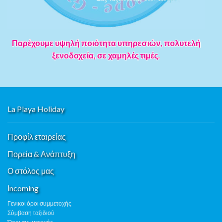
Παρέχουμε υψηλή ποιότητα υπηρεσιών, πολυτελή
ξενοδοχεία, σε χαμηλές τιμές.
La Playa Holiday
Προφίλ εταιρείας
Πορεία & Ανάπτυξη
Ο στόλος μας
Ιncoming
Γενικοί όροι συμμετοχής
Σύμβαση ταξιδιού