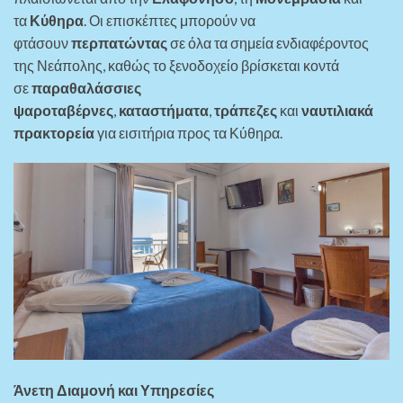
τα
Κύθηρα
. Οι επισκέπτες μπορούν να
φτάσουν
περπατώντας
σε όλα τα σημεία ενδιαφέροντος
της Νεάπολης, καθώς το ξενοδοχείο βρίσκεται κοντά
σε
παραθαλάσσιες
ψαροταβέρνες
,
καταστήματα
,
τράπεζες
και
ναυτιλιακά
πρακτορεία
για εισιτήρια προς τα Κύθηρα.
Άνετη Διαμονή και Υπηρεσίες