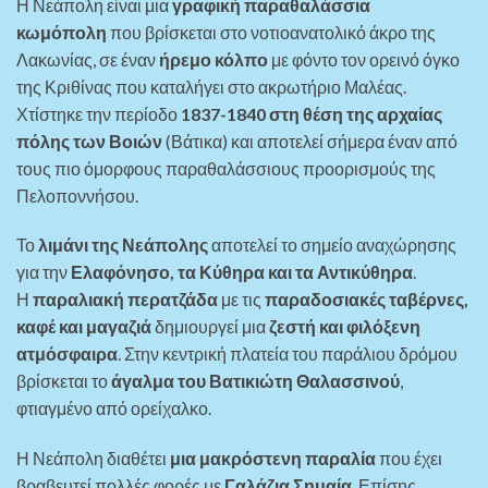
Η Νεάπολη είναι μια
γραφική παραθαλάσσια
κωμόπολη
που βρίσκεται στο νοτιοανατολικό άκρο της
Λακωνίας, σε έναν
ήρεμο κόλπο
με φόντο τον ορεινό όγκο
της Κριθίνας που καταλήγει στο ακρωτήριο Μαλέας.
Χτίστηκε την περίοδο
1837-1840 στη θέση της αρχαίας
πόλης των Βοιών
(Βάτικα) και αποτελεί σήμερα έναν από
τους πιο όμορφους παραθαλάσσιους προορισμούς της
Πελοποννήσου.
Το
λιμάνι της Νεάπολης
αποτελεί το σημείο αναχώρησης
για την
Ελαφόνησο, τα Κύθηρα και τα Αντικύθηρα
.
Η
παραλιακή περατζάδα
με τις
παραδοσιακές ταβέρνες,
καφέ και μαγαζιά
δημιουργεί μια
ζεστή και φιλόξενη
ατμόσφαιρα
. Στην κεντρική πλατεία του παράλιου δρόμου
βρίσκεται το
άγαλμα του Βατικιώτη Θαλασσινού
,
φτιαγμένο από ορείχαλκο.
Η Νεάπολη διαθέτει
μια μακρόστενη παραλία
που έχει
βραβευτεί πολλές φορές με
Γαλάζια Σημαία
. Επίσης,