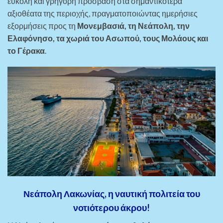
εύκολη και γρήγορη πρόσβαση στα σημαντικότερα
αξιοθέατα της περιοχής, πραγματοποιώντας ημερήσιες
εξορμήσεις προς τη
Μονεμβασιά, τη Νεάπολη, την
Ελαφόνησο, τα χωριά του Ασωπού, τους Μολάους και
το Γέρακα
.
Νεάπολη Λακωνίας, η ναυτική πολιτεία του
νοτιότερου άκρου!