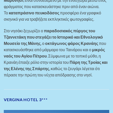
Μαρονήσι
, είναι συνδεδεμένο με την ενδοχώρα μέσω ενός
φράγματος που κατασκευάστηκε πριν από έναν αιώνα.
Το
καταπράσινο πευκοδάσος
προσφέρει ένα γραφικό
σκηνικό για να τραβήξετε εκπληκτικές φωτογραφίες.
Στο νησάκι ξεχωρίζει ο
παραδοσιακός πύργος του
Τζαννετάκη που στεγάζει το Ιστορικό και Εθνολογικό
Μουσείο της Μάνης
, ο
οκτάγωνος φάρος Κρανάης
που
κατασκευάσθηκε από μάρμαρο του Ταινάρου και ο
μικρός
ναός του Αγίου Πέτρου
. Σύμφωνα με το τοπικό μύθο, η
Κρανάη έπαιξε ρόλο στην ιστορία του
Πάρη της Τροίας και
της Ελένης της Σπάρτης
, καθώς το ζευγάρι λέγεται ότι
πέρασε την πρώτη του νύχτα απόδρασης στο νησί.
VERGINA HOTEL 3***