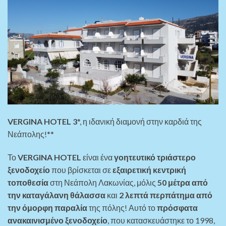
VERGINA HOTEL 3
*, η ιδανική διαμονή στην καρδιά της
Νεάπολης!**
Το
VERGINA HOTEL
είναι ένα
γοητευτικό τριάστερο
ξενοδοχείο
που βρίσκεται σε
εξαιρετική κεντρική
τοποθεσία
στη Νεάπολη Λακωνίας, μόλις
50 μέτρα από
την καταγάλανη θάλασσα
και
2 λεπτά περπάτημα από
την όμορφη παραλία
της πόλης! Αυτό το
πρόσφατα
ανακαινισμένο ξενοδοχείο
, που κατασκευάστηκε το 1998,