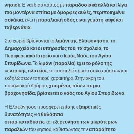
νησιού
. Είναι διάσπαρτος με
παραδοσιακά αλλά και λίγα
πιο μοντέρνα σπίτια με όμορφες αυλές, περιποιημένα
σοκάκια
, ενώ η
παραλιακή οδός είναι γεμάτη καφέ και
ταβερνάκια
.
Στο χωριό βρίσκονται το
λιμάνι της Ελαφονήσου, το
Δημαρχείο και οι υπηρεσίες του, τα σχολεία, το
Περιφερειακό Ιατρείο
και ο
Ιερός Ναός του Αγίου
Σπυρίδωνα
. Το
λιμάνι (παραλία) έχει το ρόλο της
κεντρικής πλατείας
και αποτελεί σημείο συνεστιάσεων και
εκδηλώσεων τοπικού χαρακτήρα. Στην άκρη του
παραλιακού δρόμου,
χτισμένος πάνω σε μια
βραχονησίδα, βρίσκεται ο ναός του Αγίου Σπυρίδωνα
.
Η Ελαφόνησος προσφέρει επίσης
εξαιρετικές
δυνατότητες
για
θαλάσσια
σπορ
,
καταδύσεις
και
εξερεύνηση των μικρότερων
παραλιών
του νησιού, καθιστώντας την
απαραίτητο