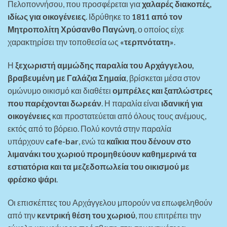
Πελοποννήσου, που προσφέρεται για
χαλαρές διακοπές,
ιδίως για οικογένειες
. Ιδρύθηκε το
1811 από τον
Μητροπολίτη Χρύσανθο Παγώνη
, ο οποίος είχε
χαρακτηρίσει την τοποθεσία ως
«τερπνότατη»
.
Η
ξεχωριστή αμμώδης παραλία του Αρχάγγελου,
βραβευμένη με Γαλάζια Σημαία
, βρίσκεται μέσα στον
ομώνυμο οικισμό και διαθέτει
ομπρέλες και ξαπλώστρες
που παρέχονται δωρεάν
. Η παραλία είναι
ιδανική για
οικογένειες
και προστατεύεται από όλους τους ανέμους,
εκτός από το βόρειο. Πολύ κοντά στην παραλία
υπάρχουν
cafe-bar
, ενώ τα
καΐκια που δένουν στο
λιμανάκι του χωριού προμηθεύουν καθημερινά τα
εστιατόρια και τα μεζεδοπωλεία του οικισμού με
φρέσκο ψάρι
.
Οι επισκέπτες του Αρχάγγελου μπορούν να επωφεληθούν
από την
κεντρική θέση του χωριού
, που επιτρέπει την