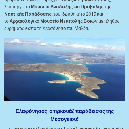
λειτουργεί το
Μουσείο Ανάδειξης και Προβολής της
Ναυτικής Παράδοσης
που ιδρύθηκε το 2015 και
το
Αρχαιολογικό Μουσείο Νεάπολης Βοιών
με πλήθος
ευρημάτων από τη Χερσόνησο του Μαλέα.
Ελαφόνησος, ο τιρκουάζ παράδεισος της
Μεσογείου!