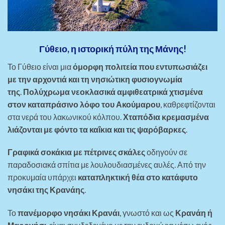
Γύθειο, η ιστορική πύλη της Μάνης!
Το Γύθειο είναι μια
όμορφη πολιτεία που εντυπωσιάζει
με την αρχοντιά και τη νησιώτικη φυσιογνωμία
της
.
Πολύχρωμα νεοκλασικά αμφιθεατρικά χτισμένα
στον καταπράσινο λόφο του Ακούμαρου
, καθρεφτίζονται
στα νερά του λακωνικού κόλπου.
Χταπόδια κρεμασμένα
λιάζονται με φόντο τα καΐκια και τις ψαρόβαρκες
.
Γραφικά σοκάκια με πέτρινες σκάλες
οδηγούν σε
παραδοσιακά σπίτια με λουλουδιασμένες αυλές. Από την
προκυμαία υπάρχει
καταπληκτική θέα στο κατάφυτο
νησάκι της Κρανάης
.
Το
πανέμορφο νησάκι Κρανάι
, γνωστό και ως
Κρανάη ή