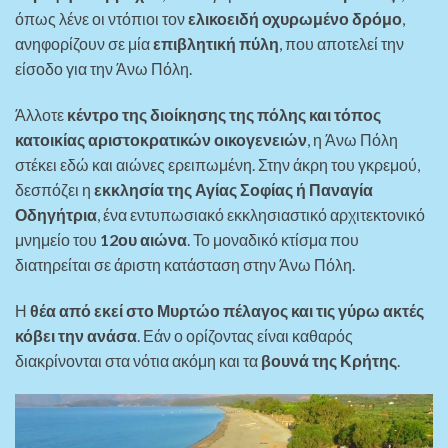
όπως λένε οι ντόπιοι τον
ελικοειδή οχυρωμένο δρόμο
,
ανηφορίζουν σε μία
επιβλητική πύλη
, που αποτελεί την
είσοδο για την Άνω Πόλη.
Άλλοτε
κέντρο της διοίκησης της πόλης και τόπος
κατοικίας αριστοκρατικών οικογενειών
, η Άνω Πόλη
στέκει εδώ και αιώνες ερειπωμένη. Στην άκρη του γκρεμού,
δεσπόζει η
εκκλησία της Αγίας Σοφίας ή Παναγία
Οδηγήτρια
, ένα εντυπωσιακό εκκλησιαστικό αρχιτεκτονικό
μνημείο του
12ου αιώνα
. Το μοναδικό κτίσμα που
διατηρείται σε άριστη κατάσταση στην Άνω Πόλη.
Η
θέα από εκεί στο Μυρτώο πέλαγος και τις γύρω ακτές
κόβει την ανάσα
. Εάν ο ορίζοντας είναι καθαρός
διακρίνονται στα νότια ακόμη και τα
βουνά της Κρήτης
.