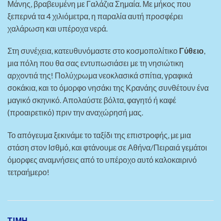
Μάνης, βραβευμένη με Γαλάζια Σημαία. Με μήκος που
ξεπερνά τα 4 χιλιόμετρα, η παραλία αυτή προσφέρει
χαλάρωση και υπέροχα νερά.
Στη συνέχεια, κατευθυνόμαστε στο κοσμοπολίτικο
Γύθειο
,
μια πόλη που θα σας εντυπωσιάσει με τη νησιώτικη
αρχοντιά της! Πολύχρωμα νεοκλασικά σπίτια, γραφικά
σοκάκια, και το όμορφο νησάκι της Κρανάης συνθέτουν ένα
μαγικό σκηνικό. Απολαύστε βόλτα, φαγητό ή καφέ
(προαιρετικό) πριν την αναχώρησή μας.
Το απόγευμα ξεκινάμε το ταξίδι της επιστροφής, με μια
στάση στον Ισθμό, και φτάνουμε σε Αθήνα/Πειραιά γεμάτοι
όμορφες αναμνήσεις από το υπέροχο αυτό καλοκαιρινό
τετραήμερο!
ΤΙΜΗ