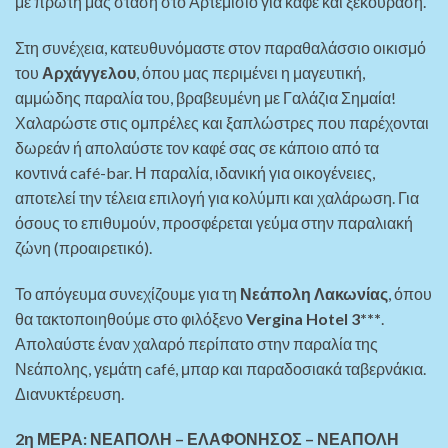
με πρώτη μας στάση στο Αρτεμίσιο για καφέ και ξεκούραση.
Στη συνέχεια, κατευθυνόμαστε στον παραθαλάσσιο οικισμό
του
Αρχάγγελου
, όπου μας περιμένει η μαγευτική,
αμμώδης παραλία του, βραβευμένη με Γαλάζια Σημαία!
Χαλαρώστε στις ομπρέλες και ξαπλώστρες που παρέχονται
δωρεάν ή απολαύστε τον καφέ σας σε κάποιο από τα
κοντινά café-bar. Η παραλία, ιδανική για οικογένειες,
αποτελεί την τέλεια επιλογή για κολύμπι και χαλάρωση. Για
όσους το επιθυμούν, προσφέρεται γεύμα στην παραλιακή
ζώνη (προαιρετικό).
Το απόγευμα συνεχίζουμε για τη
Νεάπολη Λακωνίας
, όπου
θα τακτοποιηθούμε στο φιλόξενο
Vergina Hotel 3***
.
Απολαύστε έναν χαλαρό περίπατο στην παραλία της
Νεάπολης, γεμάτη café, μπαρ και παραδοσιακά ταβερνάκια.
Διανυκτέρευση.
2η ΜΕΡΑ: ΝΕΑΠΟΛΗ – ΕΛΑΦΟΝΗΣΟΣ – ΝΕΑΠΟΛΗ