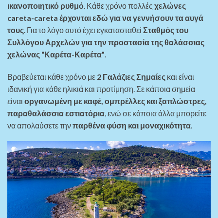
ικανοποιητικό ρυθμό
. Κάθε χρόνο πολλές
χελώνες
careta-careta έρχονται εδώ για να γεννήσουν τα αυγά
τους
. Για το λόγο αυτό έχει εγκατασταθεί
Σταθμός του
Συλλόγου Αρχελών για την προστασία της θαλάσσιας
χελώνας “Καρέτα-Καρέτα”
.
Βραβεύεται κάθε χρόνο με
2 Γαλάζιες Σημαίες
και είναι
ιδανική για κάθε ηλικιά και προτίμηση. Σε κάποια σημεία
είναι
οργανωμένη με καφέ, ομπρέλλες και ξαπλώστρες,
παραθαλάσσια εστιατόρια
, ενώ σε κάποια άλλα μπορείτε
να απολαύσετε την
παρθένα φύση και μοναχικότητα
.