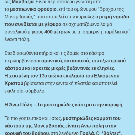
ως
Μαλβαζία
. Είναι περισσότερο γνωστή από
το
μεσαιωνικό φρούριο
, επί του ομώνυμου “Βράχου της
Μονεμβασιάς”, που αποτελεί στην κυριολεξία
μικρή νησίδα
που συνδέεται με γέφυρα
σε σχηματιζόμενο λαιμό
συνολικού μήκους
400 μέτρων
με τη σημερινή παράλια κατ΄
έναντι πόλη.
Στα διασωθέντα κτήρια και τις δομές στο κάστρο
περιλαμβάνονται
αμυντικές κατασκευές του εξωτερικού
κάστρου και αρκετές μικρές βυζαντινές εκκλησίες
.
Η
χτισμένη τον 13ο αιώνα εκκλησία του Ελκόμενου
Χριστού
βρίσκεται στην κεντρική πλατεία και αποτελεί
εκκλησία-σύμβολο.
Η Άνω Πόλη – Το μυστηριώδες κάστρο στην κορυφή
Το πιο γοητευτικό και, ίσως,
μυστηριώδες κομμάτι του
κάστρου της Μονεμβασιάς είναι η Άνω πόλη στην
κορυφή του βράχου
, στο λεγόμενο
Γουλά
. Οι
“βόλτες”
,