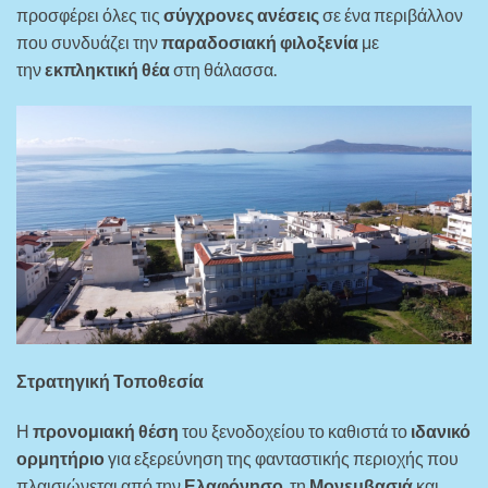
προσφέρει όλες τις
σύγχρονες ανέσεις
σε ένα περιβάλλον
που συνδυάζει την
παραδοσιακή φιλοξενία
με
την
εκπληκτική θέα
στη θάλασσα.
Στρατηγική Τοποθεσία
Η
προνομιακή θέση
του ξενοδοχείου το καθιστά το
ιδανικό
ορμητήριο
για εξερεύνηση της φανταστικής περιοχής που
πλαισιώνεται από την
Ελαφόνησο
, τη
Μονεμβασιά
και