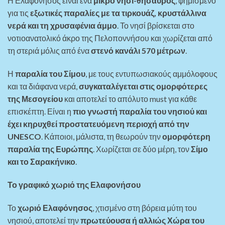
Η Ελαφόνησος είναι ένα
μικρό νησί-θησαυρός
, φημισμένο
για τις
εξωτικές παραλίες με τα τιρκουάζ, κρυστάλλινα
νερά και τη χρυσαφένια άμμο
. Το νησί βρίσκεται στο
νοτιοανατολικό άκρο της Πελοποννήσου και χωρίζεται από
τη στεριά μόλις από ένα
στενό κανάλι 570 μέτρων
.
Η
παραλία του Σίμου
, με τους εντυπωσιακούς αμμόλοφους
και τα διάφανα νερά,
συγκαταλέγεται στις ομορφότερες
της Μεσογείου
και αποτελεί το απόλυτο must για κάθε
επισκέπτη. Είναι η
πιο γνωστή παραλία του νησιού και
έχει κηρυχθεί προστατευόμενη περιοχή από την
UNESCO
. Κάποιοι, μάλιστα, τη θεωρούν την
ομορφότερη
παραλία της Ευρώπης
. Χωρίζεται σε δύο μέρη, τον
Σίμο
και το Σαρακήνικο
.
Το γραφικό χωριό της Ελαφονήσου
Το
χωριό Ελαφόνησος
, χτισμένο στη βόρεια μύτη του
νησιού, αποτελεί την
πρωτεύουσα ή αλλιώς Χώρα του