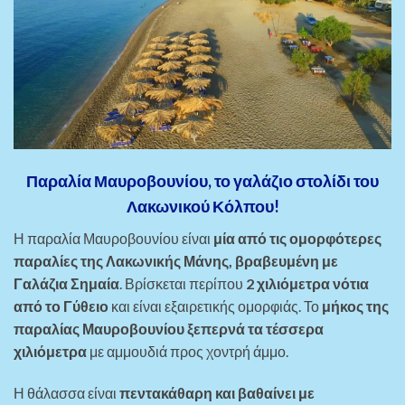
Παραλία Μαυροβουνίου, το γαλάζιο στολίδι του
Λακωνικού Κόλπου!
Η παραλία Μαυροβουνίου είναι
μία από τις ομορφότερες
παραλίες της Λακωνικής Μάνης, βραβευμένη με
Γαλάζια Σημαία
. Βρίσκεται περίπου
2 χιλιόμετρα νότια
από το Γύθειο
και είναι εξαιρετικής ομορφιάς. Το
μήκος της
παραλίας Μαυροβουνίου ξεπερνά τα τέσσερα
χιλιόμετρα
με αμμουδιά προς χοντρή άμμο.
Η θάλασσα είναι
πεντακάθαρη και βαθαίνει με