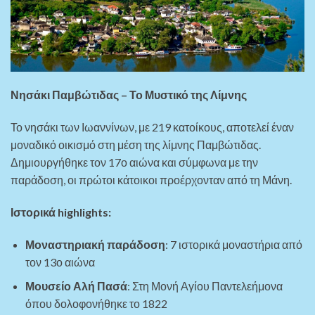
Νησάκι Παμβώτιδας – Το Μυστικό της Λίμνης
Το νησάκι των Ιωαννίνων, με 219 κατοίκους, αποτελεί έναν
μοναδικό οικισμό στη μέση της λίμνης Παμβώτιδας.
Δημιουργήθηκε τον 17ο αιώνα και σύμφωνα με την
παράδοση, οι πρώτοι κάτοικοι προέρχονταν από τη Μάνη.
Ιστορικά highlights:
Μοναστηριακή παράδοση
: 7 ιστορικά μοναστήρια από
τον 13ο αιώνα
Μουσείο Αλή Πασά
: Στη Μονή Αγίου Παντελεήμονα
όπου δολοφονήθηκε το 1822