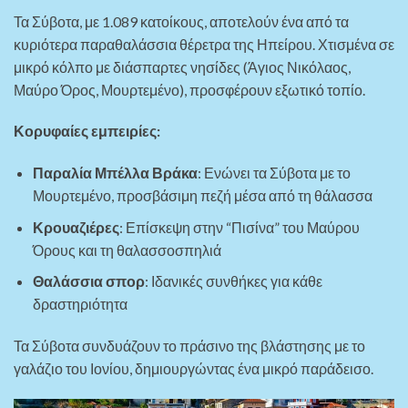
Τα Σύβοτα, με 1.089 κατοίκους, αποτελούν ένα από τα
κυριότερα παραθαλάσσια θέρετρα της Ηπείρου. Χτισμένα σε
μικρό κόλπο με διάσπαρτες νησίδες (Άγιος Νικόλαος,
Μαύρο Όρος, Μουρτεμένο), προσφέρουν εξωτικό τοπίο.
Κορυφαίες εμπειρίες:
Παραλία Μπέλλα Βράκα
: Ενώνει τα Σύβοτα με το
Μουρτεμένο, προσβάσιμη πεζή μέσα από τη θάλασσα
Κρουαζιέρες
: Επίσκεψη στην “Πισίνα” του Μαύρου
Όρους και τη θαλασσοσπηλιά
Θαλάσσια σπορ
: Ιδανικές συνθήκες για κάθε
δραστηριότητα
Τα Σύβοτα συνδυάζουν το πράσινο της βλάστησης με το
γαλάζιο του Ιονίου, δημιουργώντας ένα μικρό παράδεισο.