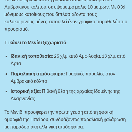
Αμβρακικού κόλπου, σε υψόμετρο μόλις 10 μέτρων. Με 836
μόνιμους κατοίκους που διπλασιάζονται τους
καλοκαιρινούς μήνες, αποτελεί έναν γραφικό παραθαλάσσιο
προορισμό.
Τι κάνει το Μενίδι ξεχωριστό:
Ιδανική τοποθεσία
: 25 χλμ. από Αμφιλοχία, 19 χλμ. από
Άρτα
Παραλιακή ατμόσφαιρα
: Γραφικές παραλίες στον
Αμβρακικό κόλπο
Ιστορική αξία
: Πιθανή θέση της αρχαίας Ιδομένης της
Ακαρνανίας
Το Μενίδι προσφέρει την πρώτη γεύση από τη φυσική
ομορφιά της Ηπείρου, συνδυάζοντας παραλιακή χαλάρωση
με παραδοσιακή ελληνική ατμόσφαιρα.