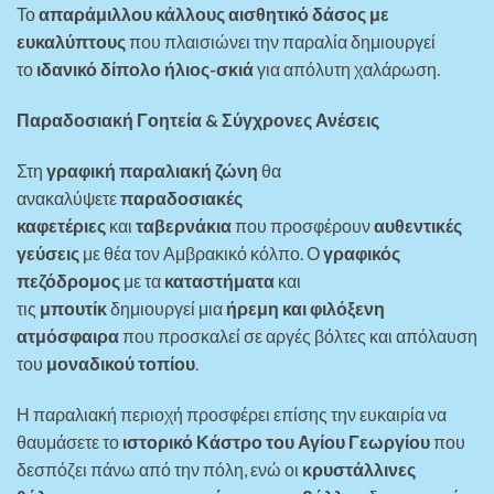
Το
απαράμιλλου κάλλους αισθητικό δάσος με
ευκαλύπτους
που πλαισιώνει την παραλία δημιουργεί
το
ιδανικό δίπολο ήλιος-σκιά
για απόλυτη χαλάρωση.
Παραδοσιακή Γοητεία & Σύγχρονες Ανέσεις
Στη
γραφική παραλιακή ζώνη
θα
ανακαλύψετε
παραδοσιακές
καφετέριες
και
ταβερνάκια
που προσφέρουν
αυθεντικές
γεύσεις
με θέα τον Αμβρακικό κόλπο. Ο
γραφικός
πεζόδρομος
με τα
καταστήματα
και
τις
μπουτίκ
δημιουργεί μια
ήρεμη και φιλόξενη
ατμόσφαιρα
που προσκαλεί σε αργές βόλτες και απόλαυση
του
μοναδικού τοπίου
.
Η παραλιακή περιοχή προσφέρει επίσης την ευκαιρία να
θαυμάσετε το
ιστορικό Κάστρο του Αγίου Γεωργίου
που
δεσπόζει πάνω από την πόλη, ενώ οι
κρυστάλλινες