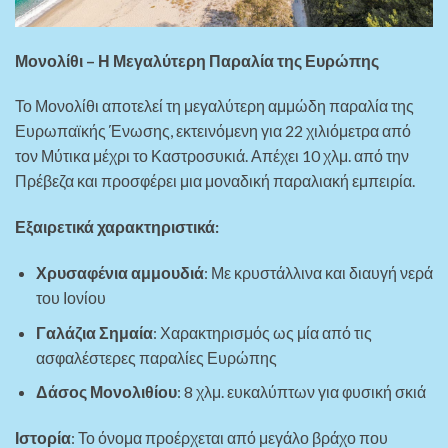
Μονολίθι – Η Μεγαλύτερη Παραλία της Ευρώπης
Το Μονολίθι αποτελεί τη μεγαλύτερη αμμώδη παραλία της
Ευρωπαϊκής Ένωσης, εκτεινόμενη για 22 χιλιόμετρα από
τον Μύτικα μέχρι το Καστροσυκιά. Απέχει 10 χλμ. από την
Πρέβεζα και προσφέρει μια μοναδική παραλιακή εμπειρία.
Εξαιρετικά χαρακτηριστικά:
Χρυσαφένια αμμουδιά
: Με κρυστάλλινα και διαυγή νερά
του Ιονίου
Γαλάζια Σημαία
: Χαρακτηρισμός ως μία από τις
ασφαλέστερες παραλίες Ευρώπης
Δάσος Μονολιθίου
: 8 χλμ. ευκαλύπτων για φυσική σκιά
Ιστορία
: Το όνομα προέρχεται από μεγάλο βράχο που