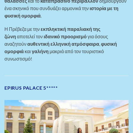
θάλασσες
και το
καταπράσινο περιβάλλον
δημιουργούν
ένα σκηνικό που συνδυάζει αρμονικά την
ιστορία με τη
φυσική ομορφιά
.
Η Πρέβεζα με την
εκπληκτική παραλιακή της
ζώνη
αποτελεί τον
ιδανικό προορισμό
για όσους
αναζητούν
αυθεντική ελληνική ατμόσφαιρα
,
φυσική
ομορφιά
και
γαλήνη
μακριά από τον τουριστικό
συνωστισμό!
EPIRUS PALACE 5*****