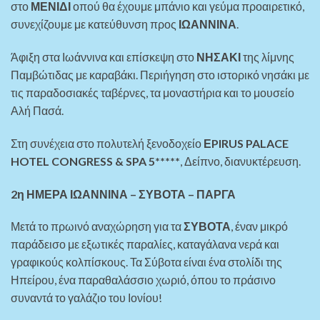
στο
ΜΕΝΙΔΙ
οπού θα έχουμε μπάνιο και γεύμα προαιρετικό,
συνεχίζουμε με κατεύθυνση προς
ΙΩΑΝΝΙΝΑ
.
Άφιξη στα Ιωάννινα και επίσκεψη στο
ΝΗΣΑΚΙ
της λίμνης
Παμβώτιδας με καραβάκι. Περιήγηση στο ιστορικό νησάκι με
τις παραδοσιακές ταβέρνες, τα μοναστήρια και το μουσείο
Αλή Πασά.
Στη συνέχεια στο πολυτελή ξενοδοχείο
ΕPIRUS PALACE
HOTEL CONGRESS & SPA 5*****
, Δείπνο, διανυκτέρευση.
2η ΗΜΕΡΑ ΙΩΑΝΝΙΝΑ – ΣΥΒΟΤΑ – ΠΑΡΓΑ
Μετά το πρωινό αναχώρηση για τα
ΣΥΒΟΤΑ
, έναν μικρό
παράδεισο με εξωτικές παραλίες, καταγάλανα νερά και
γραφικούς κολπίσκους. Τα Σύβοτα είναι ένα στολίδι της
Ηπείρου, ένα παραθαλάσσιο χωριό, όπου το πράσινο
συναντά το γαλάζιο του Ιονίου!