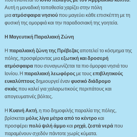
Αυτή η μοναδική τοποθεσία χαρίζει στην πόλη
μια
ατμόσφαιρα νησιού
που μαγεύει κάθε επισκέπτη με τη
φυσική της ομορφιά και την παραδοσιακή της γοητεία.
Η Μαγευτική Παραλιακή Ζώνη
Η
παραλιακή ζώνη της Πρέβεζας
αποτελεί το κόσμημα της
πόλης, προσφέροντας μια
εξωτική και δροσερή
ατμόσφαιρα
που συναγωνίζεται τα πιο όμορφα νησιά του
Ιονίου. Η
παραλιακή λεωφόρος
με τους
επιβλητικούς
ευκαλύπτους
δημιουργεί έναν
φυσικό διάδρομο
σκιάς
που καλεί για χαλαρωτικούς περιπάτους και
απογευματινές βόλτες.
Η
Κυανή Ακτή
, η πιο δημοφιλής παραλία της πόλης,
βρίσκεται
μόλις λίγα μέτρα από το κέντρο
και
προσφέρει
πολύ ψιλή άμμο
και
ρηχά, ζεστά νερά
που
παραμένουν σχεδόν πάντοτε χωρίς κύματα.