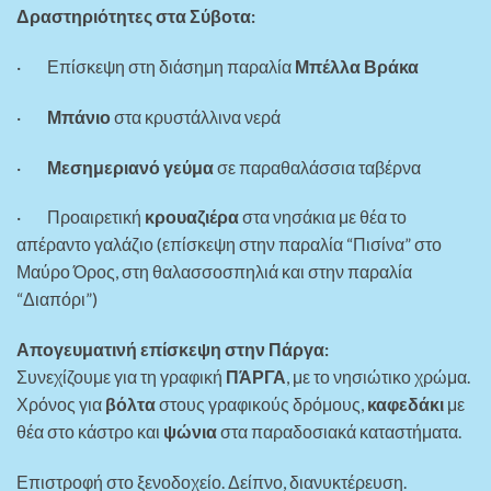
Δραστηριότητες στα Σύβοτα:
·
Επίσκεψη στη διάσημη παραλία
Μπέλλα Βράκα
·
Μπάνιο
στα κρυστάλλινα νερά
·
Μεσημεριανό γεύμα
σε παραθαλάσσια ταβέρνα
·
Προαιρετική
κρουαζιέρα
στα νησάκια με θέα το
απέραντο γαλάζιο (επίσκεψη στην παραλία “Πισίνα” στο
Μαύρο Όρος, στη θαλασσοσπηλιά και στην παραλία
“Διαπόρι”)
Απογευματινή επίσκεψη στην Πάργα:
Συνεχίζουμε για τη γραφική
ΠΆΡΓΑ
, με το νησιώτικο χρώμα.
Χρόνος για
βόλτα
στους γραφικούς δρόμους,
καφεδάκι
με
θέα στο κάστρο και
ψώνια
στα παραδοσιακά καταστήματα.
Επιστροφή στο ξενοδοχείο. Δείπνο, διανυκτέρευση.