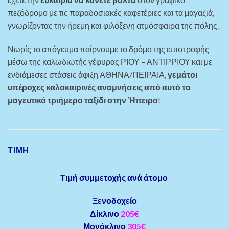
πεζόδρομο με τις παραδοσιακές καφετέριες και τα μαγαζιά,
γνωρίζοντας την ήρεμη και φιλόξενη ατμόσφαιρα της πόλης.
Νωρίς το απόγευμα παίρνουμε το δρόμο της επιστροφής
μέσω της καλωδιωτής γέφυρας ΡΙΟΥ – ΑΝΤΙΡΡΙΟΥ και με
ενδιάμεσες στάσεις άφιξη ΑΘΗΝΑ/ΠΕΙΡΑΙΑ,
γεμάτοι
υπέροχες καλοκαιρινές αναμνήσεις
από αυτό το
μαγευτικό τριήμερο ταξίδι στην Ήπειρο
!
ΤΙΜΗ
Τιμή συμμετοχής ανά άτομο
Ξενοδοχείο
Δίκλινο
205€
Μονόκλινο
305€