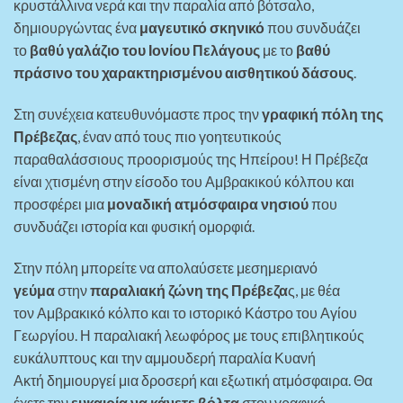
κρυστάλλινα νερά και την παραλία από βότσαλο,
δημιουργώντας ένα
μαγευτικό σκηνικό
που συνδυάζει
το
βαθύ γαλάζιο του Ιονίου Πελάγους
με το
βαθύ
πράσινο του χαρακτηρισμένου αισθητικού δάσους
.
Στη συνέχεια κατευθυνόμαστε προς την
γραφική πόλη της
Πρέβεζας
, έναν από τους πιο γοητευτικούς
παραθαλάσσιους προορισμούς της Ηπείρου! Η Πρέβεζα
είναι χτισμένη στην είσοδο του Αμβρακικού κόλπου και
προσφέρει μια
μοναδική ατμόσφαιρα νησιού
που
συνδυάζει ιστορία και φυσική ομορφιά.
Στην πόλη μπορείτε να απολαύσετε μεσημεριανό
γεύμα
στην
παραλιακή ζώνη της Πρέβεζα
ς, με θέα
τον Αμβρακικό κόλπο και το ιστορικό Κάστρο του Αγίου
Γεωργίου. Η παραλιακή λεωφόρος με τους επιβλητικούς
ευκάλυπτους και την αμμουδερή παραλία Κυανή
Ακτή δημιουργεί μια δροσερή και εξωτική ατμόσφαιρα. Θα
έχετε την
ευκαιρία να κάνετε βόλτα
στον γραφικό