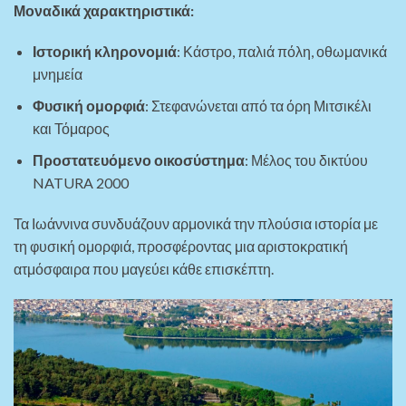
Μοναδικά χαρακτηριστικά:
Ιστορική κληρονομιά
: Κάστρο, παλιά πόλη, οθωμανικά
μνημεία
Φυσική ομορφιά
: Στεφανώνεται από τα όρη Μιτσικέλι
και Τόμαρος
Προστατευόμενο οικοσύστημα
: Μέλος του δικτύου
NATURA 2000
Τα Ιωάννινα συνδυάζουν αρμονικά την πλούσια ιστορία με
τη φυσική ομορφιά, προσφέροντας μια αριστοκρατική
ατμόσφαιρα που μαγεύει κάθε επισκέπτη.