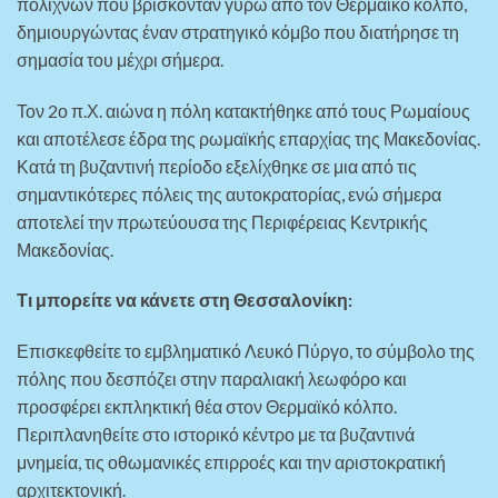
πολιχνών που βρίσκονταν γύρω από τον Θερμαϊκό κόλπο,
δημιουργώντας έναν στρατηγικό κόμβο που διατήρησε τη
σημασία του μέχρι σήμερα.
Τον 2ο π.Χ. αιώνα η πόλη κατακτήθηκε από τους Ρωμαίους
και αποτέλεσε έδρα της ρωμαϊκής επαρχίας της Μακεδονίας.
Κατά τη βυζαντινή περίοδο εξελίχθηκε σε μια από τις
σημαντικότερες πόλεις της αυτοκρατορίας, ενώ σήμερα
αποτελεί την πρωτεύουσα της Περιφέρειας Κεντρικής
Μακεδονίας.
Τι μπορείτε να κάνετε στη Θεσσαλονίκη:
Επισκεφθείτε το εμβληματικό Λευκό Πύργο, το σύμβολο της
πόλης που δεσπόζει στην παραλιακή λεωφόρο και
προσφέρει εκπληκτική θέα στον Θερμαϊκό κόλπο.
Περιπλανηθείτε στο ιστορικό κέντρο με τα βυζαντινά
μνημεία, τις οθωμανικές επιρροές και την αριστοκρατική
αρχιτεκτονική.