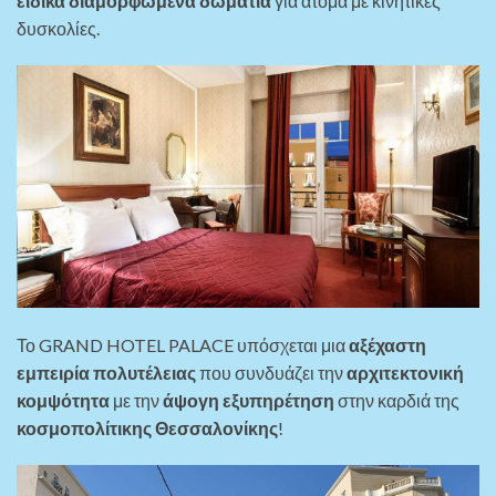
ειδικά διαμορφωμένα δωμάτια
για άτομα με κινητικές
δυσκολίες.
Το GRAND HOTEL PALACE υπόσχεται μια
αξέχαστη
εμπειρία πολυτέλειας
που συνδυάζει την
αρχιτεκτονική
κομψότητα
με την
άψογη εξυπηρέτηση
στην καρδιά της
κοσμοπολίτικης Θεσσαλονίκης
!