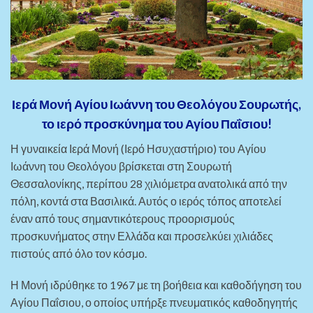
Ιερά Μονή Αγίου Ιωάννη του Θεολόγου Σουρωτής,
το ιερό προσκύνημα του Αγίου Παΐσιου!
Η γυναικεία Ιερά Μονή (Ιερό Ησυχαστήριο) του Αγίου
Ιωάννη του Θεολόγου βρίσκεται στη Σουρωτή
Θεσσαλονίκης, περίπου 28 χιλιόμετρα ανατολικά από την
πόλη, κοντά στα Βασιλικά. Αυτός ο ιερός τόπος αποτελεί
έναν από τους σημαντικότερους προορισμούς
προσκυνήματος στην Ελλάδα και προσελκύει χιλιάδες
πιστούς από όλο τον κόσμο.
Η Μονή ιδρύθηκε το 1967 με τη βοήθεια και καθοδήγηση του
Αγίου Παΐσιου, ο οποίος υπήρξε πνευματικός καθοδηγητής