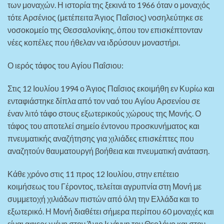
των μοναχών. Η ιστορία της ξεκινά το 1966 όταν ο μοναχός
τότε Αρσένιος (μετέπειτα Άγιος Παΐσιος) νοσηλεύτηκε σε
νοσοκομείο της Θεσσαλονίκης, όπου τον επισκέπτονταν
νέες κοπέλες που ήθελαν να ιδρύσουν μοναστήρι.
Ο ιερός τάφος του Αγίου Παΐσιου:
Στις 12 Ιουλίου 1994 ο Άγιος Παΐσιος εκοιμήθη εν Κυρίω και
ενταφιάστηκε δίπλα από τον ναό του Αγίου Αρσενίου σε
έναν λιτό τάφο στους εξωτερικούς χώρους της Μονής. Ο
τάφος του αποτελεί σημείο έντονου προσκυνήματος και
πνευματικής αναζήτησης για χιλιάδες επισκέπτες που
αναζητούν θαυματουργή βοήθεια και πνευματική ανάταση.
Κάθε χρόνο στις 11 προς 12 Ιουλίου, στην επέτειο
κοιμήσεως του Γέροντος, τελείται αγρυπνία στη Μονή με
συμμετοχή χιλιάδων πιστών από όλη την Ελλάδα και το
εξωτερικό. Η Μονή διαθέτει σήμερα περίπου 60 μοναχές και
είναι αφιερωμένη στον Άγιο Ιωάννη τον Θεολόγο και στον