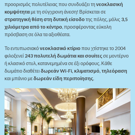
προορισμός πολυτέλειας που συνδυάζει τη
νεοκλασική
κομψότητα
με τη σύγχρονη άνεση! Βρίσκεται σε
στρατηγική θέση στη δυτική είσοδο
της πόλης, μόλις
3,5
χιλιόμετρα από το κέντρο
, προσφέροντας εύκολη
πρόσβαση σε όλα τα αξιοθέατα.
Το εντυπωσιακό
νεοκλασικό κτίριο
που χτίστηκε το 2004
φιλοξενεί
243 πολυτελή δωμάτια και σουίτες
σε μοντέρνο
ή κλασικό στυλ, κατανεμημένα σε έξι ορόφους. Κάθε
δωμάτιο διαθέτει
δωρεάν Wi-Fi, κλιματισμό, τηλεόραση
και μπάνιο με
δωρεάν είδη περιποίησης
.