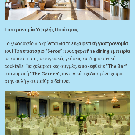
Γαστρονομία Υψηλής Ποιότητας
Το ξενοδοχείο διακρίνεται για την
εξαιρετική γαστρονομία
του! Το
εστιατόριο “Seros”
προσφέρει
fine dining εμπειρία
με κομψά πιάτα, μεσογειακές γεύσεις και δημιουργικά
cocktails. Για χαλαρωτικές στιγμές, επισκεφθείτε
“The Bar”
στο λόμπι ή
“The Garden”
, τον ειδικά σχεδιασμένο χώρο
στην αυλή για υπαίθρια δείπνα.