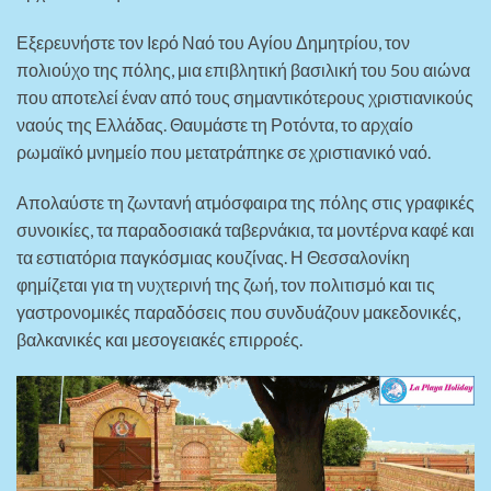
Εξερευνήστε τον Ιερό Ναό του Αγίου Δημητρίου, τον
πολιούχο της πόλης, μια επιβλητική βασιλική του 5ου αιώνα
που αποτελεί έναν από τους σημαντικότερους χριστιανικούς
ναούς της Ελλάδας. Θαυμάστε τη Ροτόντα, το αρχαίο
ρωμαϊκό μνημείο που μετατράπηκε σε χριστιανικό ναό.
Απολαύστε τη ζωντανή ατμόσφαιρα της πόλης στις γραφικές
συνοικίες, τα παραδοσιακά ταβερνάκια, τα μοντέρνα καφέ και
τα εστιατόρια παγκόσμιας κουζίνας. Η Θεσσαλονίκη
φημίζεται για τη νυχτερινή της ζωή, τον πολιτισμό και τις
γαστρονομικές παραδόσεις που συνδυάζουν μακεδονικές,
βαλκανικές και μεσογειακές επιρροές.