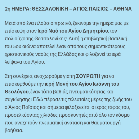
2η ΗΜΕΡΑ: ΘΕΣΣΑΛΟΝΙΚΗ – ΑΓΙΟΣ ΠΑΙΣΙΟΣ – ΑΘΗΝΑ
Μετά από ένα πλούσιο πρωινό, ξεκινάμε την ημέρα μας με
επίσκεψη στον
Ιερό Ναό του Αγίου Δημητρίου
, τον
πολιούχο της Θεσσαλονίκης! Αυτή η επιβλητική βασιλική
του 5ου αιώνα αποτελεί έναν από τους σημαντικότερους
χριστιανικούς ναούς της Ελλάδας και φιλοξενεί τα ιερά
λείψανα του Αγίου.
Στη συνέχεια, αναχωρούμε για τη
ΣΟΥΡΩΤΗ
για να
επισκεφθούμε την
ιερή Μονή του Αγίου Ιωάννη του
Θεολόγου
, έναν τόπο βαθιάς πνευματικότητας και
συγκίνησης! Εδώ πέρασε τις τελευταίες μέρες της ζωής του
ο Άγιος Παΐσιος και σήμερα φιλοξενείται ο ιερός τάφος του,
προσελκύοντας χιλιάδες προσκυνητές από όλο τον κόσμο
που αναζητούν πνευματική ανάταση και θαυματουργή
βοήθεια.