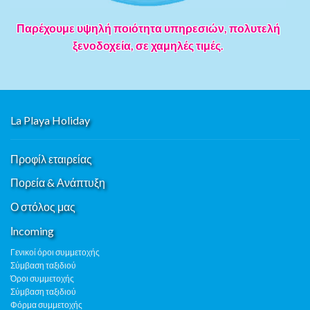
Παρέχουμε υψηλή ποιότητα υπηρεσιών, πολυτελή
ξενοδοχεία, σε χαμηλές τιμές.
La Playa Holiday
Προφίλ εταιρείας
Πορεία & Ανάπτυξη
Ο στόλος μας
Ιncoming
Γενικοί όροι συμμετοχής
Σύμβαση ταξιδιού
Όροι συμμετοχής
Σύμβαση ταξιδιού
Φόρμα συμμετοχής