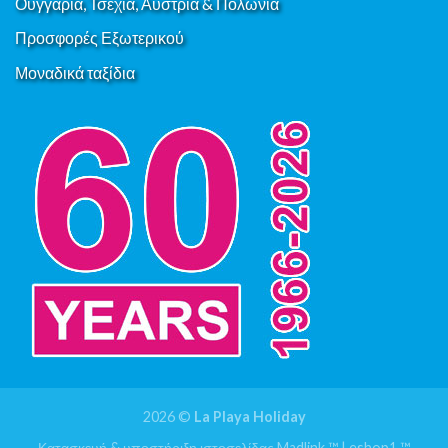
Ουγγαρία, Τσεχία, Αυστρία & Πολωνία
Προσφορές Εξωτερικού
Μοναδικά ταξίδια
2026 ©
La Playa Holiday
Κατασκευή & υποστήριξη ιστοσελίδας
Madlink ™
|
eshop1 ™