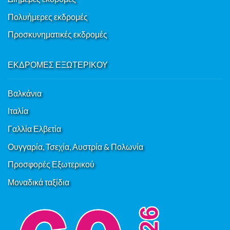
Πολυήμερες εκδρομές
Προσκυνηματικές εκδρομές
ΕΚΔΡΟΜΕΣ ΕΞΩΤΕΡΙΚΟΥ
Βαλκάνια
Ιταλία
Γαλλία Ελβετία
Ουγγαρία, Τσεχία, Αυστρία & Πολωνία
Προσφορές Εξωτερικού
Μοναδικά ταξίδια