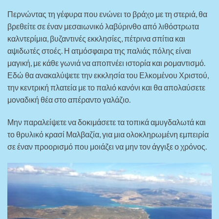
Περνώντας τη γέφυρα που ενώνει το βράχο με τη στεριά, θα
βρεθείτε σε έναν μεσαιωνικό λαβύρινθο από λιθόστρωτα
καλντερίμια, βυζαντινές εκκλησίες, πέτρινα σπίτια και
αψιδωτές στοές. Η ατμόσφαιρα της παλιάς πόλης είναι
μαγική, με κάθε γωνιά να αποπνέει ιστορία και ρομαντισμό.
Εδώ θα ανακαλύψετε την εκκλησία του Ελκομένου Χριστού,
την κεντρική πλατεία με το παλιό κανόνι και θα απολαύσετε
μοναδική θέα στο απέραντο γαλάζιο.
Μην παραλείψετε να δοκιμάσετε τα τοπικά αμυγδαλωτά και
το θρυλικό κρασί Μαλβαζία, για μια ολοκληρωμένη εμπειρία
σε έναν προορισμό που μοιάζει να μην τον άγγιξε ο χρόνος.