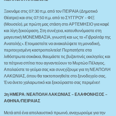
Ξεκινάμε στις 07:30 π.μ. από τον ΠΕΙΡΑΙΑ (Δημοτικό
Θέατρο) και στις 07:50 π.μ. από το ΣΥΓΓΡΟΥ
– ΦΙΞ
(Μουσείο)
, με πρώτη μας στάση στο ΑΡΤΕΜΗΣΙΟ για καφέ
και λίγη ξεκούραση. Στη συνέχεια, κατευθυνόμαστε στη
μαγευτική ΜΟΝΕΜΒΑΣΙΑ, γνωστή και ως το «Γιβραλτάρ της
Ανατολής». Ετοιμαστείτε να ανακαλύψετε τη μοναδική,
περιτοιχισμένη καστροπολιτεία! Περπατήστε στα
λιθόστρωτα σοκάκια, θαυμάστε τις βυζαντινές εκκλησίες και
τα πέτρινα σπίτια που αγναντεύουν το Μυρτώο Πέλαγος.
Απολαύστε το γεύμα σας και συνεχίζουμε για τη ΝΕΑΠΟΛΗ
ΛΑΚΩΝΙΑΣ, όπου θα τακτοποιηθείτε στο ξενοδοχείο σας.
Ένα άνετο χαλαρωτικό και ξεκούραστο σας περιμένει!
2η ΗΜΕΡΑ: ΝΕΑΠΟΛΗ ΛΑΚΩΝΙΑΣ – ΕΛΑΦΟΝΗΣΟΣ –
ΑΘΗΝΑ/ΠΕΙΡΑΙΑΣ
Μετά από ένα απολαυστικό πρωινό, αναχωρούμε για την