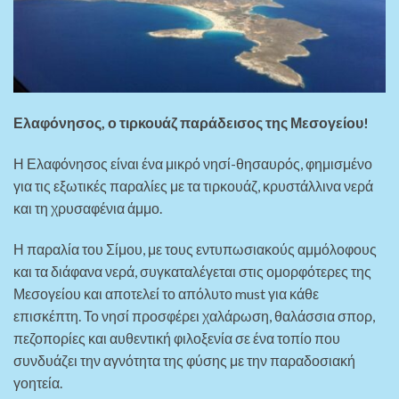
Ελαφόνησος, ο τιρκουάζ παράδεισος της Μεσογείου!
Η Ελαφόνησος είναι ένα μικρό νησί-θησαυρός, φημισμένο
για τις εξωτικές παραλίες με τα τιρκουάζ, κρυστάλλινα νερά
και τη χρυσαφένια άμμο.
Η παραλία του Σίμου, με τους εντυπωσιακούς αμμόλοφους
και τα διάφανα νερά, συγκαταλέγεται στις ομορφότερες της
Μεσογείου και αποτελεί το απόλυτο must για κάθε
επισκέπτη. Το νησί προσφέρει χαλάρωση, θαλάσσια σπορ,
πεζοπορίες και αυθεντική φιλοξενία σε ένα τοπίο που
συνδυάζει την αγνότητα της φύσης με την παραδοσιακή
γοητεία.