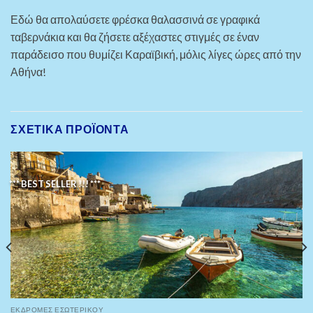
Εδώ θα απολαύσετε φρέσκα θαλασσινά σε γραφικά
ταβερνάκια και θα ζήσετε αξέχαστες στιγμές σε έναν
παράδεισο που θυμίζει Καραϊβική, μόλις λίγες ώρες από την
Αθήνα!
ΣΧΕΤΙΚΆ ΠΡΟΪΌΝΤΑ
*** BEST SELLER !!! ***
ΕΚΔΡΟΜΈΣ ΕΣΩΤΕΡΙΚΟΎ