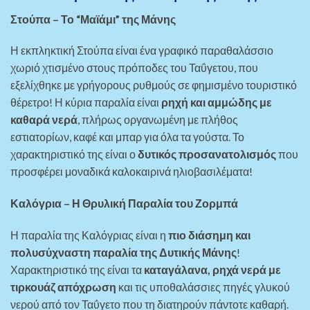
Στούπα – Το “Μαϊάμι” της Μάνης
Η εκπληκτική Στούπα είναι ένα γραφικό παραθαλάσσιο
χωριό χτισμένο στους πρόποδες του Ταΰγετου, που
εξελίχθηκε με γρήγορους ρυθμούς σε φημισμένο τουριστικό
θέρετρο! Η κύρια παραλία είναι
ρηχή και αμμώδης με
καθαρά νερά
, πλήρως οργανωμένη με πλήθος
εστιατορίων, καφέ και μπαρ για όλα τα γούστα. Το
χαρακτηριστικό της είναι ο
δυτικός προσανατολισμός
που
προσφέρει μοναδικά καλοκαιρινά ηλιοβασιλέματα!
Καλόγρια – Η Θρυλική Παραλία του Ζορμπά
Η παραλία της Καλόγριας είναι η
πιο διάσημη και
πολυσύχναστη παραλία της Δυτικής Μάνης
!
Χαρακτηριστικό της είναι τα
καταγάλανα, ρηχά νερά με
τιρκουάζ απόχρωση
και τις υποθαλάσσιες πηγές γλυκού
νερού από τον Ταΰγετο που τη διατηρούν πάντοτε καθαρή.