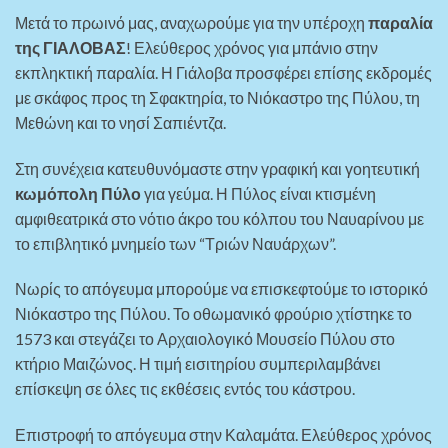
Μετά το πρωινό μας, αναχωρούμε για την υπέροχη
παραλία
της ΓΙΑΛΟΒΑΣ
! Ελεύθερος χρόνος για μπάνιο στην
εκπληκτική παραλία. Η Γιάλοβα προσφέρει επίσης εκδρομές
με σκάφος προς τη Σφακτηρία, το Νιόκαστρο της Πύλου, τη
Μεθώνη και το νησί Σαπιέντζα.
Στη συνέχεια κατευθυνόμαστε στην γραφική και γοητευτική
κωμόπολη Πύλο
για γεύμα. Η Πύλος είναι κτισμένη
αμφιθεατρικά στο νότιο άκρο του κόλπου του Ναυαρίνου με
το επιβλητικό μνημείο των “Τριών Ναυάρχων”.
Νωρίς το απόγευμα μπορούμε να επισκεφτούμε το ιστορικό
Νιόκαστρο της Πύλου. Το οθωμανικό φρούριο χτίστηκε το
1573 και στεγάζει το Αρχαιολογικό Μουσείο Πύλου στο
κτήριο Μαιζώνος. Η τιμή εισιτηρίου συμπεριλαμβάνει
επίσκεψη σε όλες τις εκθέσεις εντός του κάστρου.
Επιστροφή το απόγευμα στην Καλαμάτα. Ελεύθερος χρόνος