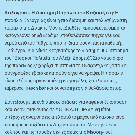
Καλόγρια – Η Διάσημη Παραλία του Καζαντζάκη:
Η
παραλία Καλόγριας είναι η πιο διάσημη και πολυσύχναστη
παραλία της Δυτικής Μάνης. Διαθέτει χρυσαφένια άμμο και
καταγάλανα, ρηχά νερά με υποθαλάσσιες πηγές γλυκού
νερού από τον Ταΰγετο που τη διατηρούν πάντα καθαρή.
Εδώ έγραψε ο Νίκος Καζαντζάκης το διάσημο μυθιστόρημά
του “Βίος και Πολιτεία του Αλέξη Ζορμπά”. Στο νότιο άκρο
της παραλίας ξεχωρίζει “η σπηλιά του Καζαντζάκη”, όπου ο
συγγραφέας έβρισκε καταφύγιο για να γράψει. Η παραλία
είναι πλήρως οργανωμένη με ομπρέλες, ξαπλώστρες,
ταβέρνες, beach bar και δυνατότητες για θαλάσσια σπορ.
Συνεχίζουμε με ενδιάμεσες στάσεις για καφέ και ξεκούραση
καθ’ οδόν, φτάνοντας σε ΑΘΗΝΑ/ΠΕΙΡΑΙΑ γεμάτοι
υπέροχες αναμνήσεις από αυτό το μαγευτικό καλοκαιρινό
τετραήμερο ταξίδι στην Αρχόντισσα του Μεσσηνιακού
κόλπου και τις παραδεισένιες ακτές της Μεσσηνίας!