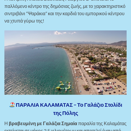
παλλόμενο κέντρο της δημόσιας ζωής, με το χαρακτηριστικό
σιντριβάνι “Ψαράκια” και την καρδιά του εμπορικού κέντρου
να χτυπά γύρω της!
ΠΑΡΑΛΙΑ ΚΑΛΑΜΑΤΑΣ – Το Γαλάζιο Στολίδι
της Πόλης
Η
βραβευμένη με Γαλάζια Σημαία
παραλία της Καλαμάτας
εκτείνεται σε μήκος 2,5 χιλιομέτρων και αποτελεί έναν από