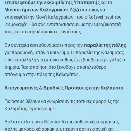
επισκεφτούμε
την
εκκλησία της Υπαπαντής
και το
Μοναστήρι των Καλογραιών
. Αξίζει κάποιος να
επισκεφθεί την Μονή Καλογραίων, που φιλοξενεί περίπου
23 μοναχές – θα σας εντυπωσιάσουν με την ευλαβικότητά
τους και τα παραδοσιακά υφαντά τους.
Εν συνεχεία κατευθυνόμαστε προς την
παραλία της πόλης
για παραμονή, μπάνιο και γεύμα. Η παραλία της Καλαμάτας
είναι κατάλληλη για μπάνιο καθώς έχει βραβευτεί με γαλάζια
σημαία. Τακτοποίηση στο ξενοδοχείο και ελεύθερο
απόγευμα στην πόλη της Καλαμάτας.
Απογευματινές & Βραδινές Προτάσεις στην Καλαμάτα
Για όσους θέλουν να γνωρίσουν τις τοπικές ομορφιές της
Καλαμάτας, προτείνουμε:
Βόλτα στο Ιστορικό Κέντρο: Το πιο αυθεντικό κομμάτι της
πόλης με γραφικά σοκάκια, υπέροχη αρχιτεκτονική και