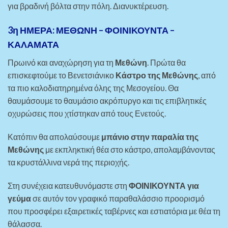
για βραδινή βόλτα στην πόλη. Διανυκτέρευση.
3η ΗΜΕΡΑ: ΜΕΘΩΝΗ – ΦΟΙΝΙΚΟΥΝΤΑ –
ΚΑΛΑΜΑΤΑ
Πρωινό και αναχώρηση για τη
Μεθώνη
. Πρώτα θα
επισκεφτούμε το Βενετσιάνικο
Κάστρο της Μεθώνης
, από
τα πιο καλοδιατηρημένα όλης της Μεσογείου. Θα
θαυμάσουμε το θαυμάσιο ακρόπυργο και τις επιβλητικές
οχυρώσεις που χτίστηκαν από τους Ενετούς.
Κατόπιν θα απολαύσουμε
μπάνιο στην παραλία της
Μεθώνης
με εκπληκτική θέα στο κάστρο, απολαμβάνοντας
τα κρυστάλλινα νερά της περιοχής.
Στη συνέχεια κατευθυνόμαστε στη
ΦΟΙΝΙΚΟΥΝΤΑ για
γεύμα
σε αυτόν τον γραφικό παραθαλάσσιο προορισμό
που προσφέρει εξαιρετικές ταβέρνες και εστιατόρια με θέα τη
θάλασσα.