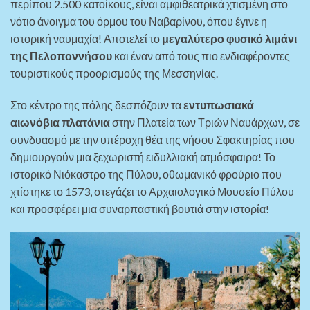
περίπου 2.500 κατοίκους, είναι αμφιθεατρικά χτισμένη στο
νότιο άνοιγμα του όρμου του Ναβαρίνου, όπου έγινε η
ιστορική ναυμαχία! Αποτελεί το
μεγαλύτερο φυσικό λιμάνι
της Πελοποννήσου
και έναν από τους πιο ενδιαφέροντες
τουριστικούς προορισμούς της Μεσσηνίας.
Στο κέντρο της πόλης δεσπόζουν τα
εντυπωσιακά
αιωνόβια πλατάνια
στην Πλατεία των Τριών Ναυάρχων, σε
συνδυασμό με την υπέροχη θέα της νήσου Σφακτηρίας που
δημιουργούν μια ξεχωριστή ειδυλλιακή ατμόσφαιρα! Το
ιστορικό Νιόκαστρο της Πύλου, οθωμανικό φρούριο που
χτίστηκε το 1573, στεγάζει το Αρχαιολογικό Μουσείο Πύλου
και προσφέρει μια συναρπαστική βουτιά στην ιστορία!