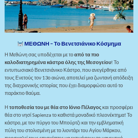
ΜΕΘΩΝΗ – Το Βενετσιάνικο Κόσμημα
Η Μεθώνη σας υποδέχεται με το
από τα πιο
καλοδιατηρημένα κάστρα όλης της Μεσογείου
! Το
εντυπωσιακό Βενετσιάνικο Κάστρο, που ανεγέρθηκε από
τους Ενετούς τον 13ο αιώνα, αποτελεί μια ζωντανή απόδειξη
της διαχρονικής ιστορίας που έχει διαμορφώσει αυτό το
παράκτιο θαύμα.
Η
τοποθεσία του με θέα στο Ιόνιο Πέλαγος
και προσφέρει
θέα στο νησί Sapienza το καθιστά μοναδικό πλεονέκτημα! Το
κάστρο, με τον πύργο του Μπούρτζι και την εμβληματική
πύλη του στολισμένη με το λιοντάρι του Αγίου Μάρκου,
προσκαλεί τους επισκέπτες να εκτιμήσουν το μαγευτικό