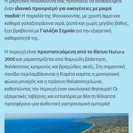
Η μαγευτική Φοινικούντα σας προσκαλεί να ανακαλύψετε
έναν
ιδανικό προορισμό για οικογένειες με μικρά
παιδιά
! Η παραλία της Φοινικούντας, με χρυσή άμμο και
καθαρά γαλαζοπράσινα νερά, ζεστά και χωρίς μεγάλο βάθος,
έχει βραβευτεί με
Γαλάζια Σημαία
για την εξαιρετική
καθαριότητά της.
Η περιοχή είναι
προστατευόμενη από το δίκτυο Natura
2000
και χαρακτηρίζεται από θαμνώδη βλάστηση,
θαλάσσιους κρημνούς και βραχώδεις ακτές. Στη σημαντική
πανίδα περιλαμβάνονται η Καρέτα καρέτα, η μεσογειακή
φώκια μοναχός και η πράσινη θαλασσοχελώνα,
καθιστώντας την περιοχή έναν οικολογικό θησαυρό! Οι
εξαιρετικές ταβέρνες και εστιατόρια με θέα τη θάλασσα
προσφέρουν μια αυθεντική γαστρονομική εμπειρία!