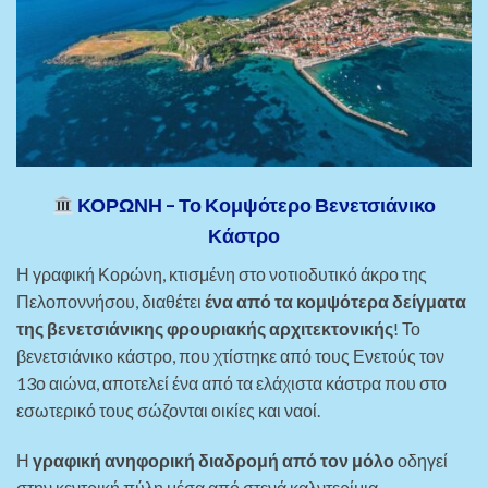
ΚΟΡΩΝΗ – Το Κομψότερο Βενετσιάνικο
Κάστρο
Η γραφική Κορώνη, κτισμένη στο νοτιοδυτικό άκρο της
Πελοποννήσου, διαθέτει
ένα από τα κομψότερα δείγματα
της βενετσιάνικης φρουριακής αρχιτεκτονικής
! Το
βενετσιάνικο κάστρο, που χτίστηκε από τους Ενετούς τον
13ο αιώνα, αποτελεί ένα από τα ελάχιστα κάστρα που στο
εσωτερικό τους σώζονται οικίες και ναοί.
Η
γραφική ανηφορική διαδρομή από τον μόλο
οδηγεί
στην κεντρική πύλη μέσα από στενά καλντερίμια,