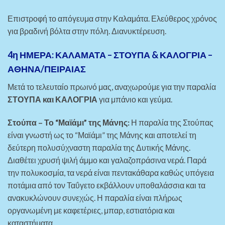
Επιστροφή το απόγευμα στην Καλαμάτα. Ελεύθερος χρόνος
για βραδινή βόλτα στην πόλη. Διανυκτέρευση.
4η ΗΜΕΡΑ: ΚΑΛΑΜΑΤΑ – ΣΤΟΥΠΑ & ΚΑΛΟΓΡΙΑ –
ΑΘΗΝΑ/ΠΕΙΡΑΙΑΣ
Μετά το τελευταίο πρωινό μας, αναχωρούμε για την παραλία
ΣΤΟΥΠΑ και ΚΑΛΟΓΡΙΑ
για μπάνιο και γεύμα.
Στούπα – Το “Μαϊάμι” της Μάνης:
Η παραλία της Στούπας
είναι γνωστή ως το “Μαϊάμι” της Μάνης και αποτελεί τη
δεύτερη πολυσύχναστη παραλία της Δυτικής Μάνης.
Διαθέτει χρυσή ψιλή άμμο και γαλαζοπράσινα νερά. Παρά
την πολυκοσμία, τα νερά είναι πεντακάθαρα καθώς υπόγεια
ποτάμια από τον Ταΰγετο εκβάλλουν υποθαλάσσια και τα
ανακυκλώνουν συνεχώς. Η παραλία είναι πλήρως
οργανωμένη με καφετέριες, μπαρ, εστιατόρια και
καταστήματα.