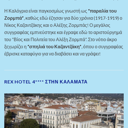
Η Καλόγρια είναι παγκοσμίως γνωστή ως
“παραλία του
Ζορμπά”
, καθώς εδώ έζησαν για δύο χρόνια (1917-1919) ο
Νίκος Καζαντζάκης και ο Αλέξης Ζορμπάς! Ο μεγάλος
συγγραφέας εμπνεύστηκε και έγραψε εδώ το αριστούργημά
του “Βίος και Πολιτεία του Αλέξη Ζορμπά”. Στο νότιο άκρο
ξεχωρίζει η
“σπηλιά του Καζαντζάκη”
, όπου ο συγγραφέας
έβρισκε καταφύγιο για να διαβάσει και να γράψει!
REX HOTEL 4**** ΣΤΗΝ ΚΑΛΑΜΑΤΑ