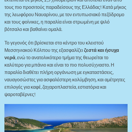
τους πιο προσιτούς παραδείσους της Ελλάδας! Κατά μήκος
της λεωφόρου Ναυαρίνου, με τον εντυπωσιακό πεζόδρομο
και τους φοίνικες, η παραλία είναι στρωμένη με ψιλό
βότσαλο και βαθαίνει ομαλά.
Το γεγονός ότι βρίσκεται στο κέντρο του κλειστού
Μεσσηνιακού Κόλπου της εξασφαλίζει
ζεστά και ήσυχα
νερά
, ενώ το ανατολικότερο τμήμα της θεωρείται το
καλύτερο για μπάνιο και είναι το πιο πολυσύχναστο. Η
παραλία διαθέτει πλήρη οργάνωση με εγκαταστάσεις,
ναυαγοσώστες για ασφαλέστερη κολύμβηση, και αμέτρητες
επιλογές για καφέ, ζαχαροπλαστεία, εστιατόρια και
ψαροταβέρνες!