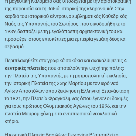
Η μαγευτική Καλαμάτα σας υποδέχεται με την αριστοκρατική
της παρουσία και τη βαθιά ιστορική της κληρονομιά! Στην
καρδιά του ιστορικού κέντρου, ο εμβληματικός Καθεδρικός
Ναός της Υπαπαντής του Σωτήρος, που οικοδομήθηκε το
1939, δεσπόζει με τη μεγαλόπρεπη αρχιτεκτονική του και
προσφέρει στους επισκέπτες μια εμπειρία γεμάτη δέος και
σεβασμό.
Περιπλανηθείτε στα γραφικά σοκάκια και ανακαλύψτε τις
4
κεντρικές πλατείες
που αποτελούν την ψυχή της πόλης:
την Πλατεία της Υπαπαντής με τη μητροπολιτική εκκλησία,
την Ιστορική Πλατεία της 23ης Μαρτίου με τον ιερό ναό
Αγίων Αποστόλων όπου ξεκίνησε η Ελληνική Επανάσταση
το 1821, την Πλατεία Φραγκόλιμνας όπου έγιναν οι δοκιμές
για τους πρώτους Ολυμπιακούς Αγώνες του 1896, και την
πλατεία Μαυρομιχάλη με τα εντυπωσιακά νεοκλασικά
κτήρια.
Η κεντρική Πλατεία Βασιλέως Γεωργίου Β’ αποτελεί το