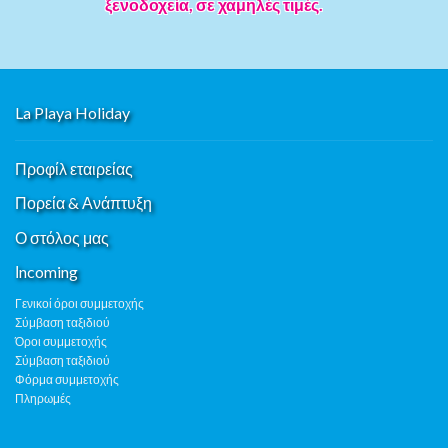
ξενοδοχεία, σε χαμηλές τιμές.
La Playa Holiday
Προφίλ εταιρείας
Πορεία & Ανάπτυξη
Ο στόλος μας
Ιncoming
Γενικοί όροι συμμετοχής
Σύμβαση ταξιδιού
Όροι συμμετοχής
Σύμβαση ταξιδιού
Φόρμα συμμετοχής
Πληρωμές