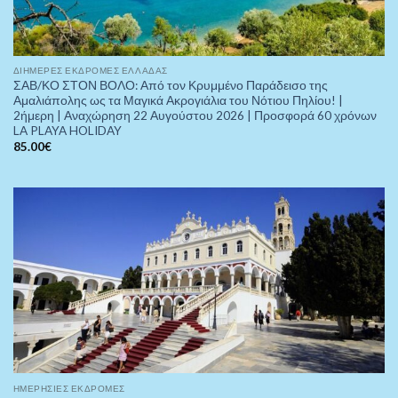
ΔΙΉΜΕΡΕΣ ΕΚΔΡΟΜΈΣ ΕΛΛΆΔΑΣ
ΣΑΒ/ΚΟ ΣΤΟΝ ΒΟΛΟ: Από τον Κρυμμένο Παράδεισο της
Αμαλιάπολης ως τα Μαγικά Ακρογιάλια του Νότιου Πηλίου! |
2ήμερη | Αναχώρηση 22 Αυγούστου 2026 | Προσφορά 60 χρόνων
LA PLAYA HOLIDAY
85.00
€
ΗΜΕΡΉΣΙΕΣ ΕΚΔΡΟΜΈΣ