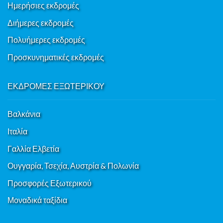
Ημερήσιες εκδρομές
Διήμερες εκδρομές
Πολυήμερες εκδρομές
Προσκυνηματικές εκδρομές
ΕΚΔΡΟΜΕΣ ΕΞΩΤΕΡΙΚΟΥ
Βαλκάνια
Ιταλία
Γαλλία Ελβετία
Ουγγαρία, Τσεχία, Αυστρία & Πολωνία
Προσφορές Εξωτερικού
Μοναδικά ταξίδια