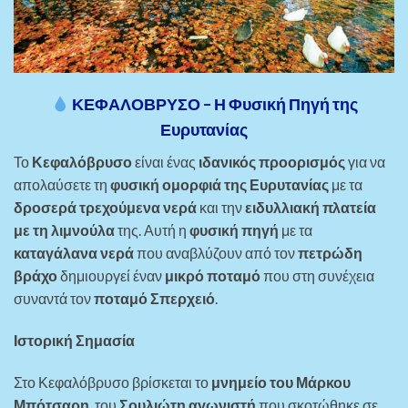
ΚΕΦΑΛΟΒΡΥΣΟ – Η Φυσική Πηγή της
Ευρυτανίας
Το
Κεφαλόβρυσο
είναι ένας
ιδανικός προορισμός
για να
απολαύσετε τη
φυσική ομορφιά της Ευρυτανίας
με τα
δροσερά τρεχούμενα νερά
και την
ειδυλλιακή πλατεία
με τη λιμνούλα
της. Αυτή η
φυσική πηγή
με τα
καταγάλανα νερά
που αναβλύζουν από τον
πετρώδη
βράχο
δημιουργεί έναν
μικρό ποταμό
που στη συνέχεια
συναντά τον
ποταμό Σπερχειό
.
Ιστορική Σημασία
Στο Κεφαλόβρυσο βρίσκεται το
μνημείο του Μάρκου
Μπότσαρη
, του
Σουλιώτη αγωνιστή
που σκοτώθηκε σε