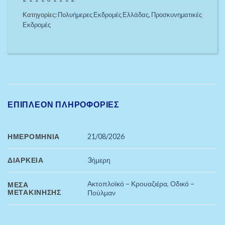
Κατηγορίες:
Πoλυήμερες Εκδρομές Ελλάδας
,
Προσκυνηματικές
Εκδρομές
ΕΠΙΠΛΈΟΝ ΠΛΗΡΟΦΟΡΊΕΣ
ΗΜΕΡΟΜΗΝΊΑ
21/08/2026
ΔΙΆΡΚΕΙΑ
3ήμερη
Ακτοπλοϊκό – Κρουαζιέρα
,
Οδικό –
ΜΈΣΑ
ΜΕΤΑΚΊΝΗΣΗΣ
Πούλμαν