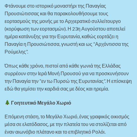
Φτάνουμε στο ιστορικό μοναστήρι της Παναγίας
Προυσιώτισσας και θα παρακολουθήσουμε τους
εορτασμούς της μονής με το Αρχιερατικό συλλείτουργο
(κορύφωση των εορτασμών). Η 23η Αυγούστου αποτελεί
ημέρα κατάνυξης για την Ευρυτανία, καθώς εορτάζει η
Παναγία η Προυσιώτισσα, γνωστή και ως “Αρχόντισσα της
Ρούμελης”.
Όπως κάθε χρόνο, πιστοί από κάθε γωνιά της Ελλάδας
συρρέουν στην Ιερά Μονή Προυσού για να προσκυνήσουν
την Παναγία την “εν τω Πυρσώ της Ευρυτανίας”. Η επίσκεψη
εδώ θα γεμίσει την καρδιά σας με δέος και ηρεμία.
Γοητευτικό Μεγάλο Χωριό
Επόμενη στάση, το Μεγάλο Χωριό, ένας γραφικός οικισμός
μέσα σε ελατόδασος, με την πλατεία του να στολίζεται από
έναν αιωνόβιο πλάτανο και το επιβλητικό Ρολόι.