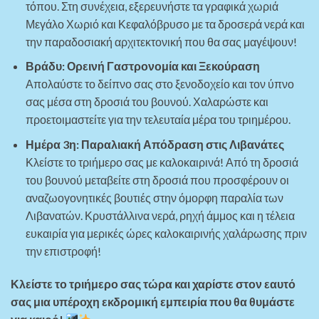
τόπου. Στη συνέχεια, εξερευνήστε τα γραφικά χωριά
Μεγάλο Χωριό και Κεφαλόβρυσο με τα δροσερά νερά και
την παραδοσιακή αρχιτεκτονική που θα σας μαγέψουν!
Βράδυ: Ορεινή Γαστρονομία και Ξεκούραση
Απολαύστε το δείπνο σας στο ξενοδοχείο και τον ύπνο
σας μέσα στη δροσιά του βουνού. Χαλαρώστε και
προετοιμαστείτε για την τελευταία μέρα του τριημέρου.
Ημέρα 3η: Παραλιακή Απόδραση στις Λιβανάτες
Κλείστε το τριήμερο σας με καλοκαιρινά! Από τη δροσιά
του βουνού μεταβείτε στη δροσιά που προσφέρουν οι
αναζωογονητικές βουτιές στην όμορφη παραλία των
Λιβανατών. Κρυστάλλινα νερά, ρηχή άμμος και η τέλεια
ευκαιρία για μερικές ώρες καλοκαιρινής χαλάρωσης πριν
την επιστροφή!
Κλείστε το τριήμερο σας τώρα και χαρίστε στον εαυτό
σας μια υπέροχη εκδρομική εμπειρία που θα θυμάστε