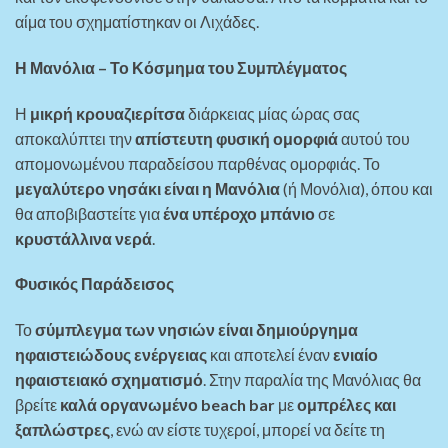
αίμα του σχηματίστηκαν οι Λιχάδες.
Η Μανόλια – Το Κόσμημα του Συμπλέγματος
Η
μικρή κρουαζιερίτσα
διάρκειας μίας ώρας σας
αποκαλύπτει την
απίστευτη φυσική ομορφιά
αυτού του
απομονωμένου παραδείσου παρθένας ομορφιάς. Το
μεγαλύτερο νησάκι είναι η Μανόλια
(ή Μονόλια), όπου και
θα αποβιβαστείτε για
ένα υπέροχο μπάνιο
σε
κρυστάλλινα νερά
.
Φυσικός Παράδεισος
Το
σύμπλεγμα των νησιών είναι δημιούργημα
ηφαιστειώδους ενέργειας
και αποτελεί έναν
ενιαίο
ηφαιστειακό σχηματισμό
. Στην παραλία της Μανόλιας θα
βρείτε
καλά οργανωμένο beach bar
με
ομπρέλες και
ξαπλώστρες
, ενώ αν είστε τυχεροί, μπορεί να δείτε τη