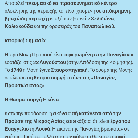
Αποτελεί
πνευματικό και προσκυνηματικό κέντρο
ολόκληρης της περιοχής και είναι χτισμένη σε
απόκρημνη,
βραχώδη περιοχή
μεταξύ των βουνών
Χελιδώνα
,
Καλιακούδα
και της οροσειράς του
Παναιτωλικού
.
Ιστορική Σημασία
Η Ιερά Μονή Προυσού είναι
αφιερωμένη στην Παναγία
και
εορτάζει στις
23 Αυγούστου
(στην Απόδοση της Κοίμησης).
Το
1748
η Μονή έγινε
Σταυροπηγιακή
. Το όνομα της Μονής
οφείλεται στη
θαυματουργή εικόνα της «Παναγίας
Προυσιώτισσας»
.
Η Θαυματουργή Εικόνα
Κατά την παράδοση, η εικόνα αυτή
κατάγεται από την
Προύσα της Μικράς Ασίας
και εικάζεται ότι είναι
έργο του
Ευαγγελιστή Λουκά
. Η εικόνα της Παναγίας βρισκόταν σε
ναό της Προύσας, αλλά υπό τον φόβο ότι θα καταστραφεί