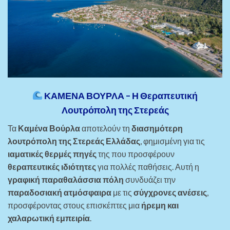
ΚΑΜΕΝΑ ΒΟΥΡΛΑ – Η Θεραπευτική
Λουτρόπολη της Στερεάς
Τα
Καμένα Βούρλα
αποτελούν τη
διασημότερη
λουτρόπολη της Στερεάς Ελλάδας
, φημισμένη για τις
ιαματικές θερμές πηγές
της που προσφέρουν
θεραπευτικές ιδιότητες
για πολλές παθήσεις. Αυτή η
γραφική παραθαλάσσια πόλη
συνδυάζει την
παραδοσιακή ατμόσφαιρα
με τις
σύγχρονες ανέσεις
,
προσφέροντας στους επισκέπτες μια
ήρεμη και
χαλαρωτική εμπειρία
.