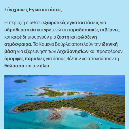
Σύγχρονες Εγκαταστάσεις
Η περιοχή διαθέτει
εξαιρετικές εγκαταστάσεις
για
υδροθεραπεία
και
spa
, ενώ οι
παραδοσιακές ταβέρνες
και
καφέ
δημιουργούν μια
ζεστή και φιλόξενη
ατμόσφαιρα
. Τα Καμένα Βούρλα αποτελούν την
ιδανική
βάση
για εξερεύνηση των
Λιχαδονησίων
και προσφέρουν
όμορφες παραλίες
για όσους θέλουν να απολαύσουν τη
θάλασσα
και τον
ήλιο
.