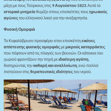
μάχη με τους Τούρκους στις
9 Αυγούστου 1823
. Αυτό το
ιστορικό μνημείο
θυμίζει στους επισκέπτες τους
ηρωικούς
αγώνες
του ελληνικού λαού για την ανεξαρτησία.
Φυσική Ομορφιά
Το Κεφαλόβρυσο προσφέρει στον επισκέπτη
εικόνες
απίστευτης φυσικής ομορφιάς
με
μικρούς καταρράκτες
που πέφτουν από τις πλαγιές των βουνών. Οι κάτοικοι του
χωριού φροντίζουν την πηγή με
ιδιαίτερη αγάπη
,
διατηρώντας την
καθαρή και αναλλοίωτη
, ενώ πολλοί
πιστεύουν στις
θεραπευτικές ιδιότητες
του νερού.