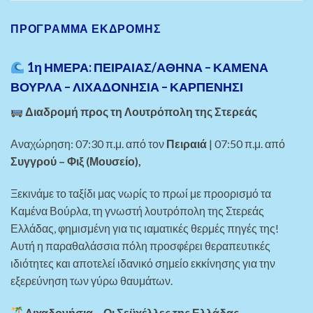
ΠΡΌΓΡΑΜΜΑ ΕΚΔΡΟΜΉΣ
1η ΗΜΕΡΑ: ΠΕΙΡΑΙΑΣ/ΑΘΗΝΑ – ΚΑΜΕΝΑ
ΒΟΥΡΛΑ – ΛΙΧΑΔΟΝΗΣΙΑ – ΚΑΡΠΕΝΗΣΙ
Διαδρομή προς τη Λουτρόπολη της Στερεάς
Αναχώρηση: 07:30 π.μ. από τον
Πειραιά
| 07:50 π.μ. από
Συγγρού – Φιξ (Μουσείο)
,
Ξεκινάμε το ταξίδι μας νωρίς το πρωί με προορισμό τα
Καμένα Βούρλα, τη γνωστή λουτρόπολη της Στερεάς
Ελλάδας, φημισμένη για τις ιαματικές θερμές πηγές της!
Αυτή η παραθαλάσσια πόλη προσφέρει θεραπευτικές
ιδιότητες και αποτελεί ιδανικό σημείο εκκίνησης για την
εξερεύνηση των γύρω θαυμάτων.
Λιχαδονήσια – Οι Σεϋχέλλες της Ελλάδας