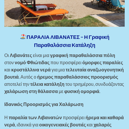
ΠΑΡΑΛΙΑ ΛΙΒΑΝΑΤΕΣ – Η Γραφική
Παραθαλάσσια Κατάληξη
Οι
Λιβανάτες
είναι μια
γραφική παραθαλάσσια πόλη
στον
νομό Φθιώτιδας
που προσφέρει
όμορφες παραλίες
και
κρυστάλλινα νερά
για μια
τελευταία αναζωογονητική
βουτιά
. Αυτός ο
ήρεμος παραθαλάσσιος προορισμός
αποτελεί την
τέλεια κατάληξη
του τριημέρου, συνδυάζοντας
χαλάρωση στη θάλασσα
με
φυσική ομορφιά
.
Ιδανικός Προορισμός για Χαλάρωση
Η
παραλία των Λιβανατών
προσφέρει
ήρεμα και καθαρά
νερά
, ιδανικά για
οικογενειακές βουτιές
και
χαλαρές