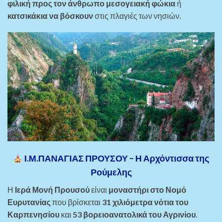
φιλική προς τον άνθρωπο μεσογειακή φώκια
ή
κατσικάκια να βόσκουν
στις πλαγιές των νησιών.
Ι.Μ.ΠΑΝΑΓΙΑΣ ΠΡΟΥΣΟΥ – Η Αρχόντισσα της
Ρούμελης
Η
Ιερά Μονή Προυσού
είναι
μοναστήρι στο Νομό
Ευρυτανίας
που βρίσκεται
31 χιλιόμετρα νότια του
Καρπενησίου
και
53 βορειοανατολικά του Αγρινίου
.