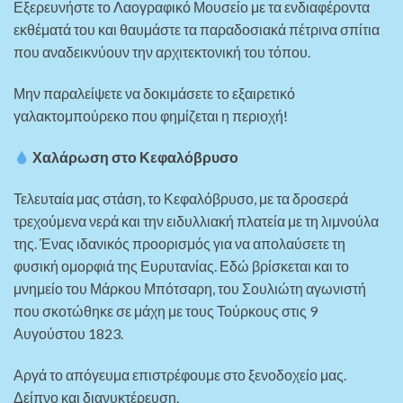
Εξερευνήστε το Λαογραφικό Μουσείο με τα ενδιαφέροντα
εκθέματά του και θαυμάστε τα παραδοσιακά πέτρινα σπίτια
που αναδεικνύουν την αρχιτεκτονική του τόπου.
Μην παραλείψετε να δοκιμάσετε το εξαιρετικό
γαλακτομπούρεκο που φημίζεται η περιοχή!
Χαλάρωση στο Κεφαλόβρυσο
Τελευταία μας στάση, το Κεφαλόβρυσο, με τα δροσερά
τρεχούμενα νερά και την ειδυλλιακή πλατεία με τη λιμνούλα
της. Ένας ιδανικός προορισμός για να απολαύσετε τη
φυσική ομορφιά της Ευρυτανίας. Εδώ βρίσκεται και το
μνημείο του Μάρκου Μπότσαρη, του Σουλιώτη αγωνιστή
που σκοτώθηκε σε μάχη με τους Τούρκους στις 9
Αυγούστου 1823.
Αργά το απόγευμα επιστρέφουμε στο ξενοδοχείο μας.
Δείπνο και διανυκτέρευση.