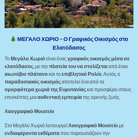
ΜΕΓΑΛΟ ΧΩΡΙΟ – Ο Γραφικός Οικισμός στο
Ελατόδασος
Το
Μεγάλο Χωριό
είναι ένας
γραφικός οικισμός μέσα σε
ελατόδασος
, με την
πλατεία του να στολίζεται
από έναν
αιωνόβιο πλάτανο
και το
επιβλητικό Ρολόι
. Αυτός ο
παραδοσιακός οικισμός
αποτελεί ένα από τα
ομορφότερα χωριά της Ευρυτανίας
και προσφέρει στους
επισκέπτες μια
αυθεντική εμπειρία
της ορεινής ζωής.
Λαογραφικό Μουσείο
Στο Μεγάλο Χωριό λειτουργεί
Λαογραφικό Μουσείο
με
ενδιαφέροντα εκθέματα
που παρουσιάζουν την