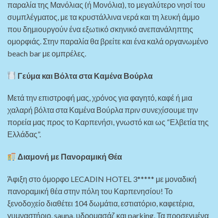
παραλία της Μανόλιας (ή Μονόλια), το μεγαλύτερο νησί του
συμπλέγματος, με τα κρυστάλλινα νερά και τη λευκή άμμο
που δημιουργούν ένα εξωτικό σκηνικό ανεπανάληπτης
ομορφιάς. Στην παραλία θα βρείτε και ένα καλά οργανωμένο
beach bar με ομπρέλες.
Γεύμα και Βόλτα στα Καμένα Βούρλα
Μετά την επιστροφή μας, χρόνος για φαγητό, καφέ ή μια
χαλαρή βόλτα στα Καμένα Βούρλα πριν συνεχίσουμε την
πορεία μας προς το Καρπενήσι, γνωστό και ως “Ελβετία της
Ελλάδας”.
Διαμονή με Πανοραμική Θέα
Άφιξη στο όμορφο LECADIN HOTEL 3***** με μοναδική
πανοραμική θέα στην πόλη του Καρπενησίου! Το
ξενοδοχείο διαθέτει 104 δωμάτια, εστιατόριο, καφετέρια,
γυμναστήριο, sauna, υδρομασάζ και parking. Τα προσεγμένα