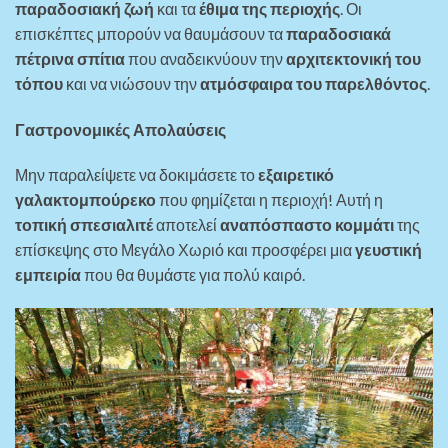
παραδοσιακή ζωή
και τα
έθιμα της περιοχής
. Οι
επισκέπτες μπορούν να θαυμάσουν τα
παραδοσιακά
πέτρινα σπίτια
που αναδεικνύουν την
αρχιτεκτονική του
τόπου
και να νιώσουν την
ατμόσφαιρα του παρελθόντος
.
Γαστρονομικές Απολαύσεις
Μην παραλείψετε να δοκιμάσετε το
εξαιρετικό
γαλακτομπούρεκο
που φημίζεται η περιοχή! Αυτή η
τοπική σπεσιαλιτέ
αποτελεί
αναπόσπαστο κομμάτι
της
επίσκεψης στο Μεγάλο Χωριό και προσφέρει μια
γευστική
εμπειρία
που θα θυμάστε για πολύ καιρό.