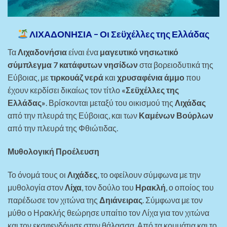
ΛΙΧΑΔΟΝΗΣΙΑ – Οι Σεϋχέλλες της Ελλάδας
Τα
Λιχαδονήσια
είναι ένα
μαγευτικό νησιωτικό
σύμπλεγμα 7 κατάφυτων νησίδων
στα βορειοδυτικά της
Εύβοιας, με
τιρκουάζ νερά
και
χρυσαφένια άμμο
που
έχουν κερδίσει δικαίως τον τίτλο
«Σεϋχέλλες της
Ελλάδας»
. Βρίσκονται μεταξύ του οικισμού της
Λιχάδας
από την πλευρά της Εύβοιας, και των
Καμένων Βούρλων
από την πλευρά της Φθιώτιδας.
Μυθολογική Προέλευση
Το όνομά τους οι
Λιχάδες
, το οφείλουν σύμφωνα με την
μυθολογία στον
Λίχα
, τον δούλο του
Ηρακλή
, ο οποίος του
παρέδωσε τον χιτώνα της
Δηιάνειρας
. Σύμφωνα με τον
μύθο ο Ηρακλής θεώρησε υπαίτιο τον Λίχα για τον χιτώνα
και τον εκσφενδόνισε στην θάλασσα. Από τα κομμάτια και το