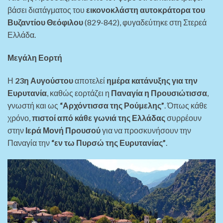
βάσει διατάγματος του
εικονοκλάστη αυτοκράτορα του
Βυζαντίου Θεόφιλου
(829-842), φυγαδεύτηκε στη Στερεά
Ελλάδα.
Μεγάλη Εορτή
Η
23η Αυγούστου
αποτελεί
ημέρα κατάνυξης για την
Ευρυτανία
, καθώς εορτάζει η
Παναγία η Προυσιώτισσα
,
γνωστή και ως
“Αρχόντισσα της Ρούμελης”
. Όπως κάθε
χρόνο,
πιστοί από κάθε γωνιά της Ελλάδας
συρρέουν
στην
Ιερά Μονή Προυσού
για να προσκυνήσουν την
Παναγία την
“εν τω Πυρσώ της Ευρυτανίας”
.