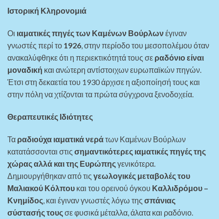
Ιστορική Κληρονομιά
Οι
ιαματικές πηγές των Καμένων Βούρλων
έγιναν
γνωστές περί το
1926
, στην περίοδο του μεσοπολέμου όταν
ανακαλύφθηκε ότι η περιεκτικότητά τους σε
ραδόνιο είναι
μοναδική
και ανώτερη αντίστοιχων ευρωπαϊκών πηγών.
Έτσι στη δεκαετία του 1930 άρχισε η αξιοποίησή τους και
στην πόλη να χτίζονται τα πρώτα σύγχρονα ξενοδοχεία.
Θεραπευτικές Ιδιότητες
Τα
ραδιούχα ιαματικά νερά
των Καμένων Βούρλων
κατατάσσονται στις
σημαντικότερες ιαματικές πηγές της
χώρας αλλά και της Ευρώπης
γενικότερα.
Δημιουργήθηκαν από τις
γεωλογικές μεταβολές του
Μαλιακού Κόλπου
και του ορεινού όγκου
Καλλιδρόμου –
Κνημίδος
, και έγιναν γνωστές λόγω της
σπάνιας
σύστασής τους
σε φυσικά μέταλλα, άλατα και ραδόνιο.