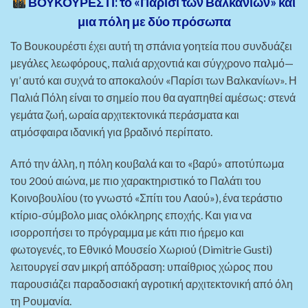
ΒΟΥΚΟΥΡΕΣΤΙ: το «Παρίσι των Βαλκανίων» και
μια πόλη με δύο πρόσωπα
Το Βουκουρέστι έχει αυτή τη σπάνια γοητεία που συνδυάζει
μεγάλες λεωφόρους, παλιά αρχοντιά και σύγχρονο παλμό—
γι’ αυτό και συχνά το αποκαλούν «Παρίσι των Βαλκανίων». Η
Παλιά Πόλη είναι το σημείο που θα αγαπηθεί αμέσως: στενά
γεμάτα ζωή, ωραία αρχιτεκτονικά περάσματα και
ατμόσφαιρα ιδανική για βραδινό περίπατο.
Από την άλλη, η πόλη κουβαλά και το «βαρύ» αποτύπωμα
του 20ού αιώνα, με πιο χαρακτηριστικό το Παλάτι του
Κοινοβουλίου (το γνωστό «Σπίτι του Λαού»), ένα τεράστιο
κτίριο-σύμβολο μιας ολόκληρης εποχής. Και για να
ισορροπήσει το πρόγραμμα με κάτι πιο ήρεμο και
φωτογενές, το Εθνικό Μουσείο Χωριού (Dimitrie Gusti)
λειτουργεί σαν μικρή απόδραση: υπαίθριος χώρος που
παρουσιάζει παραδοσιακή αγροτική αρχιτεκτονική από όλη
τη Ρουμανία.