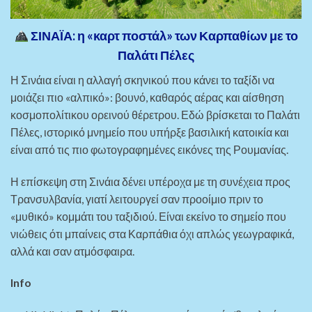
ΣΙΝΑΪΑ: η «καρτ ποστάλ» των Καρπαθίων με το
Παλάτι Πέλες
Η Σινάια είναι η αλλαγή σκηνικού που κάνει το ταξίδι να
μοιάζει πιο «αλπικό»: βουνό, καθαρός αέρας και αίσθηση
κοσμοπολίτικου ορεινού θέρετρου. Εδώ βρίσκεται το Παλάτι
Πέλες, ιστορικό μνημείο που υπήρξε βασιλική κατοικία και
είναι από τις πιο φωτογραφημένες εικόνες της Ρουμανίας.
Η επίσκεψη στη Σινάια δένει υπέροχα με τη συνέχεια προς
Τρανσυλβανία, γιατί λειτουργεί σαν προοίμιο πριν το
«μυθικό» κομμάτι του ταξιδιού. Είναι εκείνο το σημείο που
νιώθεις ότι μπαίνεις στα Καρπάθια όχι απλώς γεωγραφικά,
αλλά και σαν ατμόσφαιρα.
Info