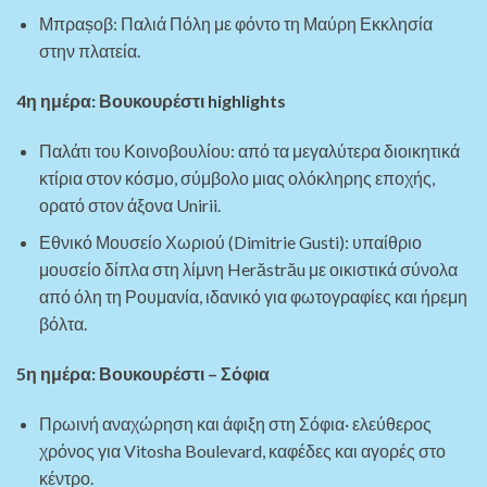
Μπραșοβ: Παλιά Πόλη με φόντο τη Μαύρη Εκκλησία
στην πλατεία.
4η ημέρα: Βουκουρέστι highlights
Παλάτι του Κοινοβουλίου: από τα μεγαλύτερα διοικητικά
κτίρια στον κόσμο, σύμβολο μιας ολόκληρης εποχής,
ορατό στον άξονα Unirii.
Εθνικό Μουσείο Χωριού (Dimitrie Gusti): υπαίθριο
μουσείο δίπλα στη λίμνη Herăstrău με οικιστικά σύνολα
από όλη τη Ρουμανία, ιδανικό για φωτογραφίες και ήρεμη
βόλτα.
5η ημέρα: Βουκουρέστι – Σόφια
Πρωινή αναχώρηση και άφιξη στη Σόφια· ελεύθερος
χρόνος για Vitosha Boulevard, καφέδες και αγορές στο
κέντρο.