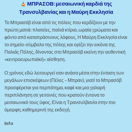
ΜΠΡΑΣΟΒ: μεσαιωνική καρδιά της
Τρανσυλβανίας και η Μαύρη Εκκλησία
Το Μπρασόβ είναι από τις πόλεις που κερδίζουν με την
πρώτη ματιά: πλατείες, παλιά κτίρια, ωραία χρώματα και
φόντο από καταπράσινους λόφους. Η Μαύρη Εκκλησία είναι
το σημείο-σύμβολο της πόλης και ορίζει την εικόνα της
Παλιάς Πόλης, δίνοντας στο Μπρασόβ εκείνη την αυθεντική
«κεντροευρωπαϊκή» αίσθηση.
Ο χρόνος εδώ λειτουργεί σαν ανάσα μέσα στην ένταση των
μεγάλων επισκέψεων (Πέλες – Μπραν), γιατί το Μπρασόβ
προσφέρεται για περπάτημα, καφέ και μια χαλαρή
περιπλάνηση σε γειτονιές που κρατούν έντονα το
μεσαιωνικό τους ύφος. Είναι η Τρανσυλβανία στην πιο
όμορφη, καθημερινή της εκδοχή.
Info