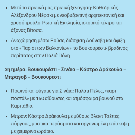
Μετά το πρωινό μας πρωινή ξενάγηση: Καθεδρικός
Αλέξανδρου Νέφσκι με νεοβυζαντινή αρχιτεκτονική και
χρυσό τρούλο, Ρωσική Εκκλησία, ιστορικό κέντρο και
άξονας Βίτοσα.
Αναχώρηση μέσω Ρούσε, διάσχιση Δούναβη και άφιξη
στο «Παρίσι των Βαλκανίων», το Βουκουρέστι· βραδινός
περίπατος στην Παλιά Πόλη.
3η ημέρα: Βουκουρέστι – Σινάια – Κάστρο Δράκουλα –
Μπραșοβ – Βουκουρέστι
Πρωινό και φύγαμε για Σινάια: Παλάτι Πέλες, «καρτ
ποστάλ» με 160 αίθουσες και ατμόσφαιρα βουνού στα
Καρπάθια.
Μπραν: Κάστρο Δράκουλα με μύθους Βλαντ Τσέπες,
πύργους, μυστικά περάσματα και οργανωμένη επίσκεψη
με χειμερινό ωράριο.