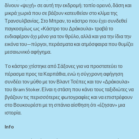
δίνουν «ψυχή» σε αυτή την εκδρομή: τοπίο ορεινό, δάση και
μικρά χωριά που σε βάζουν κατευθείαν στο κλίμα της
Τρανσυλβανίας. Στο Μπραν, το κάστρο που έχει συνδεθεί
παγκοσμίως ως «Κάστρο του Δράκουλα» τραβά το
ενδιαφέρον όχι μόνο για τον θρύλο, αλλά και για την ίδια την
εικόνα του—πύργοι, περάσματα και ατμόσφαιρα που θυμίζει
μεσαιωνικό αφήγημα.
Tο κάστρο χτίστηκε από Σάξονες για να προστατεύει το
πέρασμα προς τα Καρπάθια, ενώ η σύγχρονη αφήγηση
συνδέει τον μύθο με τον Βλαντ Τσέπες και τον «Δράκουλα»
του Bram Stoker. Είναι η στάση που κάνει τους ταξιδιώτες να
βγάζουν τις περισσότερες φωτογραφίες και να επιστρέφουν
στο Βουκουρέστι με τη σπάνια αίσθηση ότι «έζησαν» μια
ιστορία.
Info