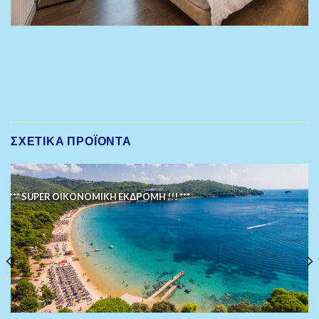
ΣΧΕΤΙΚΆ ΠΡΟΪΌΝΤΑ
*** SUPER OIKONOMIKH EKΔΡOMH !!! ***