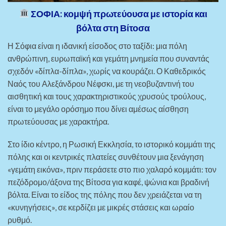
ΣΟΦΙΑ: κομψή πρωτεύουσα με ιστορία και
βόλτα στη Βίτοσα
Η Σόφια είναι η ιδανική είσοδος στο ταξίδι: μια πόλη
ανθρώπινη, ευρωπαϊκή και γεμάτη μνημεία που συναντάς
σχεδόν «δίπλα-δίπλα», χωρίς να κουράζει. Ο Καθεδρικός
Ναός του Αλεξάνδρου Νέφσκι, με τη νεοβυζαντινή του
αισθητική και τους χαρακτηριστικούς χρυσούς τρούλους,
είναι το μεγάλο ορόσημο που δίνει αμέσως αίσθηση
πρωτεύουσας με χαρακτήρα.
Στο ίδιο κέντρο, η Ρωσική Εκκλησία, το ιστορικό κομμάτι της
πόλης και οι κεντρικές πλατείες συνθέτουν μια ξενάγηση
«γεμάτη εικόνα», πριν περάσετε στο πιο χαλαρό κομμάτι: τον
πεζόδρομο/άξονα της Βίτοσα για καφέ, ψώνια και βραδινή
βόλτα. Είναι το είδος της πόλης που δεν χρειάζεται να τη
«κυνηγήσεις», σε κερδίζει με μικρές στάσεις και ωραίο
ρυθμό.