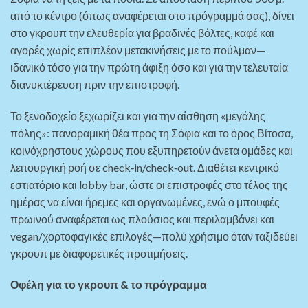
από το κέντρο (όπως αναφέρεται στο πρόγραμμά σας), δίνει
στο γκρουπ την ελευθερία για βραδινές βόλτες, καφέ και
αγορές χωρίς επιπλέον μετακινήσεις με το πούλμαν—
ιδανικό τόσο για την πρώτη άφιξη όσο και για την τελευταία
διανυκτέρευση πριν την επιστροφή.
Το ξενοδοχείο ξεχωρίζει και για την αίσθηση «μεγάλης
πόλης»: πανοραμική θέα προς τη Σόφια και το όρος Βίτοσα,
κοινόχρηστους χώρους που εξυπηρετούν άνετα ομάδες και
λειτουργική ροή σε check‑in/check‑out. Διαθέτει κεντρικό
εστιατόριο και lobby bar, ώστε οι επιστροφές στο τέλος της
ημέρας να είναι ήρεμες και οργανωμένες, ενώ ο μπουφές
πρωινού αναφέρεται ως πλούσιος και περιλαμβάνει και
vegan/χορτοφαγικές επιλογές—πολύ χρήσιμο όταν ταξιδεύει
γκρουπ με διαφορετικές προτιμήσεις.
Οφέλη για το γκρουπ & το πρόγραμμα