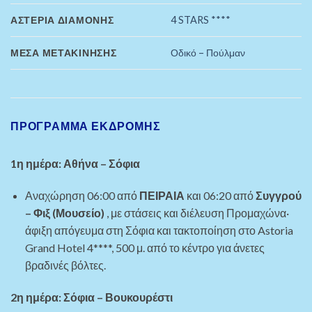
ΑΣΤΈΡΙΑ ΔΙΑΜΟΝΉΣ
4 STARS ****
ΜΈΣΑ ΜΕΤΑΚΊΝΗΣΗΣ
Οδικό – Πούλμαν
ΠΡΌΓΡΑΜΜΑ ΕΚΔΡΟΜΉΣ
1η ημέρα: Αθήνα – Σόφια
Αναχώρηση 06:00 από
ΠΕΙΡΑΙΑ
και 06:20 από
Συγγρού
– Φιξ (Μουσείο)
, με στάσεις και διέλευση Προμαχώνα·
άφιξη απόγευμα στη Σόφια και τακτοποίηση στο Astoria
Grand Hotel 4****, 500 μ. από το κέντρο για άνετες
βραδινές βόλτες.
2η ημέρα: Σόφια – Βουκουρέστι