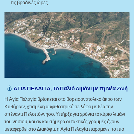
τις βραδινές ώρες
ΑΓΙΑ
ΠΕΛΑΓΙΑ
,
Το
Παλιό
Λιμάνι
με
τη
Νέα
Ζωή
Η Αγία Πελαγία βρίσκεται στο βορειοανατολικό άκρο των
Κυθήρων, χτισμένη αμφιθεατρικά σε λόφο με θέα την
απέναντι Πελοπόννησο. Υπήρξε για χρόνια το κύριο λιμάνι
του νησιού, και αν και σήμερα οι τακτικές γραμμές έχουν
μεταφερθεί στο Διακόφτι, η Αγία Πελαγία παραμένει το πιο