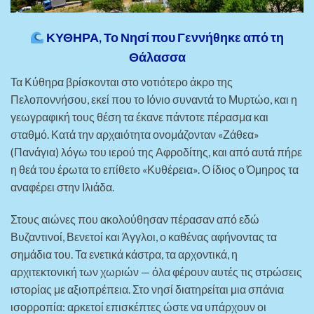
ΚΥΘΗΡΑ, Το Νησί που Γεννήθηκε από τη
Θάλασσα
Τα Κύθηρα βρίσκονται στο νοτιότερο άκρο της
Πελοποννήσου, εκεί που το Ιόνιο συναντά το Μυρτώο, και η
γεωγραφική τους θέση τα έκανε πάντοτε πέρασμα και
σταθμό. Κατά την αρχαιότητα ονομάζονταν «Ζάθεα»
(Πανάγια) λόγω του ιερού της Αφροδίτης, και από αυτά πήρε
η θεά του έρωτα το επίθετο «Κυθέρεια». Ο ίδιος ο Όμηρος τα
αναφέρει στην Ιλιάδα.
Στους αιώνες που ακολούθησαν πέρασαν από εδώ
Βυζαντινοί, Βενετοί και Άγγλοι, ο καθένας αφήνοντας τα
σημάδια του. Τα ενετικά κάστρα, τα αρχοντικά, η
αρχιτεκτονική των χωριών — όλα φέρουν αυτές τις στρώσεις
ιστορίας με αξιοπρέπεια. Στο νησί διατηρείται μια σπάνια
ισορροπία: αρκετοί επισκέπτες ώστε να υπάρχουν οι