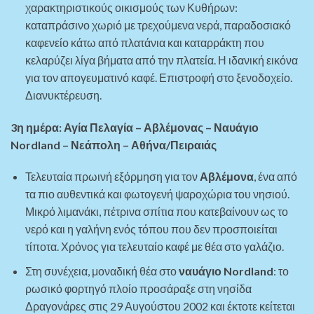
χαρακτηριστικούς οικισμούς των Κυθήρων:
καταπράσινο χωριό με τρεχούμενα νερά, παραδοσιακό
καφενείο κάτω από πλατάνια και καταρράκτη που
κελαρύζει λίγα βήματα από την πλατεία. Η ιδανική εικόνα
για τον απογευματινό καφέ. Επιστροφή στο ξενοδοχείο.
Διανυκτέρευση.
3η ημέρα: Αγία Πελαγία – Αβλέμονας – Ναυάγιο
Nordland
– Νεάπολη – Αθήνα/Πειραιάς
Τελευταία πρωινή εξόρμηση για τον
Αβλέμονα
, ένα από
τα πιο αυθεντικά και φωτογενή ψαροχώρια του νησιού.
Μικρό λιμανάκι, πέτρινα σπίτια που κατεβαίνουν ως το
νερό και η γαλήνη ενός τόπου που δεν προσποιείται
τίποτα. Χρόνος για τελευταίο καφέ με θέα στο γαλάζιο.
Στη συνέχεια, μοναδική θέα στο
ναυάγιο Nordland
: το
ρωσικό φορτηγό πλοίο προσάραξε στη νησίδα
Δραγονάρες στις 29 Αυγούστου 2002 και έκτοτε κείτεται