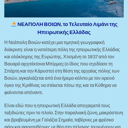
ΝΕΑΠΟΛΗ ΒΟΙΩΝ, το Τελευταίο Λιμάνι της
Ηπειρωτικής Ελλάδας
Η Νεάπολη Βοιών κατέχει μια τιμητική γεωγραφική
διάκριση: είναι η νοτιότερη πόλη της ηπειρωτικής Ελλάδας
και ολόκληρης της Ευρώπης. Χτισμένη το 1837 από τον
Βαυαρό αρχιτέκτονα Μπίρμαχ (ο ίδιος που σχεδίασε τη
Σπάρτη και την Κάρυστο) στη θέση της αρχαίας πόλης των
Βοιών, αγκαλιάζεται από ένα ήρεμο κόλπο με τον ορεινό
όγκο της Κριθίνας να στέκεται πίσω της και τα Κύθηρα να
φαίνονται απέναντι.
Είναι εδώ που η ηπειρωτική Ελλάδα αποχαιρετά τους
ταξιδιώτες πριν το πλοίο. Στην παραλιακή ζώνη, μακρόστενη
και βραβευμένη με Γαλάζια Σημαία, ταβέρνες με φρέσκο
ψάρι και ψαροταβέρνες με θέα στο πέλαγος περιμένουν για