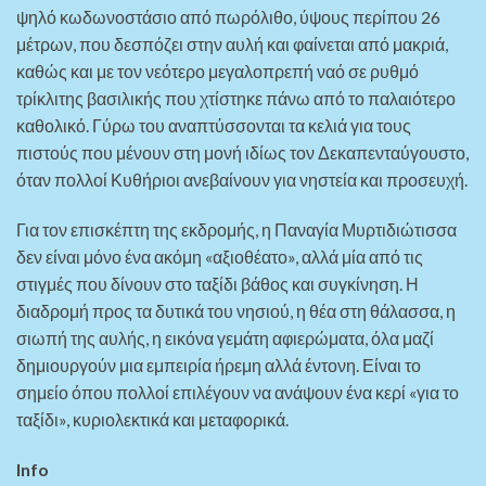
ψηλό κωδωνοστάσιο από πωρόλιθο, ύψους περίπου 26
μέτρων, που δεσπόζει στην αυλή και φαίνεται από μακριά,
καθώς και με τον νεότερο μεγαλοπρεπή ναό σε ρυθμό
τρίκλιτης βασιλικής που χτίστηκε πάνω από το παλαιότερο
καθολικό. Γύρω του αναπτύσσονται τα κελιά για τους
πιστούς που μένουν στη μονή ιδίως τον Δεκαπενταύγουστο,
όταν πολλοί Κυθήριοι ανεβαίνουν για νηστεία και προσευχή.
Για τον επισκέπτη της εκδρομής, η Παναγία Μυρτιδιώτισσα
δεν είναι μόνο ένα ακόμη «αξιοθέατο», αλλά μία από τις
στιγμές που δίνουν στο ταξίδι βάθος και συγκίνηση. Η
διαδρομή προς τα δυτικά του νησιού, η θέα στη θάλασσα, η
σιωπή της αυλής, η εικόνα γεμάτη αφιερώματα, όλα μαζί
δημιουργούν μια εμπειρία ήρεμη αλλά έντονη. Είναι το
σημείο όπου πολλοί επιλέγουν να ανάψουν ένα κερί «για το
ταξίδι», κυριολεκτικά και μεταφορικά.
Info