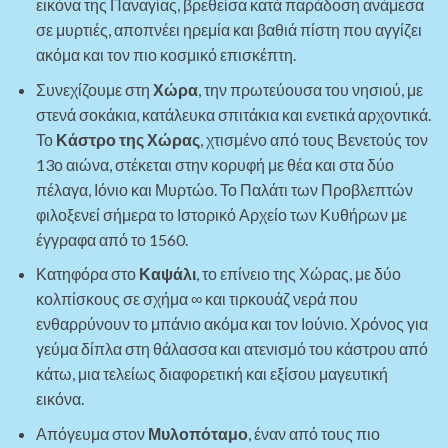
εικόνα της Παναγίας, βρεθείσα κατά παράδοση ανάμεσα
σε μυρτιές, αποπνέει ηρεμία και βαθιά πίστη που αγγίζει
ακόμα και τον πιο κοσμικό επισκέπτη.
Συνεχίζουμε στη
Χώρα
, την πρωτεύουσα του νησιού, με
στενά σοκάκια, κατάλευκα σπιτάκια και ενετικά αρχοντικά.
Το
Κάστρο της Χώρας
, χτισμένο από τους Βενετούς τον
13ο αιώνα, στέκεται στην κορυφή με θέα και στα δύο
πέλαγα, Ιόνιο και Μυρτώο. Το Παλάτι των Προβλεπτών
φιλοξενεί σήμερα το Ιστορικό Αρχείο των Κυθήρων με
έγγραφα από το 1560.
Κατηφόρα στο
Καψάλι
, το επίνειο της Χώρας, με δύο
κολπίσκους σε σχήμα ∞ και τιρκουάζ νερά που
ενθαρρύνουν το μπάνιο ακόμα και τον Ιούνιο. Χρόνος για
γεύμα δίπλα στη θάλασσα και ατενισμό του κάστρου από
κάτω, μια τελείως διαφορετική και εξίσου μαγευτική
εικόνα.
Απόγευμα στον
Μυλοπόταμο
, έναν από τους πιο