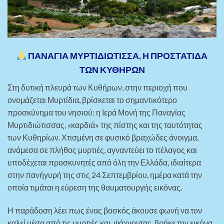
ΠΑΝΑΓΙΑ ΜΥΡΤΙΔΙΩΤΙΣΣΑ, Η ΠΡΟΣΤΑΤΙΔΑ
ΤΩΝ ΚΥΘΗΡΩΝ
Στη δυτική πλευρά των Κυθήρων, στην περιοχή που
ονομάζεται Μυρτίδια, βρίσκεται το σημαντικότερο
προσκύνημα του νησιού: η Ιερά Μονή της Παναγίας
Μυρτιδιώτισσας, «καρδιά» της πίστης και της ταυτότητας
των Κυθηρίων. Χτισμένη σε φυσικό βραχώδες άνοιγμα,
ανάμεσα σε πλήθος μυρτιές, αγναντεύει το πέλαγος και
υποδέχεται προσκυνητές από όλη την Ελλάδα, ιδιαίτερα
στην πανήγυρή της στις 24 Σεπτεμβρίου, ημέρα κατά την
οποία τιμάται η εύρεση της θαυματουργής εικόνας.
Η παράδοση λέει πως ένας βοσκός άκουσε φωνή να τον
καλεί μέσα από τις μυρτιές και, ψάχνοντας, βρήκε την εικόνα