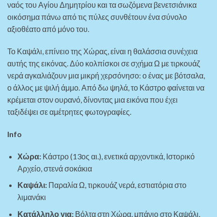
ναός του Αγίου Δημητρίου και τα σωζόμενα βενετσιάνικα
οικόσημα πάνω από τις πύλες συνθέτουν ένα σύνολο
αξιοθέατο από μόνο του.
Το Καψάλι, επίνειο της Χώρας, είναι η θαλάσσια συνέχεια
αυτής της εικόνας. Δύο κολπίσκοι σε σχήμα Ω με τιρκουάζ
νερά αγκαλιάζουν μια μικρή χερσόνησο: ο ένας με βότσαλα,
ο άλλος με ψιλή άμμο. Από δω ψηλά, το Κάστρο φαίνεται να
κρέμεται στον ουρανό, δίνοντας μια εικόνα που έχει
ταξιδέψει σε αμέτρητες φωτογραφίες.
Info
Χώρα:
Κάστρο (13ος αι.), ενετικά αρχοντικά, Ιστορικό
Αρχείο, στενά σοκάκια
Καψάλι:
Παραλία Ω, τιρκουάζ νερά, εστιατόρια στο
λιμανάκι
Κατάλληλο για:
Βόλτα στη Χώρα, μπάνιο στο Καψάλι,