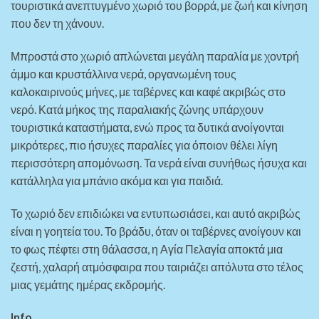
τουριστικά ανεπτυγμένο χωριό του βορρά, με ζωή και κίνηση
που δεν τη χάνουν.
Μπροστά στο χωριό απλώνεται μεγάλη παραλία με χοντρή
άμμο και κρυστάλλινα νερά, οργανωμένη τους
καλοκαιρινούς μήνες, με ταβέρνες και καφέ ακριβώς στο
νερό. Κατά μήκος της παραλιακής ζώνης υπάρχουν
τουριστικά καταστήματα, ενώ προς τα δυτικά ανοίγονται
μικρότερες, πιο ήσυχες παραλίες για όποιον θέλει λίγη
περισσότερη απομόνωση. Τα νερά είναι συνήθως ήσυχα και
κατάλληλα για μπάνιο ακόμα και για παιδιά.
Το χωριό δεν επιδιώκει να εντυπωσιάσει, και αυτό ακριβώς
είναι η γοητεία του. Το βράδυ, όταν οι ταβέρνες ανοίγουν και
το φως πέφτει στη θάλασσα, η Αγία Πελαγία αποκτά μια
ζεστή, χαλαρή ατμόσφαιρα που ταιριάζει απόλυτα στο τέλος
μιας γεμάτης ημέρας εκδρομής.
Info