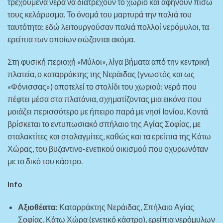
τρεχούμενα νερά να διατρέχουν το χωριό και αφήνουν πίσω
τους κελάρυσμα. Το όνομά του μαρτυρά την παλιά του
ταυτότητα: εδώ λειτουργούσαν παλιά πολλοί νερόμυλοι, τα
ερείπια των οποίων σώζονται ακόμα.
Στη φυσική περιοχή «Μύλοι», λίγα βήματα από την κεντρική
πλατεία, ο καταρράκτης της Νεράιδας (γνωστός και ως
«Φόνισσας») αποτελεί το στολίδι του χωριού: νερό που
πέφτει μέσα στα πλατάνια, σχηματίζοντας μια εικόνα που
μοιάζει περισσότερο με ήπειρο παρά με νησί Ιονίου. Κοντά
βρίσκεται το εντυπωσιακό σπήλαιο της Αγίας Σοφίας, με
σταλακτίτες και σταλαγμίτες, καθώς και τα ερείπια της Κάτω
Χώρας, του βυζαντινο-ενετικού οικισμού που οχυρωνόταν
με το δικό του κάστρο.
Info
Αξιοθέατα:
Καταρράκτης Νεράιδας, Σπήλαιο Αγίας
Σοφίας, Κάτω Χώρα (ενετικό κάστρο), ερείπια νερόμυλων