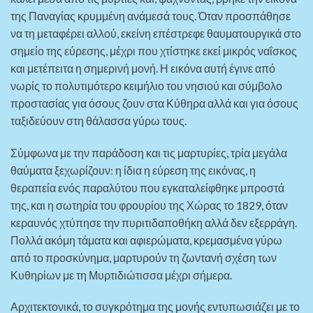
της Παναγίας κρυμμένη ανάμεσά τους. Όταν προσπάθησε
να τη μεταφέρει αλλού, εκείνη επέστρεφε θαυματουργικά στο
σημείο της εύρεσης, μέχρι που χτίστηκε εκεί μικρός ναΐσκος
και μετέπειτα η σημερινή μονή. Η εικόνα αυτή έγινε από
νωρίς το πολυτιμότερο κειμήλιο του νησιού και σύμβολο
προστασίας για όσους ζουν στα Κύθηρα αλλά και για όσους
ταξιδεύουν στη θάλασσα γύρω τους.
Σύμφωνα με την παράδοση και τις μαρτυρίες, τρία μεγάλα
θαύματα ξεχωρίζουν: η ίδια η εύρεση της εικόνας, η
θεραπεία ενός παραλύτου που εγκαταλείφθηκε μπροστά
της, και η σωτηρία του φρουρίου της Χώρας το 1829, όταν
κεραυνός χτύπησε την πυριτιδαποθήκη αλλά δεν εξερράγη.
Πολλά ακόμη τάματα και αφιερώματα, κρεμασμένα γύρω
από το προσκύνημα, μαρτυρούν τη ζωντανή σχέση των
Κυθηρίων με τη Μυρτιδιώτισσα μέχρι σήμερα.
Αρχιτεκτονικά, το συγκρότημα της μονής εντυπωσιάζει με το