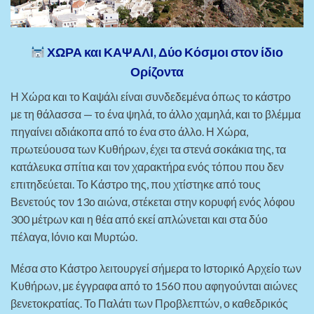
ΧΩΡΑ και ΚΑΨΑΛΙ, Δύο Κόσμοι στον ίδιο
Ορίζοντα
Η Χώρα και το Καψάλι είναι συνδεδεμένα όπως το κάστρο
με τη θάλασσα — το ένα ψηλά, το άλλο χαμηλά, και το βλέμμα
πηγαίνει αδιάκοπα από το ένα στο άλλο. Η Χώρα,
πρωτεύουσα των Κυθήρων, έχει τα στενά σοκάκια της, τα
κατάλευκα σπίτια και τον χαρακτήρα ενός τόπου που δεν
επιτηδεύεται. Το Κάστρο της, που χτίστηκε από τους
Βενετούς τον 13ο αιώνα, στέκεται στην κορυφή ενός λόφου
300 μέτρων και η θέα από εκεί απλώνεται και στα δύο
πέλαγα, Ιόνιο και Μυρτώο.
Μέσα στο Κάστρο λειτουργεί σήμερα το Ιστορικό Αρχείο των
Κυθήρων, με έγγραφα από το 1560 που αφηγούνται αιώνες
βενετοκρατίας. Το Παλάτι των Προβλεπτών, ο καθεδρικός