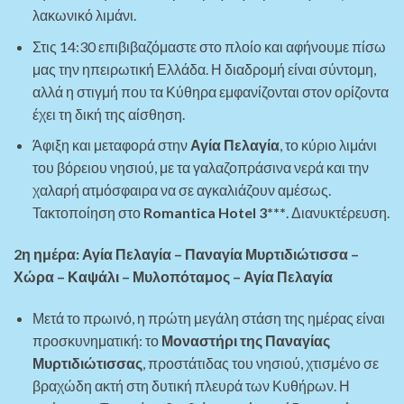
λακωνικό λιμάνι.
Στις 14:30 επιβιβαζόμαστε στο πλοίο και αφήνουμε πίσω
μας την ηπειρωτική Ελλάδα. Η διαδρομή είναι σύντομη,
αλλά η στιγμή που τα Κύθηρα εμφανίζονται στον ορίζοντα
έχει τη δική της αίσθηση.
Άφιξη και μεταφορά στην
Αγία Πελαγία
, το κύριο λιμάνι
του βόρειου νησιού, με τα γαλαζοπράσινα νερά και την
χαλαρή ατμόσφαιρα να σε αγκαλιάζουν αμέσως.
Τακτοποίηση στο
Romantica Hotel 3***
. Διανυκτέρευση.
2η ημέρα: Αγία Πελαγία – Παναγία Μυρτιδιώτισσα –
Χώρα – Καψάλι – Μυλοπόταμος – Αγία Πελαγία
Μετά το πρωινό, η πρώτη μεγάλη στάση της ημέρας είναι
προσκυνηματική: το
Μοναστήρι της Παναγίας
Μυρτιδιώτισσας
, προστάτιδας του νησιού, χτισμένο σε
βραχώδη ακτή στη δυτική πλευρά των Κυθήρων. Η