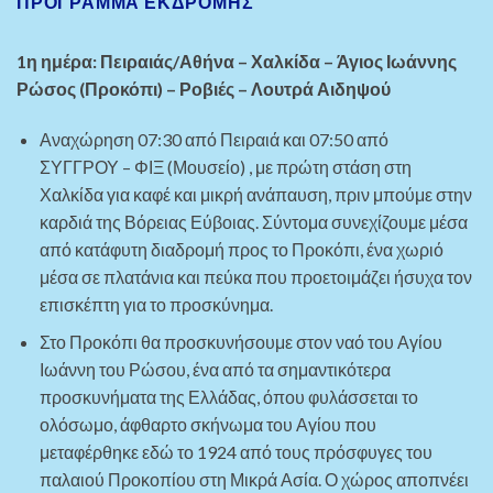
ΠΡΌΓΡΑΜΜΑ ΕΚΔΡΟΜΉΣ
1η ημέρα: Πειραιάς/Αθήνα – Χαλκίδα – Άγιος Ιωάννης
Ρώσος (Προκόπι) – Ροβιές – Λουτρά Αιδηψού
Αναχώρηση 07:30 από Πειραιά και 07:50 από
ΣΥΓΓΡΟΥ
– ΦΙΞ (Μουσείο
) , με πρώτη στάση στη
Χαλκίδα για καφέ και μικρή ανάπαυση, πριν μπούμε στην
καρδιά της Βόρειας Εύβοιας. Σύντομα συνεχίζουμε μέσα
από κατάφυτη διαδρομή προς το Προκόπι, ένα χωριό
μέσα σε πλατάνια και πεύκα που προετοιμάζει ήσυχα τον
επισκέπτη για το προσκύνημα.
Στο Προκόπι θα προσκυνήσουμε στον ναό του Αγίου
Ιωάννη του Ρώσου, ένα από τα σημαντικότερα
προσκυνήματα της Ελλάδας, όπου φυλάσσεται το
ολόσωμο, άφθαρτο σκήνωμα του Αγίου που
μεταφέρθηκε εδώ το 1924 από τους πρόσφυγες του
παλαιού Προκοπίου στη Μικρά Ασία. Ο χώρος αποπνέει