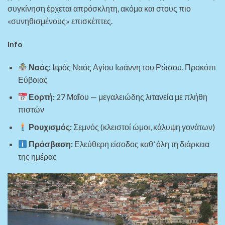
συγκίνηση έρχεται απρόσκλητη, ακόμα και στους πιο
«συνηθισμένους» επισκέπτες.
Info
Ναός:
Ιερός Ναός Αγίου Ιωάννη του Ρώσου, Προκόπι
Εύβοιας
Εορτή:
27 Μαΐου — μεγαλειώδης λιτανεία με πλήθη
πιστών
Ρουχισμός:
Σεμνός (κλειστοί ώμοι, κάλυψη γονάτων)
Πρόσβαση:
Ελεύθερη είσοδος καθ’ όλη τη διάρκεια
της ημέρας