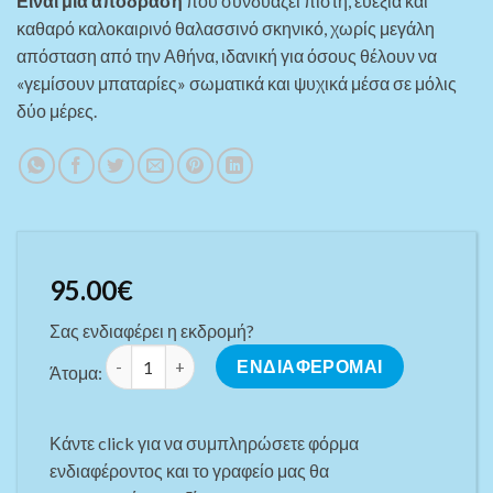
Είναι μια απόδραση
που συνδυάζει πίστη, ευεξία και
καθαρό καλοκαιρινό θαλασσινό σκηνικό, χωρίς μεγάλη
απόσταση από την Αθήνα, ιδανική για όσους θέλουν να
«γεμίσουν μπαταρίες» σωματικά και ψυχικά μέσα σε μόλις
δύο μέρες.
95.00
€
Σας ενδιαφέρει η εκδρομή?
ΣΑΒ/ΚΟ ΣE ΑΙΔΗΨΟ & ΛΙΧΑΔΟΝΗΣΙΑ: Ιαματικά Νερά,
ΕΝΔΙΑΦΕΡΟΜΑΙ
Άτομα:
Κάντε click για να συμπληρώσετε φόρμα
ενδιαφέροντος και το γραφείο μας θα