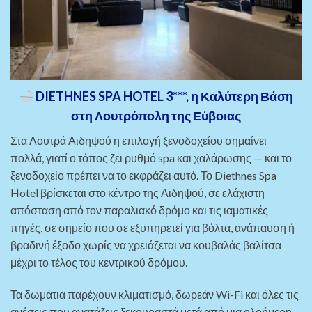
DIETHNES
SPA
HOTEL
3***, η Καλύτερη Βάση
στη Λουτρόπολη της Εύβοιας
Στα Λουτρά Αιδηψού η επιλογή ξενοδοχείου σημαίνει
πολλά, γιατί ο τόπος ζει ρυθμό spa και χαλάρωσης — και το
ξενοδοχείο πρέπει να το εκφράζει αυτό. Το Diethnes Spa
Hotel βρίσκεται στο κέντρο της Αιδηψού, σε ελάχιστη
απόσταση από τον παραλιακό δρόμο και τις ιαματικές
πηγές, σε σημείο που σε εξυπηρετεί για βόλτα, ανάπαυση ή
βραδινή έξοδο χωρίς να χρειάζεται να κουβαλάς βαλίτσα
μέχρι το τέλος του κεντρικού δρόμου.
Τα δωμάτια παρέχουν κλιματισμό, δωρεάν Wi-Fi και όλες τις
ανέσεις που ανατάζεις ξεκουραστά μετά από μια ολοήμερη