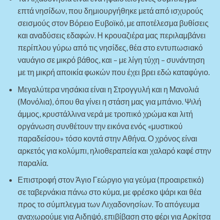
επτά νησίδων, που δημιουργήθηκε μετά από ισχυρούς
σεισμούς στον Βόρειο Ευβοϊκό, με αποτέλεσμα βυθίσεις
και αναδύσεις εδαφών. Η κρουαζιέρα μας περιλαμβάνει
περίπλου γύρω από τις νησίδες, θέα στο εντυπωσιακό
ναυάγιο σε μικρό βάθος, και – με λίγη τύχη – συνάντηση
με τη μικρή αποικία φωκών που έχει βρει εδώ καταφύγιο.
Μεγαλύτερα νησάκια είναι η Στρογγυλή και η Μανολιά
(Μονόλια), όπου θα γίνει η στάση μας για μπάνιο. Ψιλή
άμμος, κρυστάλλινα νερά με τροπικό χρώμα και λιτή
οργάνωση συνθέτουν την εικόνα ενός «μυστικού
παραδείσου» τόσο κοντά στην Αθήνα. Ο χρόνος είναι
αρκετός για κολύμπι, ηλιοθεραπεία και χαλαρό καφέ στην
παραλία.
Επιστροφή στον Άγιο Γεώργιο για γεύμα (προαιρετικό)
σε ταβερνάκια πάνω στο κύμα, με φρέσκο ψάρι και θέα
προς το σύμπλεγμα των Λιχαδονησίων. Το απόγευμα
αναχωρούμε για Αιδηψό, επιβίβαση στο φέρι για Αρκίτσα