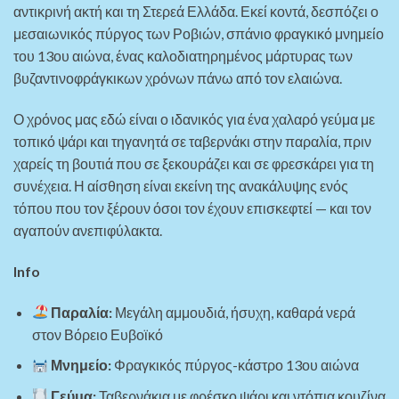
αντικρινή ακτή και τη Στερεά Ελλάδα. Εκεί κοντά, δεσπόζει ο
μεσαιωνικός πύργος των Ροβιών, σπάνιο φραγκικό μνημείο
του 13ου αιώνα, ένας καλοδιατηρημένος μάρτυρας των
βυζαντινοφράγκικων χρόνων πάνω από τον ελαιώνα.
Ο χρόνος μας εδώ είναι ο ιδανικός για ένα χαλαρό γεύμα με
τοπικό ψάρι και τηγανητά σε ταβερνάκι στην παραλία, πριν
χαρείς τη βουτιά που σε ξεκουράζει και σε φρεσκάρει για τη
συνέχεια. Η αίσθηση είναι εκείνη της ανακάλυψης ενός
τόπου που τον ξέρουν όσοι τον έχουν επισκεφτεί — και τον
αγαπούν ανεπιφύλακτα.
Info
Παραλία:
Μεγάλη αμμουδιά, ήσυχη, καθαρά νερά
στον Βόρειο Ευβοϊκό
Μνημείο:
Φραγκικός πύργος-κάστρο 13ου αιώνα
Γεύμα:
Ταβερνάκια με φρέσκο ψάρι και ντόπια κουζίνα