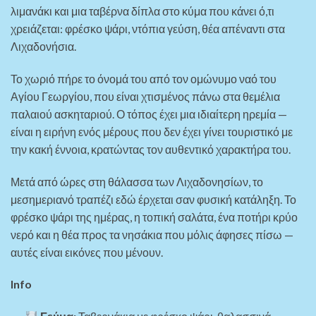
λιμανάκι και μια ταβέρνα δίπλα στο κύμα που κάνει ό,τι
χρειάζεται: φρέσκο ψάρι, ντόπια γεύση, θέα απέναντι στα
Λιχαδονήσια.
Το χωριό πήρε το όνομά του από τον ομώνυμο ναό του
Αγίου Γεωργίου, που είναι χτισμένος πάνω στα θεμέλια
παλαιού ασκηταριού. Ο τόπος έχει μια ιδιαίτερη ηρεμία —
είναι η ειρήνη ενός μέρους που δεν έχει γίνει τουριστικό με
την κακή έννοια, κρατώντας τον αυθεντικό χαρακτήρα του.
Μετά από ώρες στη θάλασσα των Λιχαδονησίων, το
μεσημεριανό τραπέζι εδώ έρχεται σαν φυσική κατάληξη. Το
φρέσκο ψάρι της ημέρας, η τοπική σαλάτα, ένα ποτήρι κρύο
νερό και η θέα προς τα νησάκια που μόλις άφησες πίσω —
αυτές είναι εικόνες που μένουν.
Info