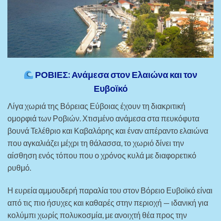
ΡΟΒΙΕΣ: Ανάμεσα στον Ελαιώνα και τον
Ευβοϊκό
Λίγα χωριά της Βόρειας Εύβοιας έχουν τη διακριτική
ομορφιά των Ροβιών. Χτισμένο ανάμεσα στα πευκόφυτα
βουνά Τελέθριο και Καβαλάρης και έναν απέραντο ελαιώνα
που αγκαλιάζει μέχρι τη θάλασσα, το χωριό δίνει την
αίσθηση ενός τόπου που ο χρόνος κυλά με διαφορετικό
ρυθμό.
Η ευρεία αμμουδερή παραλία του στον Βόρειο Ευβοϊκό είναι
από τις πιο ήσυχες και καθαρές στην περιοχή — ιδανική για
κολύμπι χωρίς πολυκοσμία, με ανοιχτή θέα προς την