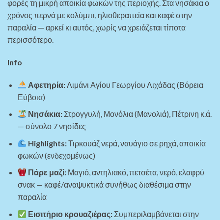
φορές τη μικρή αποικία φωκών της περιοχής. Στα νησάκια ο
χρόνος περνά με κολύμπι, ηλιοθεραπεία και καφέ στην
παραλία — αρκεί κι αυτός, χωρίς να χρειάζεται τίποτα
περισσότερο.
Info
Αφετηρία:
Λιμάνι Αγίου Γεωργίου Λιχάδας (Βόρεια
Εύβοια)
Νησάκια:
Στρογγυλή, Μονόλια (Μανολιά), Πέτρινη κ.ά.
— σύνολο 7 νησίδες
Highlights
:
Τιρκουάζ νερά, ναυάγιο σε ρηχά, αποικία
φωκών (ενδεχομένως)
Πάρε μαζί:
Μαγιό, αντηλιακό, πετσέτα, νερό, ελαφρύ
σνακ — καφέ/αναψυκτικά συνήθως διαθέσιμα στην
παραλία
Εισιτήριο κρουαζιέρας:
Συμπεριλαμβάνεται στην