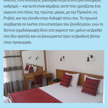
εκδρομή — και αυτό είναι ακριβώς αυτό που χρειάζεται ένα
γκρουπ στο τέλος της πρώτης μέρας, με την Προκόπι, τις
Ροβιές και την είσοδο στην Αιδηψό πίσω του. Το πρωινό
σερβίρεται σε buffet στο εστιατόριο του ξενοδοχείου, ενώ το
δείπνο (ημιδιατροφή) δίνει στο γκρουπ τον χρόνο να βρεθεί
στο ίδιο τραπέζι και να ξεκουραστεί πριν τη βραδινή βόλτα
στην προκυμαία.