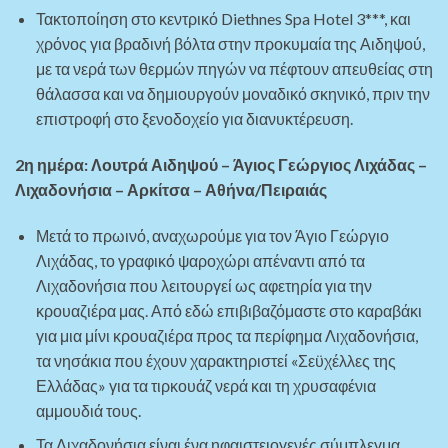
Τακτοποίηση στο κεντρικό Diethnes Spa Hotel 3***, και
χρόνος για βραδινή βόλτα στην προκυμαία της Αιδηψού,
με τα νερά των θερμών πηγών να πέφτουν απευθείας στη
θάλασσα και να δημιουργούν μοναδικό σκηνικό, πριν την
επιστροφή στο ξενοδοχείο για διανυκτέρευση.
2η ημέρα: Λουτρά Αιδηψού – Άγιος Γεώργιος Λιχάδας –
Λιχαδονήσια – Αρκίτσα – Αθήνα/Πειραιάς
Μετά το πρωινό, αναχωρούμε για τον Άγιο Γεώργιο
Λιχάδας, το γραφικό ψαροχώρι απέναντι από τα
Λιχαδονήσια που λειτουργεί ως αφετηρία για την
κρουαζιέρα μας. Από εδώ επιβιβαζόμαστε στο καραβάκι
για μια μίνι κρουαζιέρα προς τα περίφημα Λιχαδονήσια,
τα νησάκια που έχουν χαρακτηριστεί «Σεϋχέλλες της
Ελλάδας» για τα τιρκουάζ νερά και τη χρυσαφένια
αμμουδιά τους.
Τα Λιχαδονήσια είναι ένα ηφαιστειογενές σύμπλεγμα