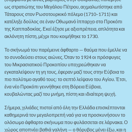
ως στρατιώτης του Μεγάλου Πέτρου, αιχμαλωτίστηκε από
Τάταρους στον Ρωσοτουρκικό πόλεμο (1710–1711) και
κατέληξε δούλος σε έναν Οθωμανό ίππαρχο στο Προκόπι
της Καππαδοκίας. Εκεί έζησε με αξιοπρέπεια, απλότητα και
ακλόνητη πίστη, μέχρι που κοιμήθηκε το 1730.
Το σκήνωμά του παρέμεινε άφθαρτο — θαύμα που έμελλε να
το συνοδεύσει στους αιώνες. Όταν το 1924 οι πρόσφυγες
του Μικρασιατικού Προκοπίου υποχρεώθηκαν να
εγκαταλείψουν τη γη τους, έφεραν μαζί τους στην Εύβοια το
πιο πολύτιμο αγαθό τους: το σεπτό λείψανο του Αγίου. Έτσι,
ένα νέο Προκόπι γεννήθηκε στη Βόρεια Εύβοια,
κουβαλώντας μαζί του μνήμη, πίστη και ιδιαίτερη ψυχή.
Σήμερα, χιλιάδες πιστοί από όλη την Ελλάδα επισκέπτονται
καθημερινά τον μεγαλοπρεπή ναό για να προσκυνήσουν το
ολόσωμο άφθαρτο σκήνωμα που φυλάσσεται σε λάρνακα. Ο
χώρος αποπνέει βαθιά γαλήνη — ο θόρυβος μένει έξω, και η