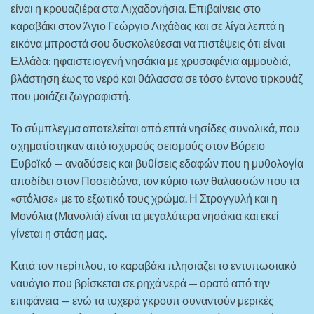
είναι η κρουαζιέρα στα Λιχαδονήσια. Επιβαίνεις στο
καραβάκι στον Άγιο Γεώργιο Λιχάδας και σε λίγα λεπτά η
εικόνα μπροστά σου δυσκολεύεσαι να πιστέψεις ότι είναι
Ελλάδα: ηφαιστειογενή νησάκια με χρυσαφένια αμμουδιά,
βλάστηση έως το νερό και θάλασσα σε τόσο έντονο τιρκουάζ
που μοιάζει ζωγραφιστή.
Το σύμπλεγμα αποτελείται από επτά νησίδες συνολικά, που
σχηματίστηκαν από ισχυρούς σεισμούς στον Βόρειο
Ευβοϊκό — αναδύσεις και βυθίσεις εδαφών που η μυθολογία
αποδίδει στον Ποσειδώνα, τον κύριο των θαλασσών που τα
«στόλισε» με το εξωτικό τους χρώμα. Η Στρογγυλή και η
Μονόλια (Μανολιά) είναι τα μεγαλύτερα νησάκια και εκεί
γίνεται η στάση μας.
Κατά τον περίπλου, το καραβάκι πλησιάζει το εντυπωσιακό
ναυάγιο που βρίσκεται σε ρηχά νερά — ορατό από την
επιφάνεια — ενώ τα τυχερά γκρουπ συναντούν μερικές