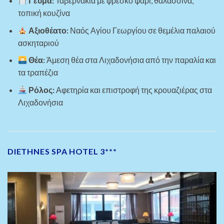
Γεύμα:
Ταβερνάκια με φρέσκο ψάρι, θαλασσινά,
τοπική κουζίνα
Αξιοθέατο:
Ναός Αγίου Γεωργίου σε θεμέλια παλαιού
ασκηταριού
Θέα:
Άμεση θέα στα Λιχαδονήσια από την παραλία και
τα τραπέζια
Ρόλος:
Αφετηρία και επιστροφή της κρουαζιέρας στα
Λιχαδονήσια
DIETHNES SPA HOTEL 3***