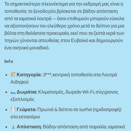
Το σημαντικότερο πλεονέκτημα για την εκδρομή μας είναι η
τοποθεσία: το ξενοδοχείο βρίσκεται σε βάδην απόσταση
από τα ιαματικά λουτρά — όσοι επιθυμούν μπορούν εύκολα
να αξιοποιήσουν τον ελεύθερο χρόνο μετά το δείπνο για μια
βόλτα στη θαλάσσια προκυμαία, εκεί που τα ζεστά νερά των
πηγών χύνονται απευθείας στον Ευβοϊκό και δημιουργούν
ένα σκηνικό μοναδικό.
Info
Κατηγορία:
3***, κεντρική τοποθεσία στα Λουτρά
Αιδηψού
Δωμάτια:
Κλιματισμός, δωρεάν Wi-Fi, σύγχρονος
εξοπλισμός
Γεύματα:
Πρωινό & δείπνο σε buffet (ημιδιατροφή)
στο εστιατόριο
Απόσταση:
Βάδην απόσταση από παραλία, ιαματικά