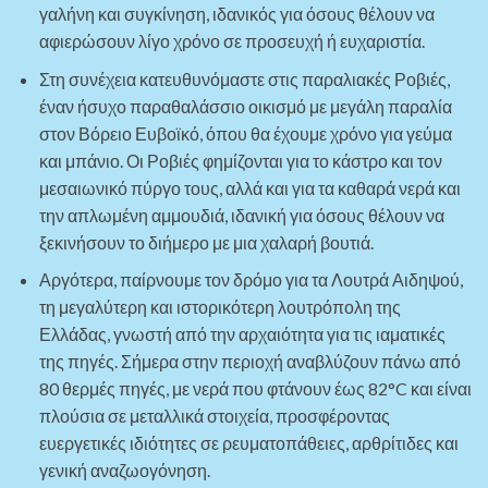
γαλήνη και συγκίνηση, ιδανικός για όσους θέλουν να
αφιερώσουν λίγο χρόνο σε προσευχή ή ευχαριστία.
Στη συνέχεια κατευθυνόμαστε στις παραλιακές Ροβιές,
έναν ήσυχο παραθαλάσσιο οικισμό με μεγάλη παραλία
στον Βόρειο Ευβοϊκό, όπου θα έχουμε χρόνο για γεύμα
και μπάνιο. Οι Ροβιές φημίζονται για το κάστρο και τον
μεσαιωνικό πύργο τους, αλλά και για τα καθαρά νερά και
την απλωμένη αμμουδιά, ιδανική για όσους θέλουν να
ξεκινήσουν το διήμερο με μια χαλαρή βουτιά.
Αργότερα, παίρνουμε τον δρόμο για τα Λουτρά Αιδηψού,
τη μεγαλύτερη και ιστορικότερη λουτρόπολη της
Ελλάδας, γνωστή από την αρχαιότητα για τις ιαματικές
της πηγές. Σήμερα στην περιοχή αναβλύζουν πάνω από
80 θερμές πηγές, με νερά που φτάνουν έως 82°C και είναι
πλούσια σε μεταλλικά στοιχεία, προσφέροντας
ευεργετικές ιδιότητες σε ρευματοπάθειες, αρθρίτιδες και
γενική αναζωογόνηση.