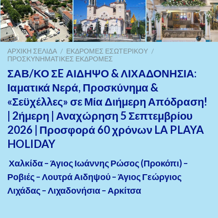
ΑΡΧΙΚΉ ΣΕΛΊΔΑ
/
ΕΚΔΡΟΜΈΣ ΕΣΩΤΕΡΙΚΟΎ
/
ΠΡΟΣΚΥΝΗΜΑΤΙΚΈΣ ΕΚΔΡΟΜΈΣ
ΣΑΒ/ΚΟ ΣE ΑΙΔΗΨΟ & ΛΙΧΑΔΟΝΗΣΙΑ:
Ιαματικά Νερά, Προσκύνημα &
«Σεϋχέλλες» σε Μία Διήμερη Απόδραση!
| 2ήμερη | Αναχώρηση 5 Σεπτεμβρίου
2026 | Προσφορά 60 χρόνων LA PLAYA
HOLIDAY
Χαλκίδα – Άγιος Ιωάννης Ρώσος (Προκόπι) –
Ροβιές – Λουτρά Αιδηψού – Άγιος Γεώργιος
Λιχάδας – Λιχαδονήσια – Αρκίτσα