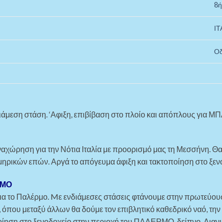
8ή
ΙΤ
Οδ
άμεση στάση. ‘Αφιξη, επιβίβαση στο πλοίο και απόπλους για ΜΠ
αναχώρηση για την Νότια Ιταλία με προορισμό μας τη Μεσσήνη. Θα
ηρικών επών. Αργά το απόγευμα άφιξη και τακτοποίηση στο ξενο
ΡΜΟ
α το Παλέρμο. Mε ενδιάμεσες στάσεις φτάνουμε στην πρωτεύουσα
όπου μεταξύ άλλων θα δούμε τον επιβλητικό καθεδρικό ναό, την Π
οίηση στο ξενοδοχείο στην περιοχή του ΠΑΛΕΡΜΟ, δείπνο. Διαν