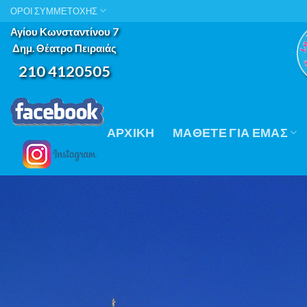
Skip
ΟΡΟΙ ΣΥΜΜΕΤΟΧΗΣ
to
Αγίου Κωνσταντίνου 7
content
Δημ. Θέατρο Πειραιάς
210 4120505
ΑΡΧΙΚΉ
ΜΆΘΕΤΕ ΓΙΑ ΕΜΆΣ