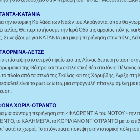
ΓΑΝΤΑ-ΚΑΤΑΝΙΑ
α την ιστορική Κοιλάδα των Ναών του Ακράγαντα, όπου θα γνω
ικελίας. Θα περπατήσουμε την Ιερά Οδό της αρχαίας πόλης και 
. Συνεχίζουμε για ΚΑΤΑΝΙΑ μια μικρή περιήγηση στην πόλη, Δεί
-ΤΑΟΡΜΙΝΑ-ΛΕΤΣΕ
ια επίσκεψη στο ενεργό ηφαίστειο της Αίτνας.δευτερη σταση στη
ηνορωμαικό της Θέατρο και την εκπληκτική θέα στο Ιόνιο Πέλαγ
με το πλοίο από τα στενά της Σκύλας και της Χάρυβδης. Άφιξη στ
σιαλιτέ είναι το pasticciotto, μια στρογγυλή πίτα γεμισμένη με κ
ρευση.
ΦΩΝΑ ΧΩΡΙΑ-ΟΤΡΑΝΤΟ
ια μια σύντομη περιήγηση στη <ΦΛΩΡΕΝΤΙΑ του ΝΟΤΟΥ> την πό
ΝΤΟ, το ΚΑΛΗΜΕΡΑ, το ΚΟΡΙΛΙΑΝΟ ΝΤ΄ΟΤΡΑΝΤΟ με το επιβλητικό
απ΄ αυτά τα χωριά. Το απόγευμα επίσκεψη στην ιστορική πόλη τ