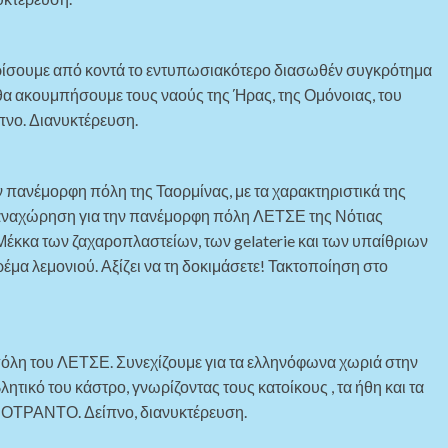
ρίσουμε από κοντά το εντυπωσιακότερο διασωθέν συγκρότημα
θα ακουμπήσουμε τους ναούς της Ήρας, της Ομόνοιας, του
πνο. Διανυκτέρευση.
ν πανέμορφη πόλη της Ταορμίνας, με τα χαρακτηριστικά της
ος αναχώρηση για την πανέμορφη πόλη ΛΕΤΣΕ της Νότιας
η Μέκκα των ζαχαροπλαστείων, των gelaterie και των υπαίθριων
ρέμα λεμονιού. Αξίζει να τη δοκιμάσετε! Τακτοποίηση στο
λη του ΛΕΤΣΕ. Συνεχίζουμε για τα ελληνόφωνα χωριά στην
 του κάστρο, γνωρίζοντας τους κατοίκους , τα ήθη και τα
ου ΟΤΡΑΝΤΟ. Δείπνο, διανυκτέρευση.