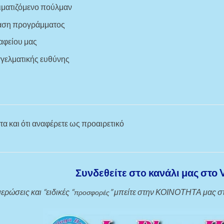
ιματιζόμενο πούλμαν
βάση προγράμματος
αφείου μας
γγελματικής ευθύνης
α και ότι αναφέρετε ως προαιρετικό
Συνδεθείτε στo κανάλι μας στο V
ερώσεις και “ειδικές “
” μπείτε στην ΚΟΙΝΟΤΗΤΑ μας 
προσφορές