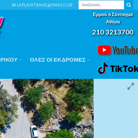
Αναζήτηση
LAPLAYATRAVEL@YAHOO.GR
για:
Ερμού 6 Σύνταγμα
Αθήνα
210 3213700
ΡΙΚΟΎ
ΟΛΕΣ ΟΙ ΕΚΔΡΟΜΕΣ