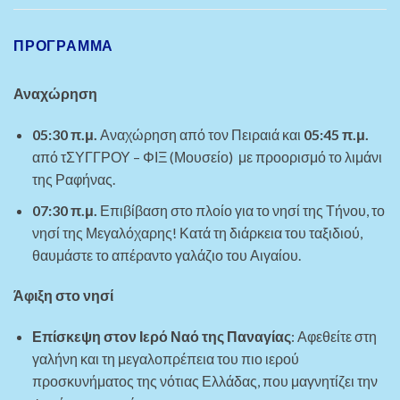
ΠΡΌΓΡΑΜΜΑ
Αναχώρηση
05:30 π.μ.
Αναχώρηση από τον Πειραιά και
05:45 π.μ.
από τ
ΣΥΓΓΡΟΥ – ΦΙΞ (Μουσείο)
με προορισμό το λιμάνι
της Ραφήνας.
07:30 π.μ.
Επιβίβαση στο πλοίο για το νησί της Τήνου, το
νησί της Μεγαλόχαρης! Κατά τη διάρκεια του ταξιδιού,
θαυμάστε το απέραντο γαλάζιο του Αιγαίου.
Άφιξη στο νησί
Επίσκεψη στον Ιερό Ναό της Παναγίας
: Αφεθείτε στη
γαλήνη και τη μεγαλοπρέπεια του πιο ιερού
προσκυνήματος της νότιας Ελλάδας, που μαγνητίζει την