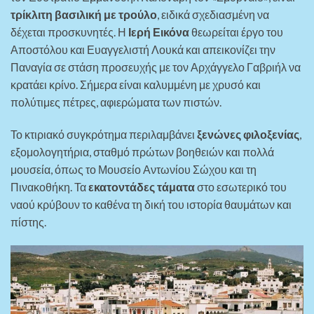
τρίκλιτη βασιλική με τρούλο
, ειδικά σχεδιασμένη να
δέχεται προσκυνητές. Η
Ιερή Εικόνα
θεωρείται έργο του
Αποστόλου και Ευαγγελιστή Λουκά και απεικονίζει την
Παναγία σε στάση προσευχής με τον Αρχάγγελο Γαβριήλ να
κρατάει κρίνο. Σήμερα είναι καλυμμένη με χρυσό και
πολύτιμες πέτρες, αφιερώματα των πιστών.
Το κτιριακό συγκρότημα περιλαμβάνει
ξενώνες φιλοξενίας
,
εξομολογητήρια, σταθμό πρώτων βοηθειών και πολλά
μουσεία, όπως το Μουσείο Αντωνίου Σώχου και τη
Πινακοθήκη. Τα
εκατοντάδες τάματα
στο εσωτερικό του
ναού κρύβουν το καθένα τη δική του ιστορία θαυμάτων και
πίστης.