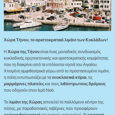
Χώρα Τήνου, το αριστοκρατικό λιμάνι των Κυκλάδων!
Η
Χώρα της Τήνου
είναι ένας μοναδικός συνδυασμός
κυκλαδικής αρχιτεκτονικής και αριστοκρατικής κομψότητας
που τη διακρίνει από τα υπόλοιπα νησιά του Αιγαίου.
Χτισμένη αμφιθεατρικά γύρω από το προστατευμένο λιμάνι,
η πόλη εντυπωσιάζει με τα
νεοκλασικά κτίρια
, τις
μαρμάρινες πλατείες
και τους
λιθόστρωτους δρόμους
που οδηγούν στον Ιερό Ναό.
Το
λιμάνι της Χώρας
αποτελεί το παλλόμενο κέντρο της
πόλης, με παραδοσιακές ταβέρνες που προσφέρουν
φρέσκα θαλασσινά
και τοπικές σπεσιαλιτέ. Τα
γραφικά