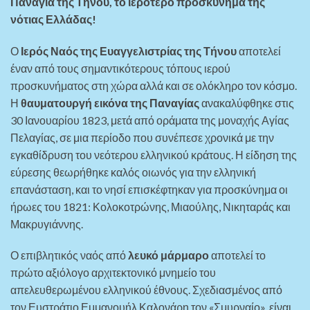
Παναγιά της Τήνου, το ιερότερο προσκύνημα της
νότιας Ελλάδας!
Ο
Ιερός Ναός της Ευαγγελιστρίας της Τήνου
αποτελεί
έναν από τους σημαντικότερους τόπους ιερού
προσκυνήματος στη χώρα αλλά και σε ολόκληρο τον κόσμο.
Η
θαυματουργή εικόνα της Παναγίας
ανακαλύφθηκε στις
30 Ιανουαρίου 1823, μετά από οράματα της μοναχής Αγίας
Πελαγίας, σε μια περίοδο που συνέπεσε χρονικά με την
εγκαθίδρυση του νεότερου ελληνικού κράτους. Η είδηση της
εύρεσης θεωρήθηκε καλός οιωνός για την ελληνική
επανάσταση, και το νησί επισκέφτηκαν για προσκύνημα οι
ήρωες του 1821: Κολοκοτρώνης, Μιαούλης, Νικηταράς και
Μακρυγιάννης.
Ο επιβλητικός ναός από
λευκό μάρμαρο
αποτελεί το
πρώτο αξιόλογο αρχιτεκτονικό μνημείο του
απελευθερωμένου ελληνικού έθνους. Σχεδιασμένος από
τον Ευστράτιο Εμμανουήλ Καλονάρη τον «Σμυρναίο», είναι