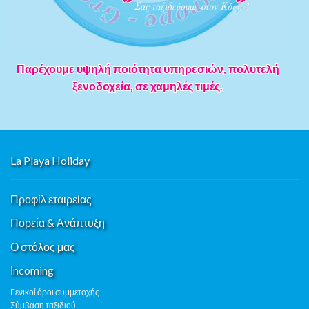
Παρέχουμε υψηλή ποιότητα υπηρεσιών, πολυτελή
ξενοδοχεία, σε χαμηλές τιμές.
La Playa Holiday
Προφίλ εταιρείας
Πορεία & Ανάπτυξη
Ο στόλος μας
Ιncoming
Γενικοί όροι συμμετοχής
Σύμβαση ταξιδιού