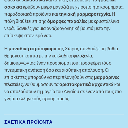
σοκάκια
κρύβουν μικρά μαγαζιά με χειροποίητα κοσμήματα,
παραδοσιακά προϊόντα και
τηνιακή μαρμαροτεχνία
. Η
πόλη διαθέτει επίσης
όμορφες παραλίες
με κρυστάλλινα
νερά, ιδανικές για μια αναζωογονητική βουτιά μετά την
επίσκεψη στον ιερό ναό.
Η
μοναδική ατμόσφαιρα
της Χώρας συνδυάζει τη βαθιά
θρησκευτικότητα με την κυκλαδική φιλοξενία,
δημιουργώντας έναν προορισμό που προσφέρει τόσο
πνευματική ανάταση όσο και αισθητική απόλαυση. Οι
επισκέπτες μπορούν να περιπλανηθούν στις
μαρμάρινες
πλατείες
, να θαυμάσουν τα
αριστοκρατικά αρχοντικά
και
να απολαύσουν τη μαγεία του Αιγαίου σε έναν από τους πιο
γνήσια ελληνικούς προορισμούς.
ΣΧΕΤΙΚΆ ΠΡΟΪΌΝΤΑ