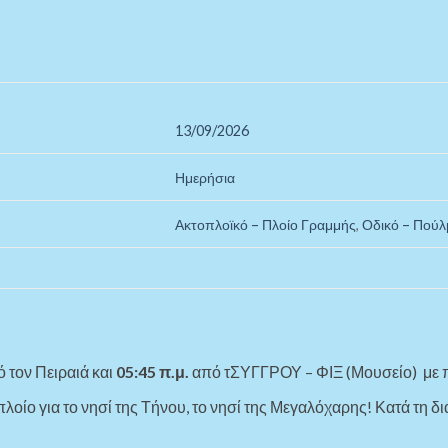
13/09/2026
Ημερήσια
Ακτοπλοϊκό – Πλοίο Γραμμής
,
Οδικό – Πούλ
τον Πειραιά και
05:45 π.μ.
από τ
ΣΥΓΓΡΟΥ – ΦΙΞ (Μουσείο)
με 
οίο για το νησί της Τήνου, το νησί της Μεγαλόχαρης! Κατά τη δι