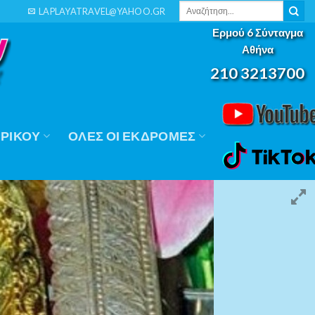
Αναζήτηση
LAPLAYATRAVEL@YAHOO.GR
για:
Ερμού 6 Σύνταγμα
Αθήνα
210 3213700
ΡΙΚΟΎ
ΟΛΕΣ ΟΙ ΕΚΔΡΟΜΕΣ