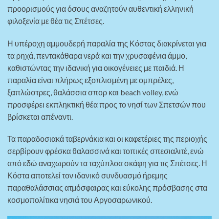
προορισμούς για όσους αναζητούν αυθεντική ελληνική
φιλοξενία με θέα τις Σπέτσες.
Η υπέροχη αμμουδερή παραλία της Κόστας διακρίνεται για
τα ρηχά, πεντακάθαρα νερά και την χρυσαφένια άμμο,
καθιστώντας την ιδανική για οικογένειες με παιδιά. Η
παραλία είναι πλήρως εξοπλισμένη με ομπρέλες,
ξαπλώστρες, θαλάσσια σπορ και beach volley, ενώ
προσφέρει εκπληκτική θέα προς το νησί των Σπετσών που
βρίσκεται απέναντι.
Τα παραδοσιακά ταβερνάκια και οι καφετέριες της περιοχής
σερβίρουν φρέσκα θαλασσινά και τοπικές σπεσιαλιτέ, ενώ
από εδώ αναχωρούν τα ταχύπλοα σκάφη για τις Σπέτσες. Η
Κόστα αποτελεί τον ιδανικό συνδυασμό ήρεμης
παραθαλάσσιας ατμόσφαιρας και εύκολης πρόσβασης στα
κοσμοπολίτικα νησιά του Αργοσαρωνικού.