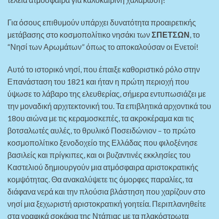
Για όσους επιθυμούν υπάρχει δυνατότητα προαιρετικής
μετάβασης στο κοσμοπολίτικο νησάκι των
ΣΠΕΤΣΩΝ
, το
“Νησί των Αρωμάτων” όπως το αποκαλούσαν οι Ενετοί!
Αυτό το ιστορικό νησί, που έπαιξε καθοριστικό ρόλο στην
Επανάσταση του 1821 και ήταν η πρώτη περιοχή που
ύψωσε το λάβαρο της ελευθερίας, σήμερα εντυπωσιάζει με
την μοναδική αρχιτεκτονική του. Τα επιβλητικά αρχοντικά του
18ου αιώνα με τις κεραμοσκεπές, τα ακροκέραμα και τις
βοτσαλωτές αυλές, το θρυλικό Ποσειδώνιον – το πρώτο
κοσμοπολίτικο ξενοδοχείο της Ελλάδας που φιλοξένησε
βασιλείς και πρίγκιπες, και οι βυζαντινές εκκλησίες του
Καστελιού δημιουργούν μια ατμόσφαιρα αριστοκρατικής
κομψότητας. Θα ανακαλύψετε τις όμορφες παραλίες, τα
διάφανα νερά και την πλούσια βλάστηση που χαρίζουν στο
νησί μια ξεχωριστή αριστοκρατική γοητεία. Περιπλανηθείτε
στα γραφικά σοκάκια της Ντάπιας με τα πλακόστρωτα