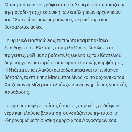
Μπουμπουλίνα να γράφει ιστορία. Σήμερα εντυπωσιάζει με
την μοναδική αρχιτεκτονική των επιβλητικών αρχοντικών
του 18ου αιώνα με κεραμοσκεπές, ακροκέραμα και
βοτσαλωτές αυλές.
Το θρυλικό Ποσειδώνιον, το πρώτο κοσμοπολίτικο
ξενοδοχείο της Ελλάδας που φιλοξένησε βασιλείς και
πρίγκιπες, μαζί με τις βυζαντινές εκκλησίες του Καστελιού
δημιουργούν μια ατμόσφαιρα αριστοκρατικής κομψότητας.
Η Ντάπια με τα πλακόστρωτα δρομάκια και τα περίτεχνα
βότσαλα, το σπίτι της Μπουμπουλίνας και το αρχοντικό του
Χατζηγιάννη Μέξη αποτελούν ζωντανά μνημεία της ναυτικής
παράδοσης.
Το νησί προσφέρει επίσης όμορφες παραλίες με διάφανα
νερά και πλούσια βλάστηση, συνδυάζοντας την ιστορική
κληρονομιά με τη φυσική ομορφιά του Αργοσαρωνικού.