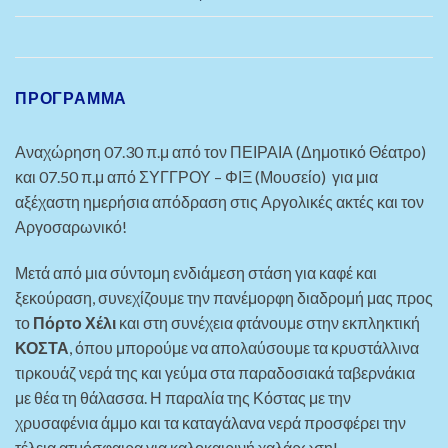
ΠΡΌΓΡΑΜΜΑ
Αναχώρηση 07.30 π.μ από τον ΠΕΙΡΑΙΑ (Δημοτικό Θέατρο)
και 07.50 π.μ από ΣΥΓΓΡΟΥ
– ΦΙΞ (Μουσείο)
για μια
αξέχαστη ημερήσια απόδραση στις Αργολικές ακτές και τον
Αργοσαρωνικό!
Μετά από μια σύντομη ενδιάμεση στάση για καφέ και
ξεκούραση, συνεχίζουμε την πανέμορφη διαδρομή μας προς
το
Πόρτο Χέλι
και στη συνέχεια φτάνουμε στην εκπληκτική
ΚΟΣΤΑ
, όπου μπορούμε να απολαύσουμε τα κρυστάλλινα
τιρκουάζ νερά της και γεύμα στα παραδοσιακά ταβερνάκια
με θέα τη θάλασσα. Η παραλία της Κόστας με την
χρυσαφένια άμμο και τα καταγάλανα νερά προσφέρει την
τέλεια ατμόσφαιρα για καλοκαιρινή χαλάρωση!