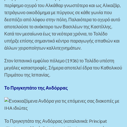
περίφημο οχυρό του Αλκάθαρ γνωστότερο και ως Αλκαζάρ,
τετράγωνο οικοδόμημα με πύργους σε κάθε γωνία που
δεσπόζει από λόφου στην πόλη. Παλαιότερα το οχυρό αυτό
αποτελούσε το ανάκτορο των Βασιλέων της Καστίλλης.
Κατά τον μεσαίωνα έως τα νεότερα χρόνια, το Τολέδο
υπήρξε επίσης σημαντικό κέντρο παραγωγής σπαθιών και
άλλων χειροποίητων καλλιτεχνημάτων.
Στον Ισπανικό εμφύλιο πόλεμο (1936) το Τολέδο υπέστη
μεγάλες καταστροφές. Σήμερα αποτελεί έδρα του Καθολικού
Πριμάτου της Ισπανίας.
Το Πριγκηπάτο της Ανδόρρας
Το Πριγκηπάτο της Ανδόρρας (καταλανικά: Principat