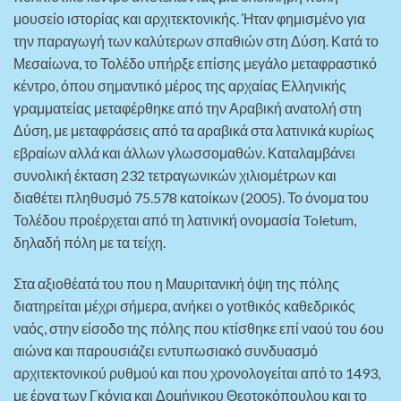
μουσείο ιστορίας και αρχιτεκτονικής. Ήταν φημισμένο για
την παραγωγή των καλύτερων σπαθιών στη Δύση. Κατά το
Μεσαίωνα, το Τολέδο υπήρξε επίσης μεγάλο μεταφραστικό
κέντρο, όπου σημαντικό μέρος της αρχαίας Ελληνικής
γραμματείας μεταφέρθηκε από την Αραβική ανατολή στη
Δύση, με μεταφράσεις από τα αραβικά στα λατινικά κυρίως
εβραίων αλλά και άλλων γλωσσομαθών. Καταλαμβάνει
συνολική έκταση 232 τετραγωνικών χιλιομέτρων και
διαθέτει πληθυσμό 75.578 κατοίκων (2005). Το όνομα του
Τολέδου προέρχεται από τη λατινική ονομασία Toletum,
δηλαδή πόλη με τα τείχη.
Στα αξιοθέατά του που η Μαυριτανική όψη της πόλης
διατηρείται μέχρι σήμερα, ανήκει ο γοτθικός καθεδρικός
ναός, στην είσοδο της πόλης που κτίσθηκε επί ναού του 6ου
αιώνα και παρουσιάζει εντυπωσιακό συνδυασμό
αρχιτεκτονικού ρυθμού και που χρονολογείται από το 1493,
με έργα των Γκόγια και Δομήνικου Θεοτοκόπουλου και το