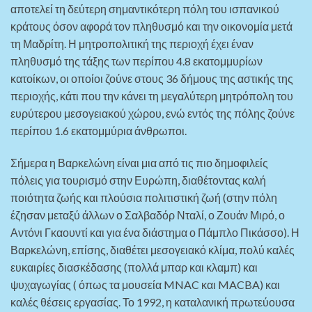
αποτελεί τη δεύτερη σημαντικότερη πόλη του ισπανικού
κράτους όσον αφορά τον πληθυσμό και την οικονομία μετά
τη Μαδρίτη. Η μητροπολιτική της περιοχή έχει έναν
πληθυσμό της τάξης των περίπου 4.8 εκατομμυρίων
κατοίκων, οι οποίοι ζούνε στους 36 δήμους της αστικής της
περιοχής, κάτι που την κάνει τη μεγαλύτερη μητρόπολη του
ευρύτερου μεσογειακού χώρου, ενώ εντός της πόλης ζούνε
περίπου 1.6 εκατομμύρια άνθρωποι.
Σήμερα η Βαρκελώνη είναι μια από τις πιο δημοφιλείς
πόλεις για τουρισμό στην Ευρώπη, διαθέτοντας καλή
ποιότητα ζωής και πλούσια πολιτιστική ζωή (στην πόλη
έζησαν μεταξύ άλλων ο Σαλβαδόρ Νταλί, ο Ζουάν Μιρό, ο
Αντόνι Γκαουντί και για ένα διάστημα ο Πάμπλο Πικάσσο). Η
Βαρκελώνη, επίσης, διαθέτει μεσογειακό κλίμα, πολύ καλές
ευκαιρίες διασκέδασης (πολλά μπαρ και κλαμπ) και
ψυχαγωγίας ( όπως τα μουσεία MNAC και MACBA) και
καλές θέσεις εργασίας. Το 1992, η καταλανική πρωτεύουσα