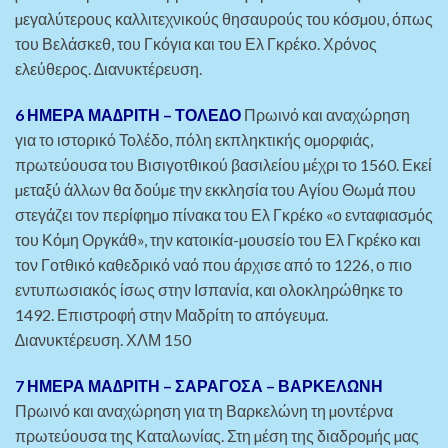
µεγαλύτερους καλλιτεχνικούς θησαυρούς του κόσµου, όπως
του Βελάσκεθ, του Γκόγια και του Ελ Γκρέκο. Χρόνος
ελεύθερος. ∆ιανυκτέρευση.
6 ΗΜΕΡΑ ΜΑ∆ΡΙΤΗ – ΤΟΛΕ∆Ο
Πρωινό και αναχώρηση
για το ιστορικό Τολέδο, πόλη εκπληκτικής οµορφιάς,
πρωτεύουσα του Βισιγοτθικού βασιλείου µέχρι το 1560. Εκεί
µεταξύ άλλων θα δούµε την εκκλησία του Αγίου Θωµά που
στεγάζει τον περίφηµο πίνακα του Ελ Γκρέκο «ο ενταφιασµός
του Κόµη Οργκάθ», την κατοικία-µουσείο του Ελ Γκρέκο και
τον Γοτθικό καθεδρικό ναό που άρχισε από το 1226, ο πιο
εντυπωσιακός ίσως στην Ισπανία, και ολοκληρώθηκε το
1492. Επιστροφή στην Μαδρίτη το απόγευµα.
∆ιανυκτέρευση. ΧΛΜ 150
7 ΗΜΕΡΑ ΜΑ∆ΡΙΤΗ – ΣΑΡΑΓΟΣΑ – ΒΑΡΚΕΛΩΝΗ
Πρωινό και αναχώρηση για τη Βαρκελώνη τη µοντέρνα
πρωτεύουσα της Καταλωνίας. Στη µέση της διαδροµής µας