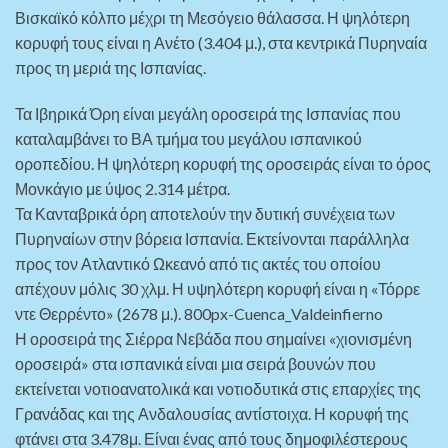
Βισκαϊκό κόλπο μέχρι τη Μεσόγειο θάλασσα. Η ψηλότερη
κορυφή τους είναι η Ανέτο (3.404 μ.), στα κεντρικά Πυρηναία
προς τη μεριά της Ισπανίας.
Τα Ιβηρικά Όρη είναι μεγάλη οροσειρά της Ισπανίας που
καταλαμβάνει το ΒΑ τμήμα του μεγάλου ισπανικού
οροπεδίου. Η ψηλότερη κορυφή της οροσειράς είναι το όρος
Μονκάγιο με ύψος 2.314 μέτρα.
Τα Κανταβρικά όρη αποτελούν την δυτική συνέχεια των
Πυρηναίων στην βόρεια Ισπανία. Εκτείνονται παράλληλα
προς τον Ατλαντικό Ωκεανό από τις ακτές του οποίου
απέχουν μόλις 30 χλμ. Η υψηλότερη κορυφή είναι η «Τόρρε
ντε Θερρέντο» (2678 μ.). 800px-Cuenca_Valdeinfierno
Η οροσειρά της Σιέρρα Νεβάδα που σημαίνει «χιονισμένη
οροσειρά» στα ισπανικά είναι μια σειρά βουνών που
εκτείνεται νοτιοανατολικά και νοτιοδυτικά στις επαρχίες της
Γρανάδας και της Ανδαλουσίας αντίστοιχα. Η κορυφή της
φτάνει στα 3.478μ. Είναι ένας από τους δημοφιλέστερους