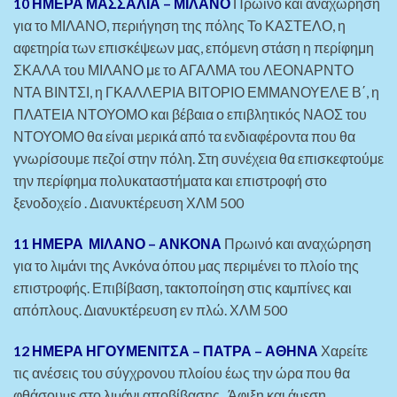
10 ΗΜΕΡΑ ΜΑΣΣΑΛΙΑ – ΜΙΛ
ΑΝΟ
Πρωινό και αναχώρηση
για το ΜΙΛΑΝΟ, περιήγηση της πόλης Το ΚΑΣΤΕΛΟ, η
αφετηρία των επισκέψεων μας, επόμενη στάση η περίφημη
ΣΚΑΛΑ του ΜΙΛΑΝΟ με το ΑΓΑΛΜΑ του ΛΕΟΝΑΡΝΤΟ
ΝΤΑ ΒΙΝΤΣΙ, η ΓΚΑΛΛΕΡΙΑ ΒΙΤΟΡΙΟ ΕΜΜΑΝΟΥΕΛΕ Β΄, η
ΠΛΑΤΕΙΑ ΝΤΟΥΟΜΟ και βέβαια ο επιβλητικός ΝΑΟΣ του
ΝΤΟΥΟΜΟ θα είναι μερικά από τα ενδιαφέροντα που θα
γνωρίσουμε πεζοί στην πόλη. Στη συνέχεια θα επισκεφτούμε
την περίφημα πολυκαταστήματα και επιστροφή στο
ξενοδοχείο . Διανυκτέρευση ΧΛΜ 500
11 ΗΜΕΡΑ ΜΙΛΑΝΟ – ΑΝΚΟΝΑ
Πρωινό και αναχώρηση
για το λιµάνι της Ανκόνα όπου µας περιµένει το πλοίο της
επιστροφής. Επιβίβαση, τακτοποίηση στις καµπίνες και
απόπλους. ∆ιανυκτέρευση εν πλώ. ΧΛΜ 500
12 ΗΜΕΡΑ ΗΓΟΥΜΕΝΙΤΣΑ – ΠΑΤΡΑ – ΑΘΗΝΑ
Χαρείτε
τις ανέσεις του σύγχρονου πλοίου έως την ώρα που θα
φθάσουµε στο λιµάνι αποβίβασης . Άφιξη και άµεση