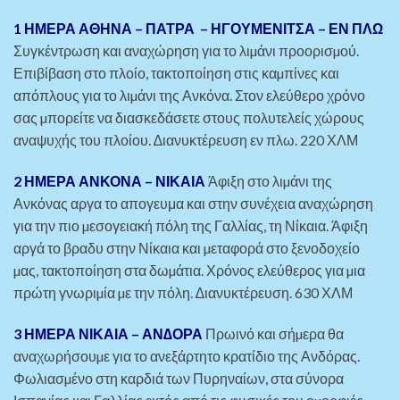
1 ΗΜΕΡΑ ΑΘΗΝΑ – ΠΑΤΡΑ – ΗΓΟΥΜΕΝΙΤΣΑ – ΕΝ ΠΛΩ
Συγκέντρωση και αναχώρηση για το λιµάνι προορισµού.
Επιβίβαση στο πλοίο, τακτοποίηση στις καµπίνες και
απόπλους για το λιµάνι της Ανκόνα. Στον ελεύθερο χρόνο
σας µπορείτε να διασκεδάσετε στους πολυτελείς χώρους
αναψυχής του πλοίου. ∆ιανυκτέρευση εν πλω. 220 ΧΛΜ
2 ΗΜΕΡΑ ΑΝΚΟΝΑ – ΝΙΚΑΙΑ
Άφιξη στο λιµάνι της
Ανκόνας αργα το απογευμα και στην συνέχεια αναχώρηση
για την πιο µεσογειακή πόλη της Γαλλίας, τη Νίκαια. Άφιξη
αργά το βραδυ στην Νίκαια και µεταφορά στο ξενοδοχείο
µας, τακτοποίηση στα δωµάτια. Χρόνος ελεύθερος για µια
πρώτη γνωριµία µε την πόλη. ∆ιανυκτέρευση. 630 ΧΛΜ
3 ΗΜΕΡΑ ΝΙΚΑΙΑ – ΑΝ∆ΟΡΑ
Πρωινό και σήµερα θα
αναχωρήσουµε για το ανεξάρτητο κρατίδιο της Ανδόρας.
Φωλιασµένο στη καρδιά των Πυρηναίων, στα σύνορα