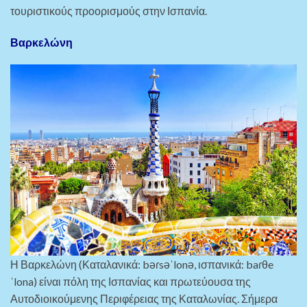
τουριστικούς προορισμούς στην Ισπανία.
Βαρκελώνη
Η Βαρκελώνη (Καταλανικά: bəɾsəˈlonə, ισπανικά: baɾθe
ˈlona) είναι πόλη της Ισπανίας και πρωτεύουσα της
Αυτοδιοικούμενης Περιφέρειας της Καταλωνίας. Σήμερα