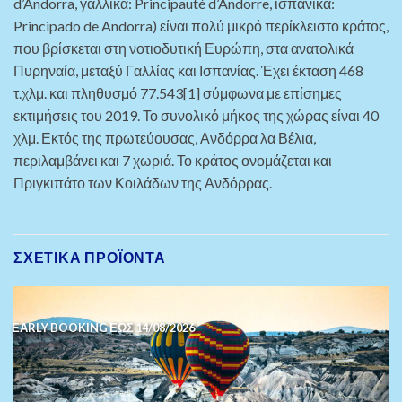
d’Andorra, γαλλικά: Principauté d’Andorre, ισπανικά:
Principado de Andorra) είναι πολύ μικρό περίκλειστο κράτος,
που βρίσκεται στη νοτιοδυτική Ευρώπη, στα ανατολικά
Πυρηναία, μεταξύ Γαλλίας και Ισπανίας. Έχει έκταση 468
τ.χλμ. και πληθυσμό 77.543[1] σύμφωνα με επίσημες
εκτιμήσεις του 2019. Το συνολικό μήκος της χώρας είναι 40
χλμ. Εκτός της πρωτεύουσας, Ανδόρρα λα Βέλια,
περιλαμβάνει και 7 χωριά. Το κράτος ονομάζεται και
Πριγκιπάτο των Κοιλάδων της Ανδόρρας.
ΣΧΕΤΙΚΆ ΠΡΟΪΌΝΤΑ
ΕΑRLY BOOKING ΕΩΣ 14/08/2026