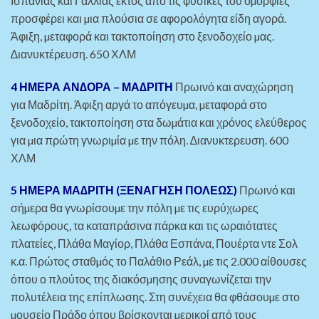
Ισπανίας και Γαλλίας εκτός από τις φυσικές του οµορφιές
προσφέρει και µια πλούσια σε αφορολόγητα είδη αγορά.
Άφιξη, µεταφορά και τακτοποίηση στο ξενοδοχείο µας.
∆ιανυκτέρευση. 650 ΧΛΜ
4 ΗΜΕΡΑ ΑΝ∆ΟΡΑ – ΜΑ∆ΡΙΤΗ
Πρωινό και αναχώρηση
για Μαδρίτη. Άφιξη αργά το απόγευµα, µεταφορά στο
ξενοδοχείο, τακτοποίηση στα δωµάτια και χρόνος ελεύθερος
για µια πρώτη γνωριµία µε την πόλη. ∆ιανυκτερευση. 600
ΧΛΜ
5 ΗΜΕΡΑ ΜΑ∆ΡΙΤΗ
(ΞΕΝΑΓΗΣΗ ΠΟΛΕΩΣ)
Πρωινό και
σήµερα θα γνωρίσουµε την πόλη µε τις ευρύχωρες
λεωφόρους, τα καταπράσινα πάρκα και τις ωραιότατες
πλατείες, Πλάθα Μαγίορ, Πλάθα Εσπάνα, Πουέρτα ντε Σολ
κ.α. Πρώτος σταθµός το Παλάθιο Ρεάλ, µε τις 2.000 αίθουσες
όπου ο πλούτος της διακόσµησης συναγωνίζεται την
πολυτέλεια της επίπλωσης. Στη συνέχεια θα φθάσουµε στο
µουσείο Πράδο όπου βρίσκονται µερικοί από τους