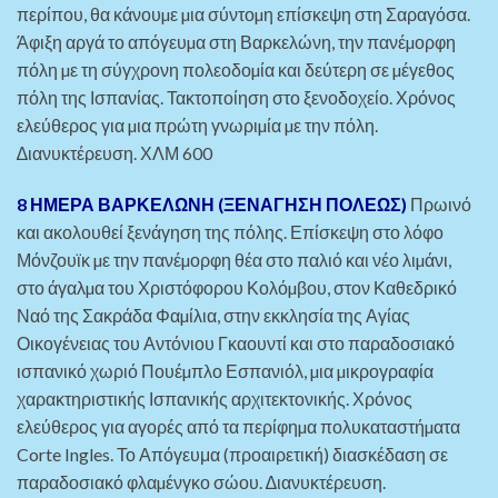
περίπου, θα κάνουµε µια σύντοµη επίσκεψη στη Σαραγόσα.
Άφιξη αργά το απόγευµα στη Βαρκελώνη, την πανέµορφη
πόλη µε τη σύγχρονη πολεοδοµία και δεύτερη σε µέγεθος
πόλη της Ισπανίας. Τακτοποίηση στο ξενοδοχείο. Χρόνος
ελεύθερος για µια πρώτη γνωριµία µε την πόλη.
∆ιανυκτέρευση. ΧΛΜ 600
8 ΗΜΕΡΑ ΒΑΡΚΕΛΩΝΗ (ΞΕΝΑΓΗΣΗ ΠΟΛΕΩΣ)
Πρωινό
και ακολουθεί ξενάγηση της πόλης. Επίσκεψη στο λόφο
Μόνζουϊκ µε την πανέµορφη θέα στο παλιό και νέο λιµάνι,
στο άγαλµα του Χριστόφορου Κολόµβου, στον Καθεδρικό
Ναό της Σακράδα Φαµίλια, στην εκκλησία της Αγίας
Οικογένειας του Αντόνιου Γκαουντί και στο παραδοσιακό
ισπανικό χωριό Πουέµπλο Εσπανιόλ, µια µικρογραφία
χαρακτηριστικής Ισπανικής αρχιτεκτονικής. Χρόνος
ελεύθερος για αγορές από τα περίφηµα πολυκαταστήµατα
Corte Ingles. Το Απόγευμα (προαιρετική) διασκέδαση σε
παραδοσιακό φλαµένγκο σώου. ∆ιανυκτέρευση.