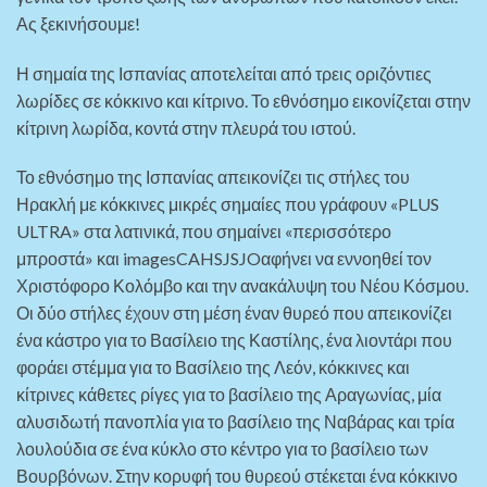
Ας ξεκινήσουμε!
Η σημαία της Ισπανίας αποτελείται από τρεις οριζόντιες
λωρίδες σε κόκκινο και κίτρινο. Το εθνόσημο εικονίζεται στην
κίτρινη λωρίδα, κοντά στην πλευρά του ιστού.
Το εθνόσημο της Ισπανίας απεικονίζει τις στήλες του
Ηρακλή με κόκκινες μικρές σημαίες που γράφουν «PLUS
ULTRA» στα λατινικά, που σημαίνει «περισσότερο
μπροστά» και imagesCAHSJSJOαφήνει να εννοηθεί τον
Χριστόφορο Κολόμβο και την ανακάλυψη του Νέου Κόσμου.
Οι δύο στήλες έχουν στη μέση έναν θυρεό που απεικονίζει
ένα κάστρο για το Βασίλειο της Καστίλης, ένα λιοντάρι που
φοράει στέμμα για το Βασίλειο της Λεόν, κόκκινες και
κίτρινες κάθετες ρίγες για το βασίλειο της Αραγωνίας, μία
αλυσιδωτή πανοπλία για το βασίλειο της Ναβάρας και τρία
λουλούδια σε ένα κύκλο στο κέντρο για το βασίλειο των
Βουρβόνων. Στην κορυφή του θυρεού στέκεται ένα κόκκινο