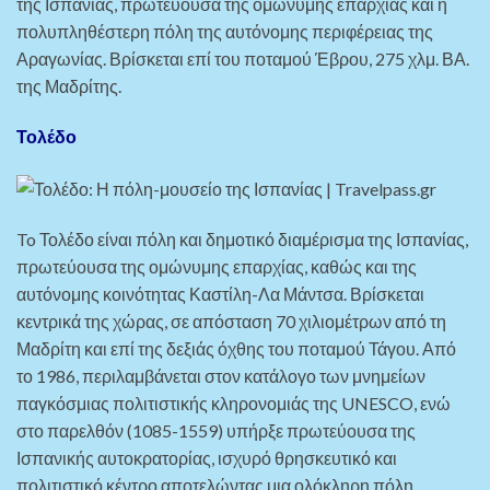
της Ισπανίας, πρωτεύουσα της ομώνυμης επαρχίας και η
πολυπληθέστερη πόλη της αυτόνομης περιφέρειας της
Αραγωνίας. Βρίσκεται επί του ποταμού Έβρου, 275 χλμ. ΒΑ.
της Μαδρίτης.
Τολέδο
To Τολέδο είναι πόλη και δημοτικό διαμέρισμα της Ισπανίας,
πρωτεύουσα της ομώνυμης επαρχίας, καθώς και της
αυτόνομης κοινότητας Καστίλη-Λα Μάντσα. Βρίσκεται
κεντρικά της χώρας, σε απόσταση 70 χιλιομέτρων από τη
Μαδρίτη και επί της δεξιάς όχθης του ποταμού Τάγου. Από
το 1986, περιλαμβάνεται στον κατάλογο των μνημείων
παγκόσμιας πολιτιστικής κληρονομιάς της UNESCO, ενώ
στο παρελθόν (1085-1559) υπήρξε πρωτεύουσα της
Ισπανικής αυτοκρατορίας, ισχυρό θρησκευτικό και
πολιτιστικό κέντρο αποτελώντας μια ολόκληρη πόλη