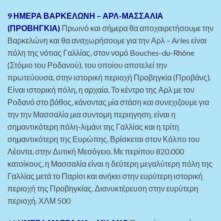
9 ΗΜΕΡΑ ΒΑΡΚΕΛΩΝΗ – ΑΡΛ-ΜΑΣΣΑΛΙΑ
(ΠΡΟΒΗΓΚΙΑ)
Πρωινό και σήµερα θα αποχαιρετήσουµε την
Βαρκελώνη και θα αναχωρήσουµε για την Αρλ – Arles είναι
πόλη της νότιας Γαλλίας, στον νομό Bouches-du-Rhône
(Στόμιο του Ροδανού), του οποίου αποτελεί την
πρωτεύουσα, στην ιστορική περιοχή Προβηγκία (Προβάνς).
Είναι ιστορική πόλη, η αρχαία. Το κέντρο της Αρλ με τον
Ροδανό στο βάθος, κάνοντας µία στάση και συνεχιζουμε για
την την Μασσαλία μια συντομη περιηγηση, είναι η
σημαντικότερη πόλη-λιμάνι της Γαλλίας και η τρίτη
σημαντικότερη της Ευρώπης. Βρίσκεται στον Κόλπο του
Λέοντα, στην Δυτική Μεσόγειο. Με περίπου 820.000
κατοίκους, η Μασσαλία είναι η δεύτερη μεγαλύτερη πόλη της
Γαλλίας μετά το Παρίσι και ανήκει στην ευρύτερη ιστορική
περιοχή της Προβηγκίας. Διανυκτέρευση στην ευρύτερη
περιοχή. ΧΛΜ 500