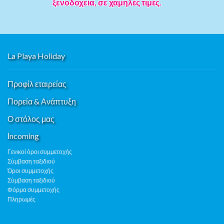
ξενοδοχεία, σε χαμηλές τιμές.
La Playa Holiday
Προφίλ εταιρείας
Πορεία & Ανάπτυξη
Ο στόλος μας
Ιncoming
Γενικοί όροι συμμετοχής
Σύμβαση ταξιδιού
Όροι συμμετοχής
Σύμβαση ταξιδιού
Φόρμα συμμετοχής
Πληρωμές