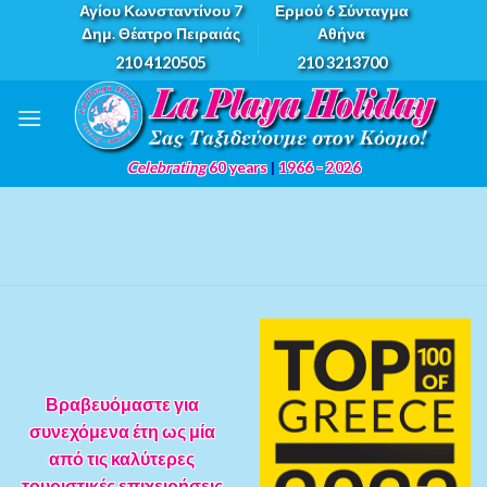
Skip
Αγίου Κωνσταντίνου 7
Ερμού 6 Σύνταγμα
Δημ. Θέατρο Πειραιάς
Αθήνα
to
210 4120505
210 3213700
content
Celebrating
60 years
|
1966 - 2026
Βραβευόμαστε για
συνεχόμενα έτη ως μία
από τις καλύτερες
τουριστικές επιχειρήσεις