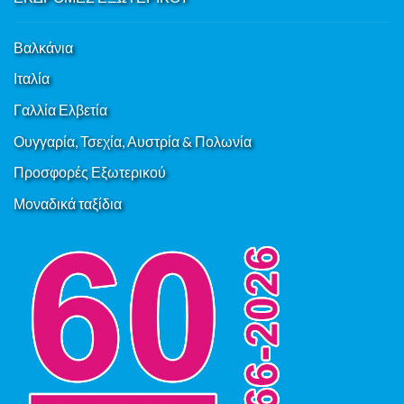
Βαλκάνια
Ιταλία
Γαλλία Ελβετία
Ουγγαρία, Τσεχία, Αυστρία & Πολωνία
Προσφορές Εξωτερικού
Μοναδικά ταξίδια