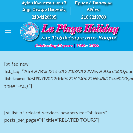
Skip
Αγίου Κωνσταντίνου 7
Ερμού 6 Σύνταγμα
Δημ. Θέατρο Πειραιάς
Αθήνα
to
210 4120505
210 3213700
content
Celebrating
60 years
|
1966 - 2026
[st_faq_new
list_faq=”%5B%7B%22title%22%3A%22Why%20are%20your%
list_team=”%5B%7B%22title%22%3A%22Why%20are%20your
title=”FAQs”]
[st_list_of_related_services_new service=”st_tours”
posts_per_page=”4″ title=”RELATED TOURS”]