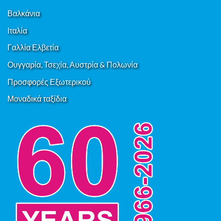
Βαλκάνια
Ιταλία
Γαλλία Ελβετία
Ουγγαρία, Τσεχία, Αυστρία & Πολωνία
Προσφορές Εξωτερικού
Μοναδικά ταξίδια