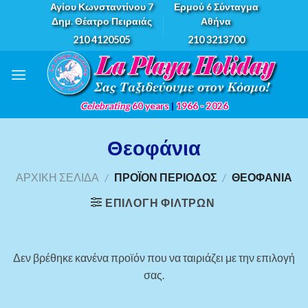
Skip
Αγίου Κωνσταντίνου 7
Ερμού 6 Σύνταγμα
Δημ. Θέατρο Πειραιάς
Αθήνα
to
210 4120505
210 3213700
content
Celebrating
60 years
|
1966 - 2026
Θεοφάνια
ΑΡΧΙΚΉ ΣΕΛΊΔΑ
/
ΠΡΟΪΌΝ ΠΕΡΊΟΔΟΣ
/
ΘΕΟΦΆΝΙΑ
ΕΠΙΛΟΓΉ ΦΊΛΤΡΩΝ
Δεν βρέθηκε κανένα προϊόν που να ταιριάζει με την επιλογή
σας.