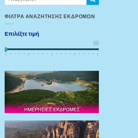
ΦΊΛΤΡΑ ΑΝΑΖΉΤΗΣΗΣ ΕΚΔΡΟΜΏΝ
Επιλέξτε τιμή
0€
0
0
0
0
0