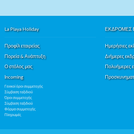
La Playa Holiday
ΕΚΔΡΟΜΕΣ 
Προφίλ εταιρείας
Ημερήσιες εκ
Πορεία & Ανάπτυξη
Διήμερες εκδ
Ο στόλος μας
Πολυήμερες 
Ιncoming
Προσκυνηματι
Γενικοί όροι συμμετοχής
Σύμβαση ταξιδιού
Όροι συμμετοχής
Σύμβαση ταξιδιού
Φόρμα συμμετοχής
Πληρωμές