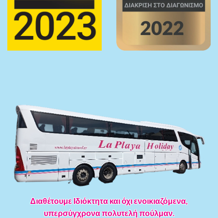
Διαθέτουμε Ιδιόκτητα και όχι ενοικιαζόμενα,
υπερσύγχρονα πολυτελή πούλμαν.