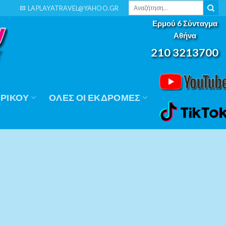
Αναζήτηση
LAPLAYATRAVEL@YAHOO.GR
για:
Ερμού 6 Σύνταγμα
Αθήνα
210 3213700
ΡΙΚΟΎ
ΟΛΕΣ ΟΙ ΕΚΔΡΟΜΕΣ