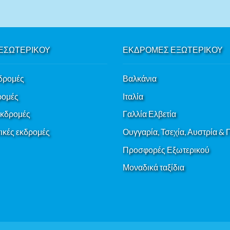
ΕΣΩΤΕΡΙΚΟΥ
ΕΚΔΡΟΜΕΣ ΕΞΩΤΕΡΙΚΟΥ
δρομές
Βαλκάνια
ρομές
Ιταλία
εκδρομές
Γαλλία Ελβετία
κές εκδρομές
Ουγγαρία, Τσεχία, Αυστρία &
Προσφορές Εξωτερικού
Μοναδικά ταξίδια