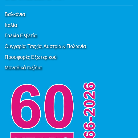
Βαλκάνια
Ιταλία
Γαλλία Ελβετία
Ουγγαρία, Τσεχία, Αυστρία & Πολωνία
Προσφορές Εξωτερικού
Μοναδικά ταξίδια