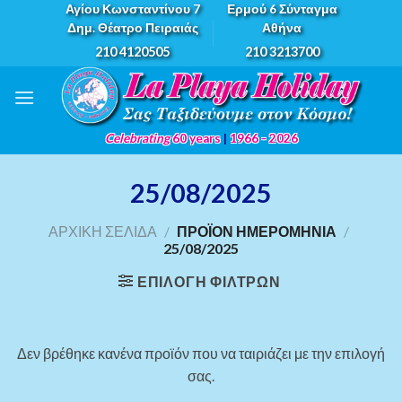
Skip
Αγίου Κωνσταντίνου 7
Ερμού 6 Σύνταγμα
Δημ. Θέατρο Πειραιάς
Αθήνα
to
210 4120505
210 3213700
content
Celebrating
60 years
|
1966 - 2026
25/08/2025
ΑΡΧΙΚΉ ΣΕΛΊΔΑ
/
ΠΡΟΪΌΝ ΗΜΕΡΟΜΗΝΊΑ
/
25/08/2025
ΕΠΙΛΟΓΉ ΦΊΛΤΡΩΝ
Δεν βρέθηκε κανένα προϊόν που να ταιριάζει με την επιλογή
σας.