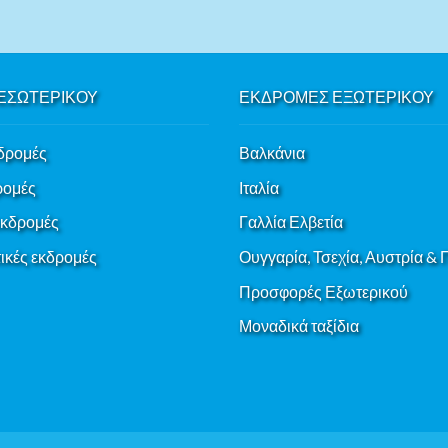
ΕΣΩΤΕΡΙΚΟΥ
ΕΚΔΡΟΜΕΣ ΕΞΩΤΕΡΙΚΟΥ
δρομές
Βαλκάνια
ρομές
Ιταλία
εκδρομές
Γαλλία Ελβετία
κές εκδρομές
Ουγγαρία, Τσεχία, Αυστρία &
Προσφορές Εξωτερικού
Μοναδικά ταξίδια