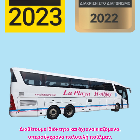
Διαθέτουμε Ιδιόκτητα και όχι ενοικιαζόμενα,
υπερσύγχρονα πολυτελή πούλμαν.