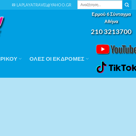
Αναζήτηση
LAPLAYATRAVEL@YAHOO.GR
για:
Ερμού 6 Σύνταγμα
Αθήνα
210 3213700
ΡΙΚΟΎ
ΟΛΕΣ ΟΙ ΕΚΔΡΟΜΕΣ