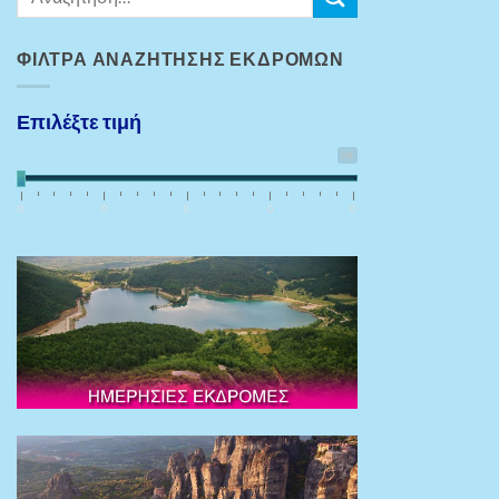
ΦΊΛΤΡΑ ΑΝΑΖΉΤΗΣΗΣ ΕΚΔΡΟΜΏΝ
Επιλέξτε τιμή
0€
0
0
0
0
0