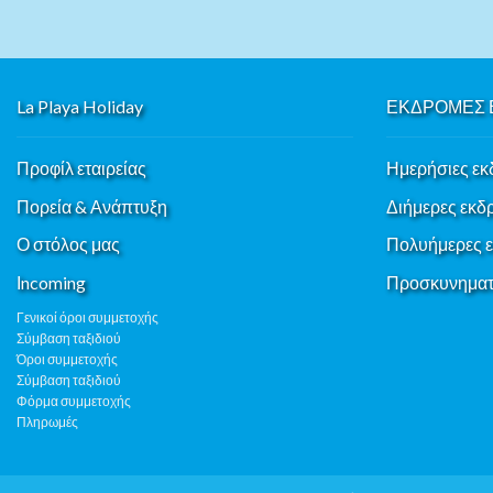
La Playa Holiday
ΕΚΔΡΟΜΕΣ 
Προφίλ εταιρείας
Ημερήσιες εκ
Πορεία & Ανάπτυξη
Διήμερες εκδ
Ο στόλος μας
Πολυήμερες 
Ιncoming
Προσκυνηματι
Γενικοί όροι συμμετοχής
Σύμβαση ταξιδιού
Όροι συμμετοχής
Σύμβαση ταξιδιού
Φόρμα συμμετοχής
Πληρωμές