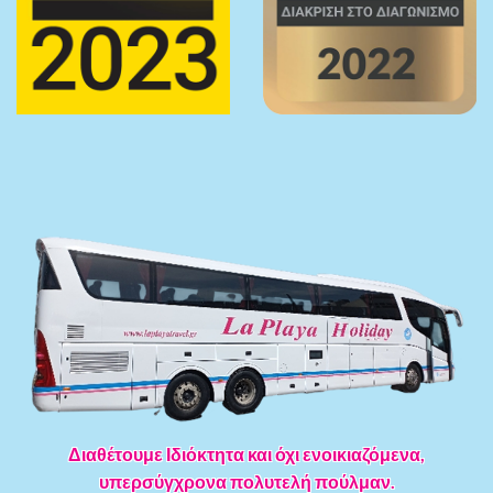
Διαθέτουμε Ιδιόκτητα και όχι ενοικιαζόμενα,
υπερσύγχρονα πολυτελή πούλμαν.