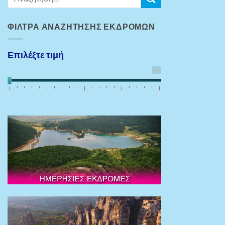
ΦΊΛΤΡΑ ΑΝΑΖΉΤΗΣΗΣ ΕΚΔΡΟΜΏΝ
Επιλέξτε τιμή
0€
0
0
0
0
0