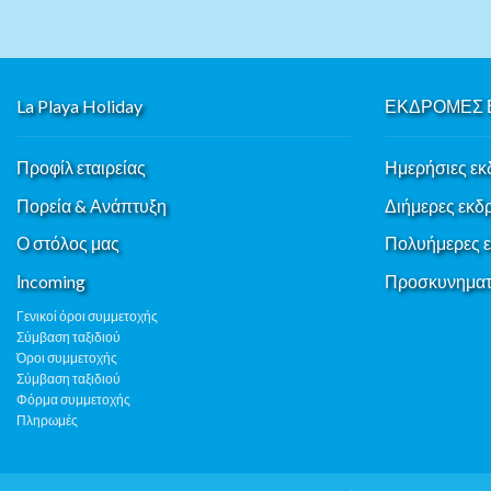
La Playa Holiday
ΕΚΔΡΟΜΕΣ 
Προφίλ εταιρείας
Ημερήσιες εκ
Πορεία & Ανάπτυξη
Διήμερες εκδ
Ο στόλος μας
Πολυήμερες 
Ιncoming
Προσκυνηματι
Γενικοί όροι συμμετοχής
Σύμβαση ταξιδιού
Όροι συμμετοχής
Σύμβαση ταξιδιού
Φόρμα συμμετοχής
Πληρωμές