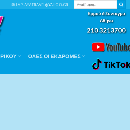
Αναζήτηση
LAPLAYATRAVEL@YAHOO.GR
για:
Ερμού 6 Σύνταγμα
Αθήνα
210 3213700
ΡΙΚΟΎ
ΟΛΕΣ ΟΙ ΕΚΔΡΟΜΕΣ