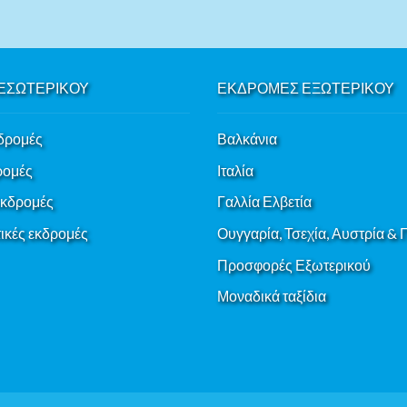
ΕΣΩΤΕΡΙΚΟΥ
ΕΚΔΡΟΜΕΣ ΕΞΩΤΕΡΙΚΟΥ
δρομές
Βαλκάνια
ρομές
Ιταλία
εκδρομές
Γαλλία Ελβετία
κές εκδρομές
Ουγγαρία, Τσεχία, Αυστρία &
Προσφορές Εξωτερικού
Μοναδικά ταξίδια