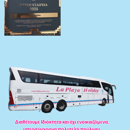
Διαθέτουμε Ιδιόκτητα και όχι ενοικιαζόμενα,
υπερσύγχρονα πολυτελή πούλμαν.