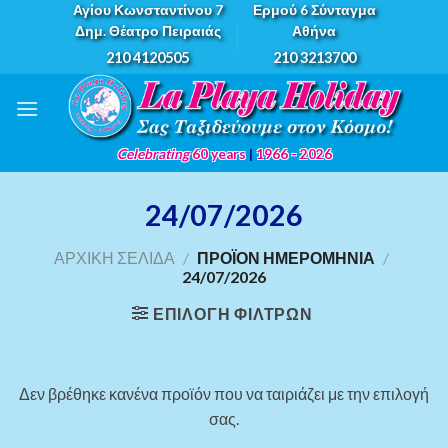
Skip
Αγίου Κωνσταντίνου 7
Ερμού 6 Σύνταγμα
Δημ. Θέατρο Πειραιάς
Αθήνα
to
210 4120505
210 3213700
content
Celebrating
60 years
|
1966 - 2026
24/07/2026
ΑΡΧΙΚΉ ΣΕΛΊΔΑ
/
ΠΡΟΪΌΝ ΗΜΕΡΟΜΗΝΊΑ
/
24/07/2026
ΕΠΙΛΟΓΉ ΦΊΛΤΡΩΝ
Δεν βρέθηκε κανένα προϊόν που να ταιριάζει με την επιλογή
σας.