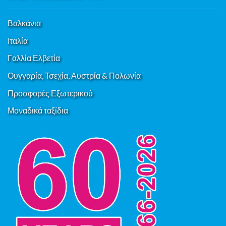
Βαλκάνια
Ιταλία
Γαλλία Ελβετία
Ουγγαρία, Τσεχία, Αυστρία & Πολωνία
Προσφορές Εξωτερικού
Μοναδικά ταξίδια