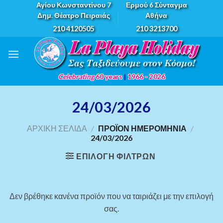
Skip
Αγίου Κωνσταντίνου 7
Ερμού 6 Σύνταγμα
Δημ. Θέατρο Πειραιάς
Αθήνα
to
210 4120505
210 3213700
content
Celebrating
60 years
|
1966 - 2026
24/03/2026
ΑΡΧΙΚΉ ΣΕΛΊΔΑ
/
ΠΡΟΪΌΝ ΗΜΕΡΟΜΗΝΊΑ
/
24/03/2026
ΕΠΙΛΟΓΉ ΦΊΛΤΡΩΝ
Δεν βρέθηκε κανένα προϊόν που να ταιριάζει με την επιλογή
σας.