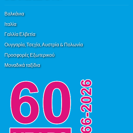
Βαλκάνια
Ιταλία
Γαλλία Ελβετία
Ουγγαρία, Τσεχία, Αυστρία & Πολωνία
Προσφορές Εξωτερικού
Μοναδικά ταξίδια