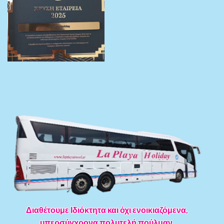
Διαθέτουμε Ιδιόκτητα και όχι ενοικιαζόμενα,
υπερσύγχρονα πολυτελή πούλμαν.