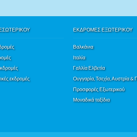
ΕΣΩΤΕΡΙΚΟΥ
ΕΚΔΡΟΜΕΣ ΕΞΩΤΕΡΙΚΟΥ
δρομές
Βαλκάνια
ρομές
Ιταλία
εκδρομές
Γαλλία Ελβετία
κές εκδρομές
Ουγγαρία, Τσεχία, Αυστρία &
Προσφορές Εξωτερικού
Μοναδικά ταξίδια