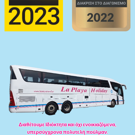
Διαθέτουμε Ιδιόκτητα και όχι ενοικιαζόμενα,
υπερσύγχρονα πολυτελή πούλμαν.