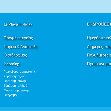
La Playa Holiday
ΕΚΔΡΟΜΕΣ 
Προφίλ εταιρείας
Ημερήσιες εκ
Πορεία & Ανάπτυξη
Διήμερες εκδ
Ο στόλος μας
Πολυήμερες 
Ιncoming
Προσκυνηματι
Γενικοί όροι συμμετοχής
Σύμβαση ταξιδιού
Όροι συμμετοχής
Σύμβαση ταξιδιού
Φόρμα συμμετοχής
Πληρωμές