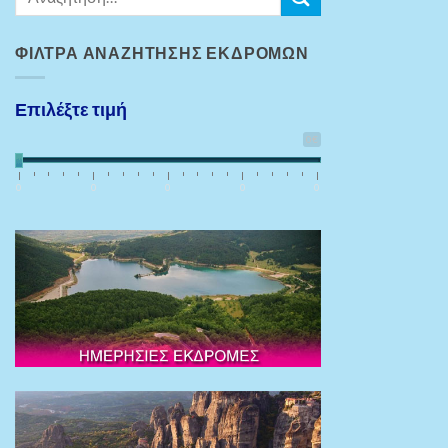
ΦΊΛΤΡΑ ΑΝΑΖΉΤΗΣΗΣ ΕΚΔΡΟΜΏΝ
Επιλέξτε τιμή
0€
0
0
0
0
0