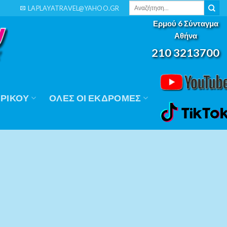
Αναζήτηση
LAPLAYATRAVEL@YAHOO.GR
για:
Ερμού 6 Σύνταγμα
Αθήνα
210 3213700
ΡΙΚΟΎ
ΟΛΕΣ ΟΙ ΕΚΔΡΟΜΕΣ