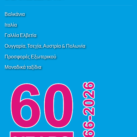
Βαλκάνια
Ιταλία
Γαλλία Ελβετία
Ουγγαρία, Τσεχία, Αυστρία & Πολωνία
Προσφορές Εξωτερικού
Μοναδικά ταξίδια