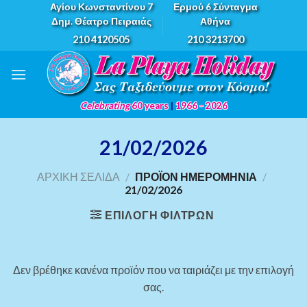
Skip
Αγίου Κωνσταντίνου 7
Ερμού 6 Σύνταγμα
Δημ. Θέατρο Πειραιάς
Αθήνα
to
210 4120505
210 3213700
content
Celebrating
60 years
|
1966 - 2026
21/02/2026
ΑΡΧΙΚΉ ΣΕΛΊΔΑ
/
ΠΡΟΪΌΝ ΗΜΕΡΟΜΗΝΊΑ
/
21/02/2026
ΕΠΙΛΟΓΉ ΦΊΛΤΡΩΝ
Δεν βρέθηκε κανένα προϊόν που να ταιριάζει με την επιλογή
σας.