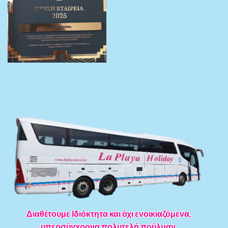
Διαθέτουμε Ιδιόκτητα και όχι ενοικιαζόμενα,
υπερσύγχρονα πολυτελή πούλμαν.