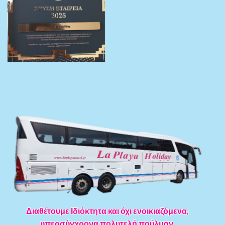
Διαθέτουμε Ιδιόκτητα και όχι ενοικιαζόμενα,
υπερσύγχρονα πολυτελή πούλμαν.