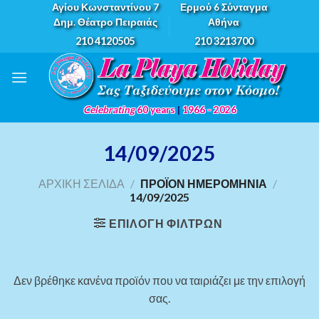
Skip
Αγίου Κωνσταντίνου 7
Ερμού 6 Σύνταγμα
Δημ. Θέατρο Πειραιάς
Αθήνα
to
210 4120505
210 3213700
content
Celebrating
60 years
|
1966 - 2026
14/09/2025
ΑΡΧΙΚΉ ΣΕΛΊΔΑ
/
ΠΡΟΪΌΝ ΗΜΕΡΟΜΗΝΊΑ
/
14/09/2025
ΕΠΙΛΟΓΉ ΦΊΛΤΡΩΝ
Δεν βρέθηκε κανένα προϊόν που να ταιριάζει με την επιλογή
σας.