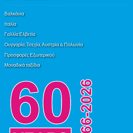
Βαλκάνια
Ιταλία
Γαλλία Ελβετία
Ουγγαρία, Τσεχία, Αυστρία & Πολωνία
Προσφορές Εξωτερικού
Μοναδικά ταξίδια