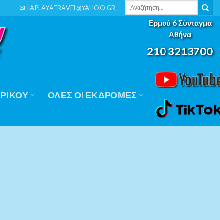
Αναζήτηση
LAPLAYATRAVEL@YAHOO.GR
για:
Ερμού 6 Σύνταγμα
Αθήνα
210 3213700
ΡΙΚΟΎ
ΟΛΕΣ ΟΙ ΕΚΔΡΟΜΕΣ