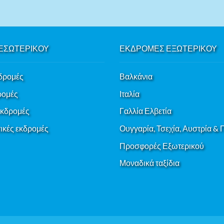
ΕΣΩΤΕΡΙΚΟΥ
ΕΚΔΡΟΜΕΣ ΕΞΩΤΕΡΙΚΟΥ
δρομές
Βαλκάνια
ρομές
Ιταλία
εκδρομές
Γαλλία Ελβετία
κές εκδρομές
Ουγγαρία, Τσεχία, Αυστρία &
Προσφορές Εξωτερικού
Μοναδικά ταξίδια