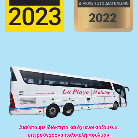
Διαθέτουμε Ιδιόκτητα και όχι ενοικιαζόμενα,
υπερσύγχρονα πολυτελή πούλμαν.