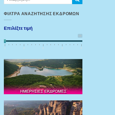
ΦΊΛΤΡΑ ΑΝΑΖΉΤΗΣΗΣ ΕΚΔΡΟΜΏΝ
Επιλέξτε τιμή
0€
0
0
0
0
0