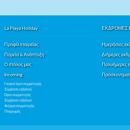
La Playa Holiday
ΕΚΔΡΟΜΕΣ 
Προφίλ εταιρείας
Ημερήσιες εκ
Πορεία & Ανάπτυξη
Διήμερες εκδ
Ο στόλος μας
Πολυήμερες 
Ιncoming
Προσκυνηματι
Γενικοί όροι συμμετοχής
Σύμβαση ταξιδιού
Όροι συμμετοχής
Σύμβαση ταξιδιού
Φόρμα συμμετοχής
Πληρωμές