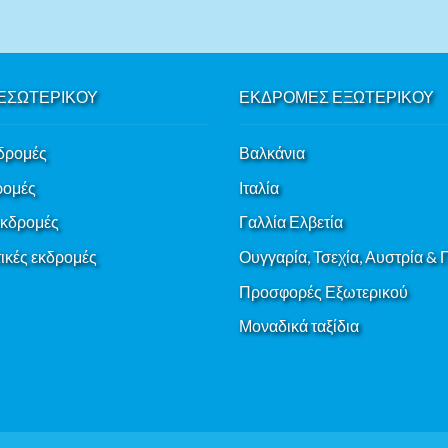
ΕΣΩΤΕΡΙΚΟΥ
ΕΚΔΡΟΜΕΣ ΕΞΩΤΕΡΙΚΟΥ
δρομές
Βαλκάνια
ρομές
Ιταλία
εκδρομές
Γαλλία Ελβετία
κές εκδρομές
Ουγγαρία, Τσεχία, Αυστρία &
Προσφορές Εξωτερικού
Μοναδικά ταξίδια