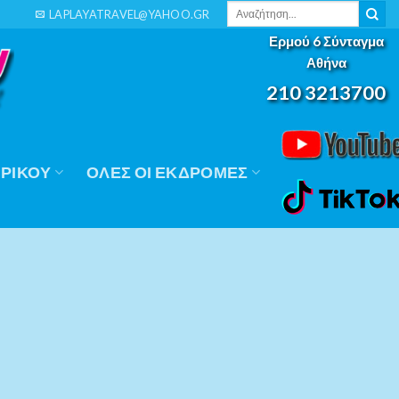
Αναζήτηση
LAPLAYATRAVEL@YAHOO.GR
για:
Ερμού 6 Σύνταγμα
Αθήνα
210 3213700
ΡΙΚΟΎ
ΟΛΕΣ ΟΙ ΕΚΔΡΟΜΕΣ