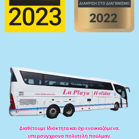
Διαθέτουμε Ιδιόκτητα και όχι ενοικιαζόμενα,
υπερσύγχρονα πολυτελή πούλμαν.