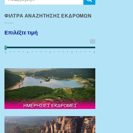
ΦΊΛΤΡΑ ΑΝΑΖΉΤΗΣΗΣ ΕΚΔΡΟΜΏΝ
Επιλέξτε τιμή
0€
0
0
0
0
0