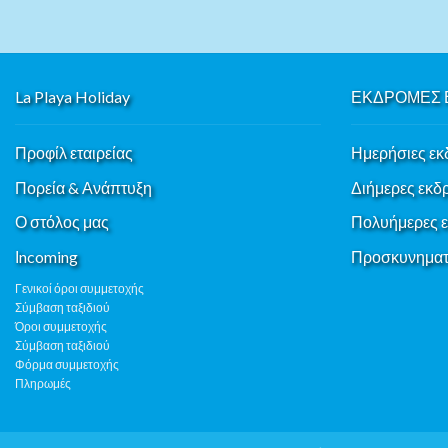
La Playa Holiday
ΕΚΔΡΟΜΕΣ 
Προφίλ εταιρείας
Ημερήσιες εκ
Πορεία & Ανάπτυξη
Διήμερες εκδ
Ο στόλος μας
Πολυήμερες 
Ιncoming
Προσκυνηματι
Γενικοί όροι συμμετοχής
Σύμβαση ταξιδιού
Όροι συμμετοχής
Σύμβαση ταξιδιού
Φόρμα συμμετοχής
Πληρωμές