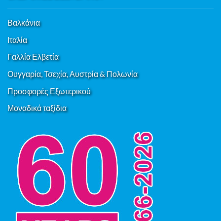
Βαλκάνια
Ιταλία
Γαλλία Ελβετία
Ουγγαρία, Τσεχία, Αυστρία & Πολωνία
Προσφορές Εξωτερικού
Μοναδικά ταξίδια