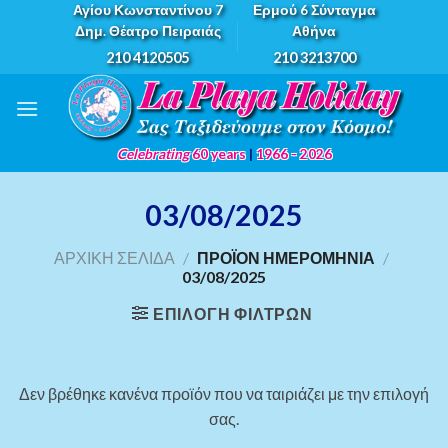
Skip
Αγίου Κωνσταντίνου 7
Ερμού 6 Σύνταγμα
Δημ. Θέατρο Πειραιάς
Αθήνα
to
210 4120505
210 3213700
content
Celebrating
60 years
|
1966 - 2026
03/08/2025
ΑΡΧΙΚΉ ΣΕΛΊΔΑ
/
ΠΡΟΪΌΝ ΗΜΕΡΟΜΗΝΊΑ
/
03/08/2025
ΕΠΙΛΟΓΉ ΦΊΛΤΡΩΝ
Δεν βρέθηκε κανένα προϊόν που να ταιριάζει με την επιλογή
σας.