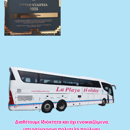
Διαθέτουμε Ιδιόκτητα και όχι ενοικιαζόμενα,
υπερσύγχρονα πολυτελή πούλμαν.