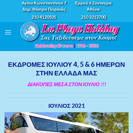
Skip
Αγίου Κωνσταντίνου 7
Ερμού 6 Σύνταγμα
Δημ. Θέατρο Πειραιάς
Αθήνα
to
210 4120505
210 3213700
content
Celebrating
60 years
|
1966 - 2026
ΕΚΔΡΟΜΕΣ ΙΟΥΛΙΟΥ 4, 5 & 6 ΗΜΕΡΩΝ
ΣΤΗΝ ΕΛΛΑΔΑ ΜΑΣ
ΔΙΑΚΟΠΕΣ ΜΕΣΑ ΣΤΟΝ ΙΟΥΛΙΟ !!!
ΙΟΥΛΙΟΣ
2021