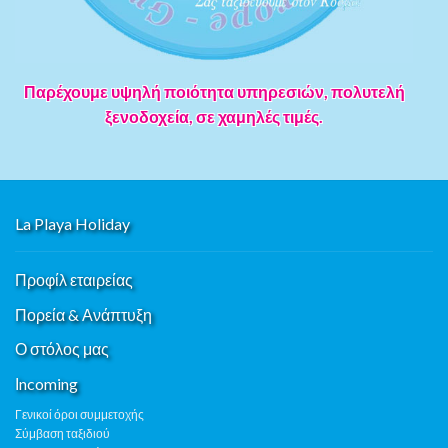
Παρέχουμε υψηλή ποιότητα υπηρεσιών, πολυτελή
ξενοδοχεία, σε χαμηλές τιμές.
La Playa Holiday
Προφίλ εταιρείας
Πορεία & Ανάπτυξη
Ο στόλος μας
Ιncoming
Γενικοί όροι συμμετοχής
Σύμβαση ταξιδιού