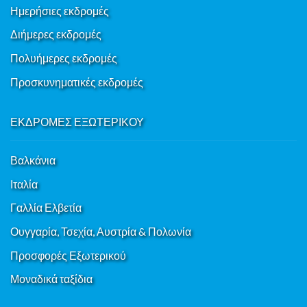
Ημερήσιες εκδρομές
Διήμερες εκδρομές
Πολυήμερες εκδρομές
Προσκυνηματικές εκδρομές
ΕΚΔΡΟΜΕΣ ΕΞΩΤΕΡΙΚΟΥ
Βαλκάνια
Ιταλία
Γαλλία Ελβετία
Ουγγαρία, Τσεχία, Αυστρία & Πολωνία
Προσφορές Εξωτερικού
Μοναδικά ταξίδια