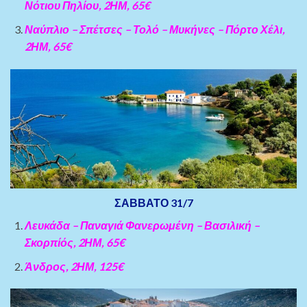
Νότιου Πηλίου, 2ΗΜ, 65€
Ναύπλιο – Σπέτσες – Τολό – Μυκήνες – Πόρτο Χέλι,
2ΗΜ, 65€
ΣΑΒΒΑΤΟ 31/7
Λευκάδα – Παναγιά Φανερωμένη – Βασιλική –
Σκορπίός, 2ΗΜ, 65€
Άνδρος, 2ΗΜ, 125€