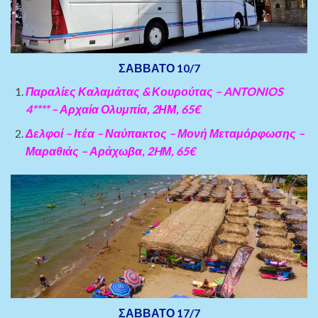
ΣΑΒΒΑΤΟ 10/7
Παραλίες Καλαμάτας & Κουρούτας – ANTONIOS
4**** – Αρχαία Ολυμπία, 2ΗΜ, 65€
Δελφοί – Ιτέα – Ναύπακτος – Μονή Μεταμόρφωσης –
Μαραθιάς – Αράχωβα, 2HΜ, 65€
ΣΑΒΒΑΤΟ 17/7